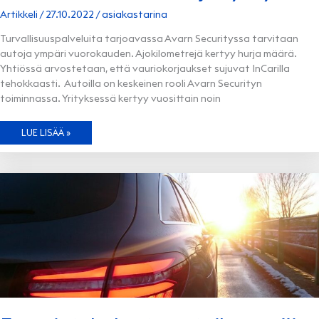
Artikkeli
/
27.10.2022
/
asiakastarina
Turvallisuuspalveluita tarjoavassa Avarn Securityssa tarvitaan
autoja ympäri vuorokauden. Ajokilometrejä kertyy hurja määrä.
Yhtiössä arvostetaan, että vauriokorjaukset sujuvat InCarilla
tehokkaasti. Autoilla on keskeinen rooli Avarn Securityn
toiminnassa. Yrityksessä kertyy vuosittain noin
TUHANSIEN
LUE LISÄÄ »
TURVA-
AUTOJEN
YRITYS