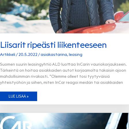
Liisarit ripeästi liikenteeseen
Artikkeli
/
20.5.2022
/
asiakastarina
,
leasing
Suomen suurin leasingyhtiö ALD luottaa InCarin vauriokorjaukseen.
Tärkeintä on hoitaa asiakkaiden autot korjaamolta takaisin ajoon
mahdollisimman rivakasti. ”Olemme olleet tosi tyytyväisiä
yhteistyöhön ja siihen, miten InCar reagoi meidän tai asiakkaiden
LIISARIT
LUE LISÄÄ »
RIPEÄSTI
LIIKENTEESEEN