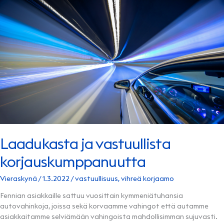
Laadukasta ja vastuullista
korjauskumppanuutta
Vieraskynä
/
1.3.2022
/
vastuullisuus
,
vihreä korjaamo
Fennian asiakkaille sattuu vuosittain kymmeniätuhansia
autovahinkoja, joissa sekä korvaamme vahingot että autamme
asiakkaitamme selviämään vahingoista mahdollisimman sujuvasti.