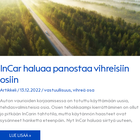
InCar haluaa panostaa vihreisiin
osiin
Artikkeli
/
13.12.2022
/
vastuullisuus
,
vihreä osa
Auton vaurioiden korjaamisessa on totuttu käyttämään uusia,
tehdasvalmisteisia osia. Osien tehokkaampi kierrättäminen on ollut
jo pitkään InCarin tahtotila, mutta käytännön haasteet ovat
sysänneet hanketta eteenpäin. Nyt InCar haluaa siirtyä uuteen,
INCAR
LUE LISÄÄ »
HALUAA