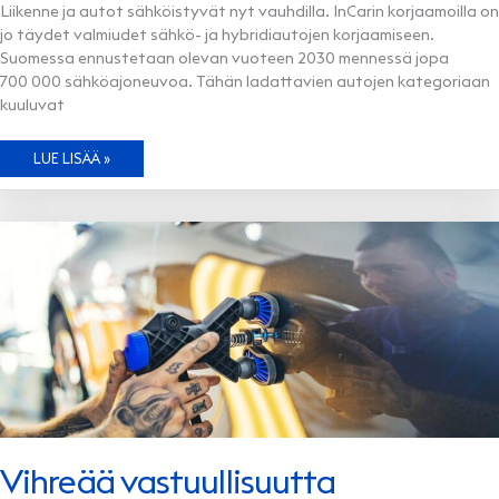
Liikenne ja autot sähköistyvät nyt vauhdilla. InCarin korjaamoilla on
jo täydet valmiudet sähkö- ja hybridiautojen korjaamiseen.
Suomessa ennustetaan olevan vuoteen 2030 mennessä jopa
700 000 sähköajoneuvoa. Tähän ladattavien autojen kategoriaan
kuuluvat
KORJAAMOJEN
LUE LISÄÄ »
SÄHKÖLOIKKA
Vihreää vastuullisuutta