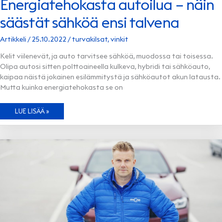
Energiatehokasta autoilua – näin
säästät sähköä ensi talvena
Artikkeli
/
25.10.2022
/
turvakilsat
,
vinkit
Kelit viilenevät, ja auto tarvitsee sähköä, muodossa tai toisessa.
Olipa autosi sitten polttoaineella kulkeva, hybridi tai sähköauto,
kaipaa näistä jokainen esilämmitystä ja sähköautot akun latausta.
Mutta kuinka energiatehokasta se on
ENERGIATEHOKASTA
LUE LISÄÄ »
AUTOILUA
–
NÄIN
SÄÄSTÄT
SÄHKÖÄ
ENSI
TALVENA