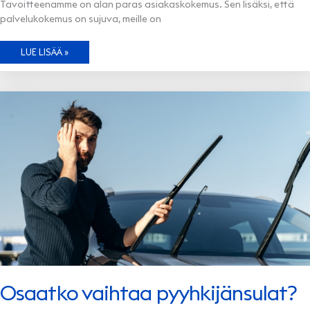
Tavoitteenamme on alan paras asiakaskokemus. Sen lisäksi, että
palvelukokemus on sujuva, meille on
LAADUKASTA
LUE LISÄÄ »
JA
VASTUULLISTA
KORJAUSKUMPPANUUTTA
Osaatko vaihtaa pyyhkijänsulat?