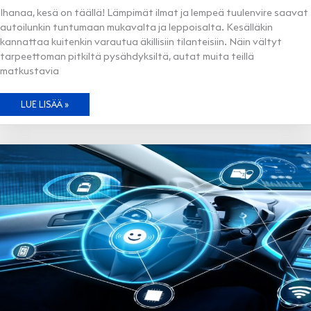
Ihanaa, kesä on täällä! Lämpimät ilmat ja lempeä tuulenvire saavat
autoilunkin tuntumaan mukavalta ja leppoisalta. Kesälläkin
kannattaa kuitenkin varautua äkillisiin tilanteisiin. Näin vältyt
tarpeettoman pitkiltä pysähdyksiltä, autat muita teillä
matkustavia
KESÄ
LUE LISÄÄ »
JA
AUTOILU
–
NÄIN
VARAUDUT
ONGELMATILANTEISIIN