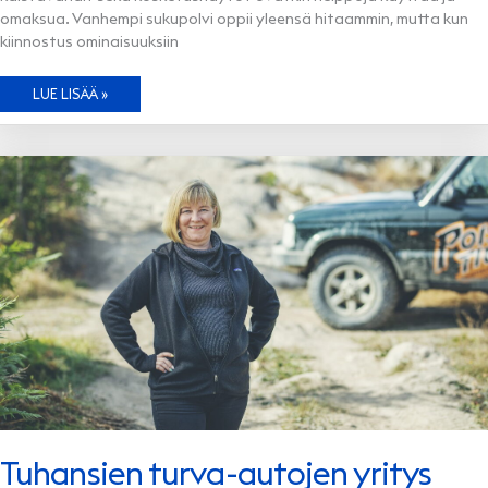
omaksua. Vanhempi sukupolvi oppii yleensä hitaammin, mutta kun
kiinnostus ominaisuuksiin
AJOTAIDOT
LUE LISÄÄ »
TARVITSEVAT
PÄIVITYSTÄ
Tuhansien turva-autojen yritys