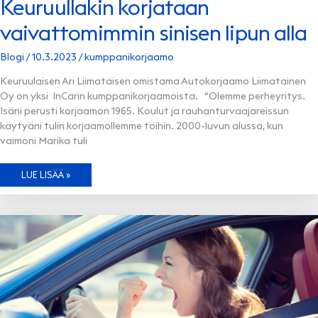
Keuruullakin korjataan
vaivattomimmin sinisen lipun alla
Blogi
/
10.3.2023
/
kumppanikorjaamo
Keuruulaisen Ari Liimataisen omistama Autokorjaamo Liimatainen
Oy on yksi InCarin kumppanikorjaamoista. “Olemme perheyritys.
Isäni perusti korjaamon 1965. Koulut ja rauhanturvaajareissun
käytyäni tulin korjaamollemme töihin. 2000-luvun alussa, kun
vaimoni Marika tuli
KEURUULLAKIN
LUE LISÄÄ »
KORJATAAN
VAIVATTOMIMMIN
SINISEN
LIPUN
ALLA