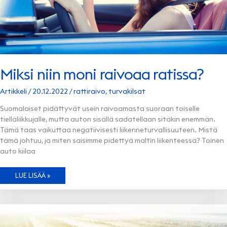
Miksi niin moni raivoaa ratissa?
Artikkeli
/
20.12.2022
/
rattiraivo
,
turvakilsat
Suomalaiset pidättyvät usein raivoamasta suoraan toiselle
tielläliikkujalle, mutta auton sisällä sadatellaan sitäkin enemmän.
Tämä taas vaikuttaa negatiivisesti liikenneturvallisuuteen. Mistä
tämä johtuu, ja miten saisimme pidettyä maltin liikenteessä? Toinen
auto kiilaa
MIKSI
LUE LISÄÄ »
NIIN
MONI
RAIVOAA
RATISSA?