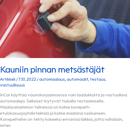
Kauniin pinnan metsästäjät
Artikkeli
/
7.10.2022
/
automaalaus
,
automaalit
,
testaus
,
vastuullisuus
InCar käyttää vauriokorjaamisessa vain laadukkaita ja vastuullisia
automaaleja. Sellaiset löytyvät tiukalla testaamisella.
Maalauskammion telineissä on kolme konepelti-
etulokasuojayhdistelmää ja kolme maalaria ruiskuineen.
Konepelteihin on tehty kokeeksi erivärisiä läikkiä, jotta nähdään,
miten