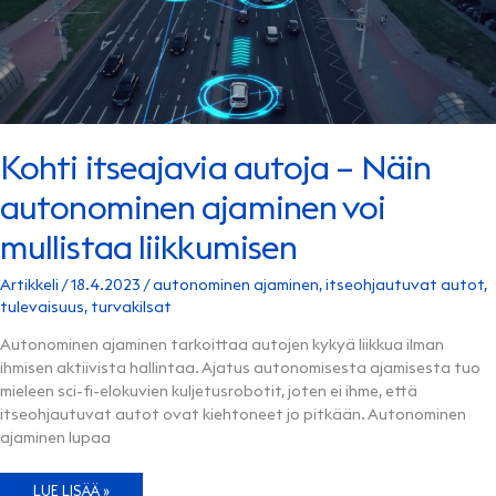
OSTAA?
Kohti itseajavia autoja – Näin
autonominen ajaminen voi
mullistaa liikkumisen
Artikkeli
/
18.4.2023
/
autonominen ajaminen
,
itseohjautuvat autot
,
tulevaisuus
,
turvakilsat
Autonominen ajaminen tarkoittaa autojen kykyä liikkua ilman
ihmisen aktiivista hallintaa. Ajatus autonomisesta ajamisesta tuo
mieleen sci-fi-elokuvien kuljetusrobotit, joten ei ihme, että
itseohjautuvat autot ovat kiehtoneet jo pitkään. Autonominen
ajaminen lupaa
KOHTI
LUE LISÄÄ »