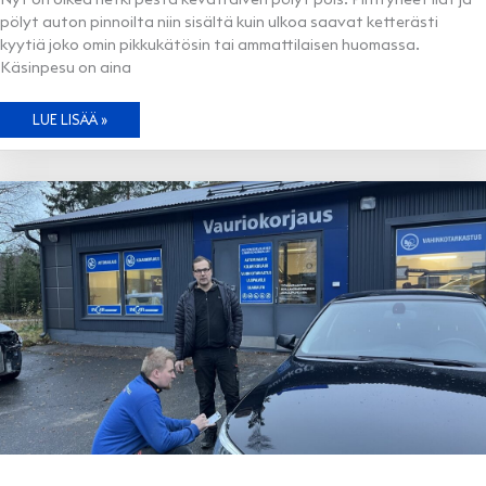
pölyt auton pinnoilta niin sisältä kuin ulkoa saavat ketterästi
kyytiä joko omin pikkukätösin tai ammattilaisen huomassa.
Käsinpesu on aina
ÄLÄ
LUE LISÄÄ »
LYKKÄÄ
AUTON
PESUA
–
PESE
TAI
PESETÄ!