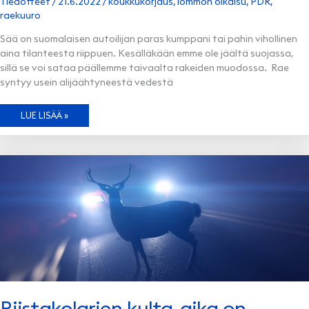
Tiedotteet
/
21.6.2022
/
koukkukorjaus
,
lommon oikaisu
,
PDR
,
raekuuro
Sää on suomalaisen autoilijan paras kumppani tai pahin vihollinen
aina tilanteesta riippuen. Kesälläkään emme ole jäältä suojassa,
sillä se voi sataa päällemme taivaalta rakeiden muodossa. Rae
syntyy usein alijäähtyneestä vedestä
KESÄINEN
LUE LISÄÄ »
RAEKUURO
VOI
AIHEUTTAA
ISOJA
VAHINKOJA
Riistakolarien kulta-aika on