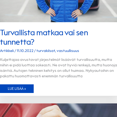
Turvallista matkaa vai sen
tunnetta?
Artikkeli
/
11.10.2022
/
turvakilsat
,
vastuullisuus
Kuljettajaa avustavat järjestelmät lisäävät turvallisuutta, mutta
niihin ei pidä luottaa sokeasti. Ne ovat hyviä renkejä, mutta huonoja
isäntiä. Autojen tekninen kehitys on ollut huimaa. Nykyautoihin on
pakattu huomattavasti enemmän turvallisuutta
TURVALLISTA
LUE LISÄÄ »
MATKAA
VAI
SEN
TUNNETTA?