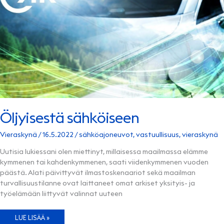
Öljyisestä sähköiseen
Vieraskynä
/
16.5.2022
/
sähköajoneuvot
,
vastuullisuus
,
vieraskynä
Uutisia lukiessani olen miettinyt, millaisessa maailmassa elämme
kymmenen tai kahdenkymmenen, saati viidenkymmenen vuoden
päästä. Alati päivittyvät ilmastoskenaariot sekä maailman
turvallisuustilanne ovat laittaneet omat arkiset yksityis- ja
työelämään liittyvät valinnat uuteen
ÖLJYISESTÄ
LUE LISÄÄ »
SÄHKÖISEEN