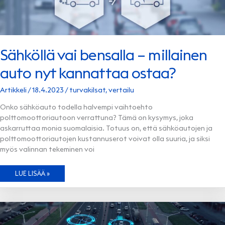
Sähköllä vai bensalla – millainen
auto nyt kannattaa ostaa?
Artikkeli
/
18.4.2023
/
turvakilsat
,
vertailu
Onko sähköauto todella halvempi vaihtoehto
polttomoottoriautoon verrattuna? Tämä on kysymys, joka
askarruttaa monia suomalaisia. Totuus on, että sähköautojen ja
polttomoottoriautojen kustannuserot voivat olla suuria, ja siksi
myös valinnan tekeminen voi
SÄHKÖLLÄ
LUE LISÄÄ »
VAI
BENSALLA
–
MILLAINEN
AUTO
NYT
KANNATTAA