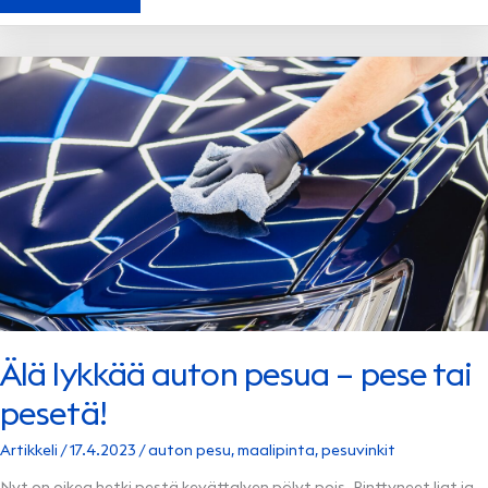
ITSEAJAVIA
AUTOJA
–
NÄIN
AUTONOMINEN
AJAMINEN
VOI
MULLISTAA
LIIKKUMISEN
Älä lykkää auton pesua – pese tai
pesetä!
Artikkeli
/
17.4.2023
/
auton pesu
,
maalipinta
,
pesuvinkit
Nyt on oikea hetki pestä kevättalven pölyt pois. Pinttyneet liat ja