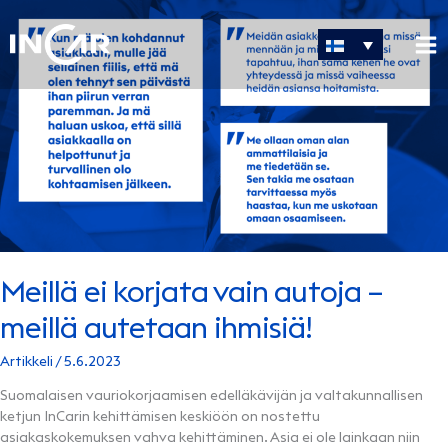
Siirry
sisältöön
Meillä ei korjata vain autoja –
meillä autetaan ihmisiä!
Artikkeli
/
5.6.2023
Suomalaisen vauriokorjaamisen edelläkävijän ja valtakunnallisen
ketjun InCarin kehittämisen keskiöön on nostettu
asiakaskokemuksen vahva kehittäminen. Asia ei ole lainkaan niin