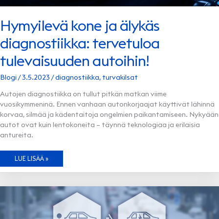
Hymyilevä kone ja älykäs
diagnostiikka: tervetuloa
tulevaisuuden autoihin!
Blogi
/
3.5.2023
/
diagnostiikka
,
turvakilsat
Autojen diagnostiikka on tullut pitkän matkan viime
vuosikymmeninä. Ennen vanhaan autonkorjaajat käyttivät lähinnä
korvaa, silmää ja kädentaitoja ongelmien paikantamiseen. Nykyään
autot ovat kuin lentokoneita – täynnä teknologiaa ja erilaisia
antureita.
HYMYILEVÄ
LUE LISÄÄ »
KONE
JA
ÄLYKÄS
DIAGNOSTIIKKA:
TERVETULOA
TULEVAISUUDEN
AUTOIHIN!