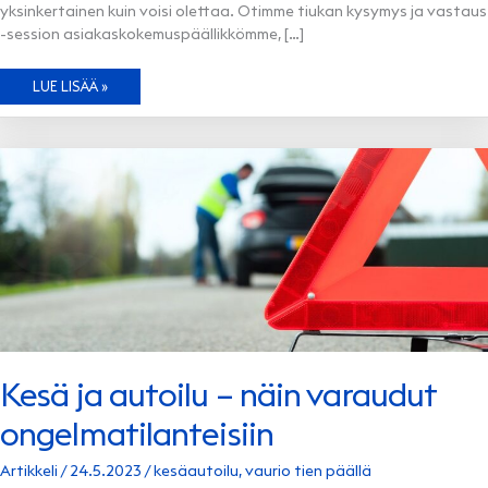
yksinkertainen kuin voisi olettaa. Otimme tiukan kysymys ja vastaus
-session asiakaskokemuspäällikkömme, […]
MEILLÄ
LUE LISÄÄ »
EI
KORJATA
VAIN
AUTOJA
–
MEILLÄ
AUTETAAN
IHMISIÄ!
Kesä ja autoilu – näin varaudut
ongelmatilanteisiin
Artikkeli
/
24.5.2023
/
kesäautoilu
,
vaurio tien päällä