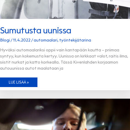
Sumutusta uunissa
Blogi
/
11.4.2022
/
automaalari
,
työntekijätarina
Hyväksi automaalariksi oppii vain kantapään kautta – priimaa
syntyy, kun kokemusta kertyy. Uunissa on kirkkaat valot, raitis ilma,
siistit nurkat ja katto korkealla. Tässä Kivenlahden korjaamon
autouunissa autot maalataan ja
SUMUTUSTA
LUE LISÄÄ »
UUNISSA