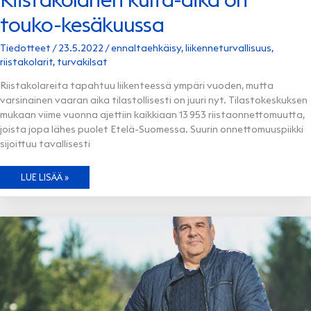
touko-kesäkuussa
Tiedotteet
/
23.5.2022
/
ennaltaehkäisy
,
liikenneturvallisuus
,
riistakolarit
,
turvakilsat
Riistakolareita tapahtuu liikenteessä ympäri vuoden, mutta
varsinainen vaaran aika tilastollisesti on juuri nyt. Tilastokeskuksen
mukaan viime vuonna ajettiin kaikkiaan 13 953 riistaonnettomuutta,
joista jopa lähes puolet Etelä-Suomessa. Suurin onnettomuuspiikki
sijoittuu tavallisesti
RIISTAKOLARIEN
LUE LISÄÄ »
KULTA-
AIKA
ON
TOUKO-
KESÄKUUSSA