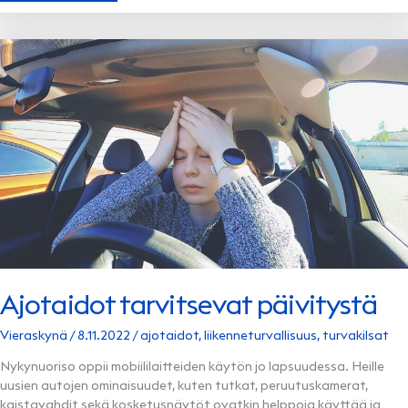
PANOSTAA
VIHREISIIN
OSIIN
Ajotaidot tarvitsevat päivitystä
Vieraskynä
/
8.11.2022
/
ajotaidot
,
liikenneturvallisuus
,
turvakilsat
Nykynuoriso oppii mobiililaitteiden käytön jo lapsuudessa. Heille
uusien autojen ominaisuudet, kuten tutkat, peruutuskamerat,
kaistavahdit sekä kosketusnäytöt ovatkin helppoja käyttää ja