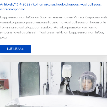
Artikkeli
/
13.4.2022
/
kolhun oikaisu
,
koukkukorjaus
,
vastuullisuus
,
vihreä korjaamo
Lappeenrannan InCar on Suomen ensimmäinen Vihreä Korjaamo – eli
vauriokorjaamo, jossa ympäristöasiat ja vastuullisuus on huomioitu
toiminnan alusta loppuun saakka. Autokorjaamokin voi toimia
ympäristöystävällisesti. Tästä esimerkki on Lappeenrannan InCar,
joka
VIHREÄÄ
LUE LISÄÄ »
VASTUULLISUUTTA