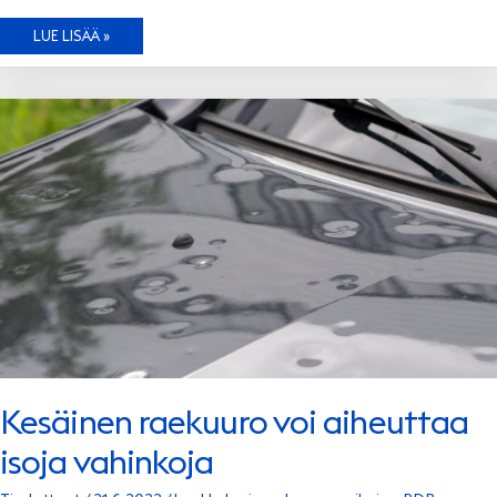
KAUNIIN
LUE LISÄÄ »
PINNAN
METSÄSTÄJÄT
Kesäinen raekuuro voi aiheuttaa
isoja vahinkoja