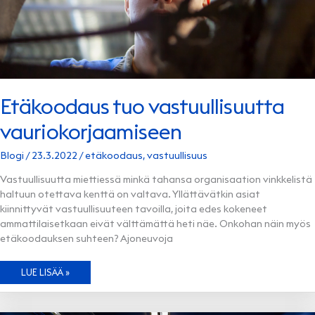
Etäkoodaus tuo vastuullisuutta
vauriokorjaamiseen
Blogi
/
23.3.2022
/
etäkoodaus
,
vastuullisuus
Vastuullisuutta miettiessä minkä tahansa organisaation vinkkelistä
haltuun otettava kenttä on valtava. Yllättävätkin asiat
kiinnittyvät vastuullisuuteen tavoilla, joita edes kokeneet
ammattilaisetkaan eivät välttämättä heti näe. Onkohan näin myös
etäkoodauksen suhteen? Ajoneuvoja
ETÄKOODAUS
LUE LISÄÄ »
TUO
VASTUULLISUUTTA
VAURIOKORJAAMISEEN