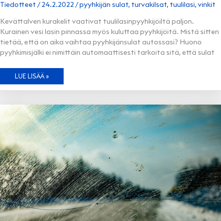
Tiedotteet
/
24.2.2022
/
pyyhkijän sulat
,
turvakilsat
,
tuulilasi
,
vinkit
Kevättalven kurakelit vaativat tuulilasinpyyhkijöiltä paljon.
Kurainen vesi lasin pinnassa myös kuluttaa pyyhkijöitä. Mistä sitten
tietää, että on aika vaihtaa pyyhkijänsulat autossasi? Huono
pyyhkimisjälki ei nimittäin automaattisesti tarkoita sitä, että sulat
OSAATKO
LUE LISÄÄ »
VAIHTAA
PYYHKIJÄNSULAT?