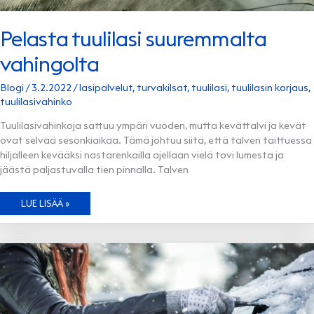
Pelasta tuulilasi suuremmalta
vahingolta
Blogi
/
3.2.2022
/
lasipalvelut
,
turvakilsat
,
tuulilasi
,
tuulilasin korjaus
,
tuulilasivahinko
Tuulilasivahinkoja sattuu ympäri vuoden, mutta kevättalvi ja kevät
ovat selvää sesonkiaikaa. Tämä johtuu siitä, että talven taittuessa
hiljalleen kevääksi nastarenkailla ajellaan vielä tovi lumesta ja
jäästä paljastuvalla tien pinnalla. Talven
PELASTA
LUE LISÄÄ »
TUULILASI
SUUREMMALTA
VAHINGOLTA