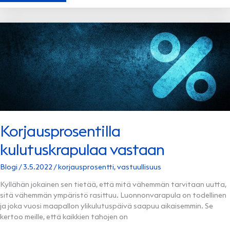
Korjausprosentilla
kulutuskrapulaa vastaan
Blogi
/
3.5.2022
/
korjausprosentti
,
vastuullisuus
Kyllähän jokainen sen tietää, että mitä vähemmän tarvitaan uutta,
sitä vähemmän ympäristö rasittuu. Luonnonvarapula on todellinen
ja joka vuosi maapallon ylikulutuspäivä saapuu aikaisemmin. Se
kertoo meille, että kaikkien tahojen on