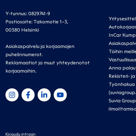
Y-tunnus: 0829741-9
Yritysesitte
Postiosoite: Takomotie 1–3,
Autokorjaa
00380 Helsinki
InCar Kump
Asiakaspalv
Asiakaspalvelu ja korjaamojen
Töihin meill
puhelinnumerot
.
Vastuullisuu
Reklamaatiot ja muut yhteydenotot
Anna palau
korjaamoihin
.
Rekisteri- j
Työnhakua k
(suviagroup
Suvia Group
ilmoittamis
Kirjaudu intraan