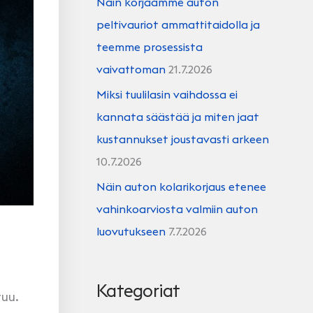
Näin korjaamme auton
peltivauriot ammattitaidolla ja
teemme prosessista
vaivattoman
21.7.2026
Miksi tuulilasin vaihdossa ei
kannata säästää ja miten jaat
kustannukset joustavasti arkeen
10.7.2026
Näin auton kolarikorjaus etenee
vahinkoarviosta valmiin auton
luovutukseen
7.7.2026
Kategoriat
tuu.