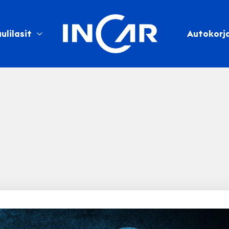
ulilasit
Autokorj