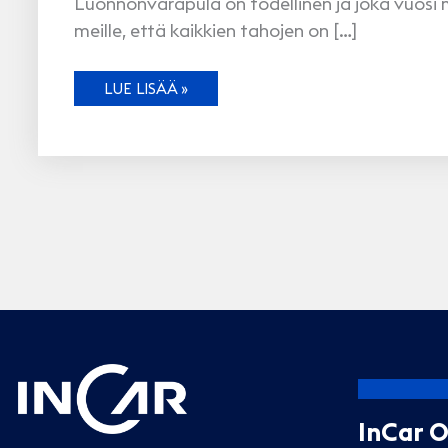
Luonnonvarapula on todellinen ja joka vuosi
meille, että kaikkien tahojen on […]
KORJAUSPROSENTILLA
LUE LISÄÄ »
KULUTUSKRAPULAA
VASTAAN
InCar 