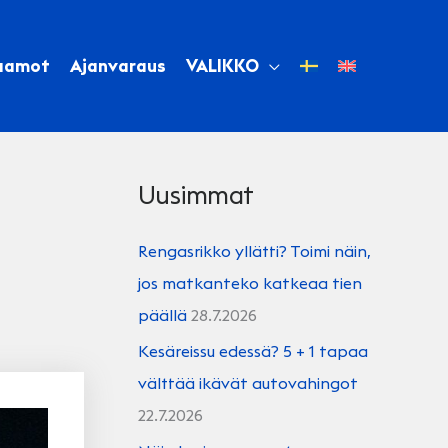
aamot
Ajanvaraus
VALIKKO
Uusimmat
Rengasrikko yllätti? Toimi näin,
jos matkanteko katkeaa tien
päällä
28.7.2026
Kesäreissu edessä? 5 + 1 tapaa
välttää ikävät autovahingot
22.7.2026