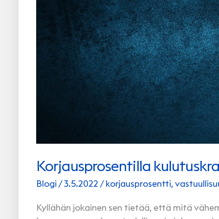
Korjausprosentilla kulutuskr
Blogi
/
3.5.2022
/
korjausprosentti
,
vastuullisu
Kyllähän jokainen sen tietää, että mitä väh