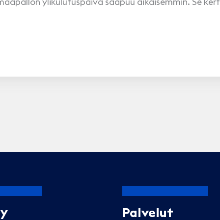
 maapallon ylikulutuspäivä saapuu aikaisemmin. Se ker
Oy
Palvelut