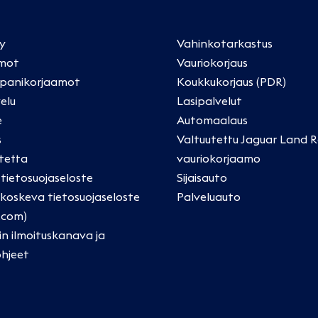
ly
Vahinkotarkastus
mot
Vauriokorjaus
panikorjaamot
Koukkukorjaus (PDR)
elu
Lasipalvelut
e
Automaalaus
s
Valtuutettu Jaguar Land R
tetta
vauriokorjaamo
a tietosuojaseloste
Sijaisauto
oskeva tietosuojaseloste
Palveluauto
.com)
in ilmoituskanava ja
ohjeet