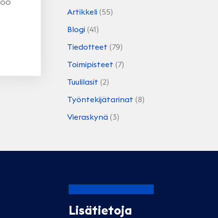
too
Artikkeli
(55)
Blogi
(41)
Tiedotteet
(79)
Toimipisteet
(7)
Tuulilasit
(2)
Työntekijätarinat
(8)
Vieraskynä
(3)
Lisätietoja