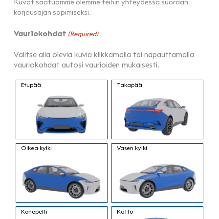
Kuvat saatuamme olemme teihin yhteydessä suoraan
korjausajan sopimiseksi.
Vauriokohdat
(Required)
Valitse alla olevia kuvia klikkamalla tai napauttamalla
vauriokohdat autosi vaurioiden mukaisesti.
Etupää
Takapää
Oikea kylki
Vasen kylki
Konepelti
Katto