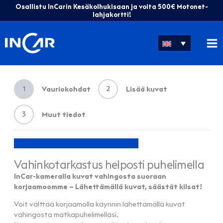
Skip
Osallistu InCarin Kesäkolhukisaan ja voita 500€ Motonet-
to
lahjakortti!
content
1
2
Vauriokohdat
Lisää kuvat
3
Muut tiedot
Vahinkotarkastus helposti puhelimella
InCar-kameralla kuvat vahingosta suoraan
korjaamoomme – Lähettämällä kuvat, säästät kilsat!
Voit välttää korjaamolla käynnin lähettämällä kuvat
vahingosta matkapuhelimellasi.