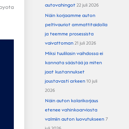
autovahingot
22 juli 2026
Toyota
Näin korjaamme auton
peltivauriot ammattitaidolla
ja teemme prosessista
vaivattoman
21 juli 2026
Miksi tuulilasin vaihdossa ei
kannata säästää ja miten
jaat kustannukset
joustavasti arkeen
10 juli
2026
Näin auton kolarikorjaus
etenee vahinkoarviosta
valmiin auton luovutukseen
7
juli 2026