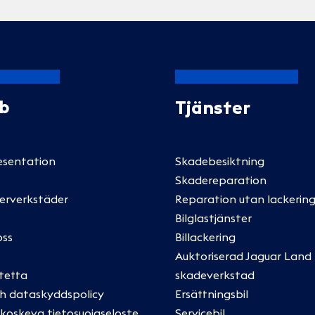
Ab
Tjänster
esentation
Skadebesiktning
Skadereparation
erverkstäder
Reparation utan lackering
Bilglastjänster
oss
Billackering
Auktoriserad Jaguar Land
tetta
skadeverkstad
ch dataskyddspolicy
Ersättningsbil
oskeva tietosuojaseloste
Servicebil