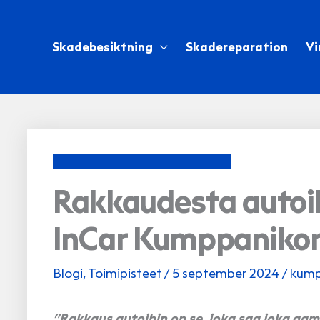
Hoppa
till
Skadebesiktning
Skadereparation
Vi
innehåll
Rakkaudesta autoih
InCar Kumppaniko
Blogi
,
Toimipisteet
/
5 september 2024
/
kump
”Rakkaus autoihin on se, joka saa joka aa