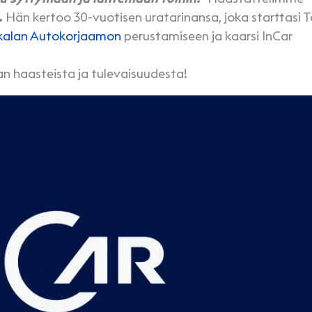
.
Hän kertoo 30-vuotisen uratarinansa, joka starttasi 
kalan Autokorjaamon
perustamiseen ja kaarsi InCar
n haasteista ja tulevaisuudesta!