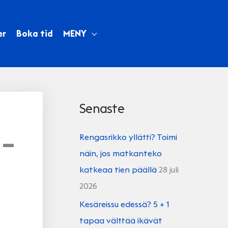
er
Boka tid
MENY
Senaste
 –
Rengasrikko yllätti? Toimi
näin, jos matkanteko
katkeaa tien päällä
28 juli
2026
Kesäreissu edessä? 5 + 1
tapaa välttää ikävät