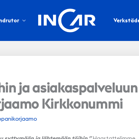
ndrutor
Verkstäd
in ja asiakaspalveluun
rjaamo Kirkkonummi
panikorjaamo
mu syttymään ja lähtemään töihin.”
Haastattelimme