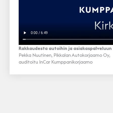
Rakkaudesta autoihin ja asiakaspalveluun
Pekka Nuutinen, Pikkalan Autokorjaamo Oy,
auditoitu InCar Kumppanikorjaamo