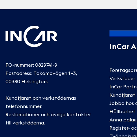
InCar 
FO-nummer: 0829741-9
Företagspr
Postadress: Takomovägen 1–3,
Verkstäder
00380 Helsingfors
InCar Partn
Kundtjänst
Kundtjänst och verkstädernas
Jobba hos 
telefonnummer
.
Hållbarhet
Reklamationer och övriga kontakter
Anna palau
till verkstäderna
.
Register- o
Työnhakua k