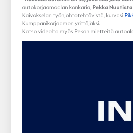
autokorjaamoalan konkaria,
Pekka Nuutista
Kaivokselan työnjohtotehtävistä, kurvasi
Pik
Kumppanikorjaamon yrittäjäksi.
Katso videolta myös Pekan mietteitä autoala