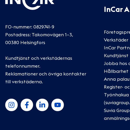
InCar 
FO-nummer: 0829741-9
Företagspr
Postadress: Takomovägen 1–3,
Verkstäder
00380 Helsingfors
InCar Partn
Kundtjänst
Kundtjänst och verkstädernas
Jobba hos 
telefonnummer
.
Hållbarhet
Reklamationer och övriga kontakter
Anna palau
till verkstäderna
.
Register- o
Työnhakua k
(suviagroup
Suvia Group
anmälnings