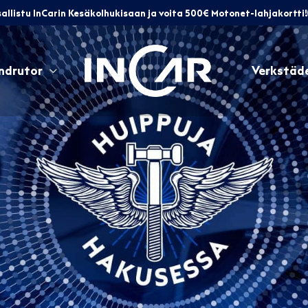
allistu InCarin Kesäkolhukisaan ja voita 500€ Motonet-lahjakortti!
ndrutor
Verkstäd