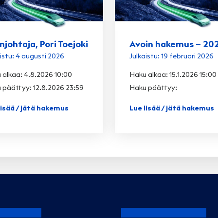
njohtaja, Pori Toejoki
Avoin hakemus – 20
istu: 4 augusti 2026
Julkaistu: 19 februari 2026
 alkaa: 4.8.2026 10:00
Haku alkaa: 15.1.2026 15:00
 päättyy: 12.8.2026 23:59
Haku päättyy:
lisää / jätä hakemus
Lue lisää / jätä hakemus