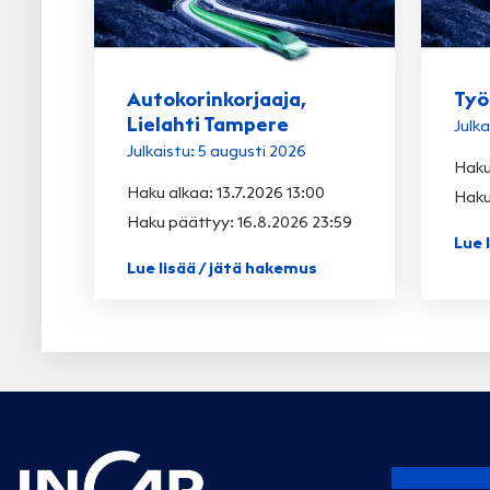
Autokorinkorjaaja,
Työ
Lielahti Tampere
Julka
Julkaistu: 5 augusti 2026
Haku
Haku alkaa: 13.7.2026 13:00
Haku
Haku päättyy: 16.8.2026 23:59
Lue 
Lue lisää / jätä hakemus