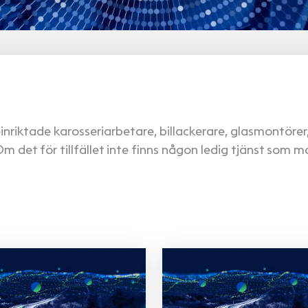
inriktade karosseriarbetare, billackerare, glasmontör
 det för tillfället inte finns någon ledig tjänst som m