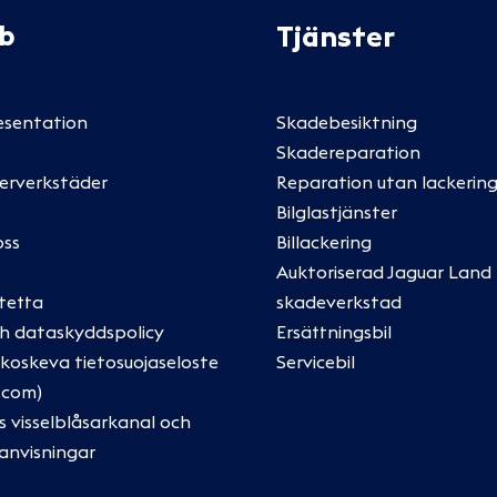
Ab
Tjänster
esentation
Skadebesiktning
Skadereparation
erverkstäder
Reparation utan lackering
Bilglastjänster
oss
Billackering
Auktoriserad Jaguar Land
tetta
skadeverkstad
ch dataskyddspolicy
Ersättningsbil
oskeva tietosuojaseloste
Servicebil
.com)
s visselblåsarkanal och
anvisningar