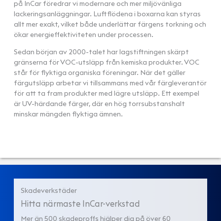
på InCar föredrar vi modernare och mer miljövänliga
lackeringsanläggningar. Luftflödena i boxarna kan styras
allt mer exakt, vilket både underlättar färgens torkning och
ökar energieffektiviteten under processen.
Sedan början av 2000-talet har lagstiftningen skärpt
gränserna för VOC-utsläpp från kemiska produkter. VOC
står för flyktiga organiska föreningar. När det gäller
färgutsläpp arbetar vi tillsammans med vår färgleverantör
för att ta fram produkter med lägre utsläpp. Ett exempel
är UV-härdande färger, där en hög torrsubstanshalt
minskar mängden flyktiga ämnen.
Skadeverkstäder
Hitta närmaste InCar-verkstad
Mer än 500 skadeproffs hjälper dig på över 60