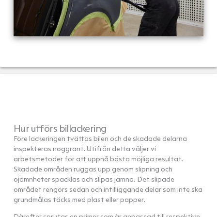
Hur utförs billackering
Före lackeringen tvättas bilen och de skadade delarna
inspekteras noggrant. Utifrån detta väljer vi
arbetsmetoder för att uppnå bästa möjliga resultat.
Skadade områden ruggas upp genom slipning och
ojämnheter spacklas och slipas jämna. Det slipade
området rengörs sedan och intilliggande delar som inte ska
grundmålas täcks med plast eller papper.
Därefter sprutas en primer som är anpassad till respektive