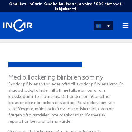
Hoppa
Osallistu InCarin Kesäkolhukisaan ja voita 500€ Motonet-
till
lahjakortti!
innehåll
Med billackering blir bilen som ny
Skador på bilens ytor leder ofta till skador på bilens lack. En
skadad lackyta leder till att metalldelar rostar om
lackskadan inte repareras. Det är därför InCar alltid
lackerar bilar när lacken är skadad. Plastdelar, som t.ex.
stötfångare, målas också av kosmetiska skäl, även om
färgen på plastdelen inte orsakar rost. Kosmetisk
reparation bevarar bilens värde.
Vi erbjuder billackering i våra egna moderna och