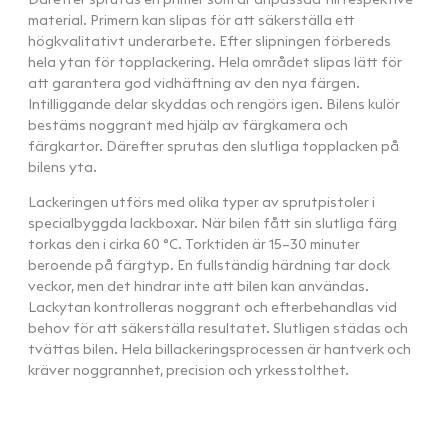
material. Primern kan slipas för att säkerställa ett
högkvalitativt underarbete. Efter slipningen förbereds
hela ytan för topplackering. Hela området slipas lätt för
att garantera god vidhäftning av den nya färgen.
Intilliggande delar skyddas och rengörs igen. Bilens kulör
bestäms noggrant med hjälp av färgkamera och
färgkartor. Därefter sprutas den slutliga topplacken på
bilens yta.
Lackeringen utförs med olika typer av sprutpistoler i
specialbyggda lackboxar. När bilen fått sin slutliga färg
torkas den i cirka 60 °C. Torktiden är 15–30 minuter
beroende på färgtyp. En fullständig härdning tar dock
veckor, men det hindrar inte att bilen kan användas.
Lackytan kontrolleras noggrant och efterbehandlas vid
behov för att säkerställa resultatet. Slutligen städas och
tvättas bilen. Hela billackeringsprocessen är hantverk och
kräver noggrannhet, precision och yrkesstolthet.