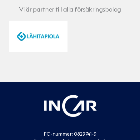
Vi är partner till alla försäkringsbolag
LähiTapiola
Pohjola
FO-nummer: 0829741-9