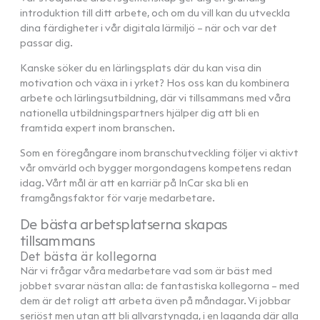
introduktion till ditt arbete, och om du vill kan du utveckla
dina färdigheter i vår digitala lärmiljö – när och var det
passar dig.
Kanske söker du en lärlingsplats där du kan visa din
motivation och växa in i yrket? Hos oss kan du kombinera
arbete och lärlingsutbildning, där vi tillsammans med våra
nationella utbildningspartners hjälper dig att bli en
framtida expert inom branschen.
Som en föregångare inom branschutveckling följer vi aktivt
vår omvärld och bygger morgondagens kompetens redan
idag. Vårt mål är att en karriär på InCar ska bli en
framgångsfaktor för varje medarbetare.
De bästa arbetsplatserna skapas
tillsammans
Det bästa är kollegorna
När vi frågar våra medarbetare vad som är bäst med
jobbet svarar nästan alla: de fantastiska kollegorna – med
dem är det roligt att arbeta även på måndagar. Vi jobbar
seriöst men utan att bli allvarstyngda, i en laganda där alla