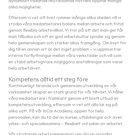
dynamiskt växande rikstäckande nätverk öppnar många
olika möjligheter.
Eftersom vi vet att livet rymmer många olika skeden vill vi
stödja våra medarbetares balans mellan arbete och fritid
genom flexibla arbetsvillkor. Vi tror på att det man ger får
man tillbaka och att en god arbetskultur sprider sig genom
hela gemenskapen och stärker allas framgång. Om livet för
dig till en annan ort är det inget problem – vi uppmuntrar
interna förflyttningar mellan våra verkstäder och vill som
en stabil arbetsgivare möjliggöra anställningar som varar
hela arbetslivet.
Kompetens alltid ett steg före
Kontinuerligt lärande och gemensam utveckling av vår
verksamhet skapar en stark grund för vår tillväxt. Vi håller
våra medarbetare i framkant genom ett brett utbud av
kompetensutveckling, eftersom vi vet att alla lär sig på
olika sätt. På vår InCar Academy, öppen för hela
personalen, kan du ta del av kurser, utbildningar och även
yrkes- och specialexamina – flexibelt vid sidan av arbetet.
Vår stödjande arbetsgemenskap ger dig en grundlig