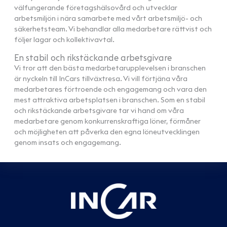
välfungerande företagshälsovård och utvecklar
arbetsmiljön i nära samarbete med vårt arbetsmiljö- och
säkerhetsteam. Vi behandlar alla medarbetare rättvist och
följer lagar och kollektivavtal.
En stabil och rikstäckande arbetsgivare
Vi tror att den bästa medarbetarupplevelsen i branschen
är nyckeln till InCars tillväxtresa. Vi vill förtjäna våra
medarbetares förtroende och engagemang och vara den
mest attraktiva arbetsplatsen i branschen. Som en stabil
och rikstäckande arbetsgivare tar vi hand om våra
medarbetare genom konkurrenskraftiga löner, förmåner
och möjligheten att påverka den egna löneutvecklingen
genom insats och engagemang.