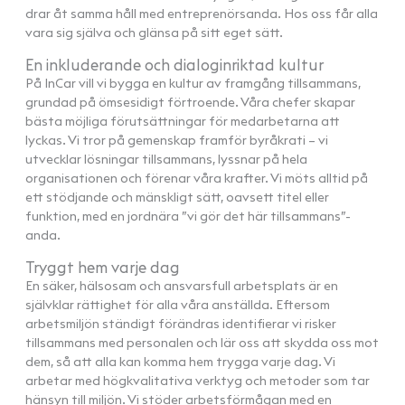
drar åt samma håll med entreprenörsanda. Hos oss får alla
vara sig själva och glänsa på sitt eget sätt.
En inkluderande och dialoginriktad kultur
På InCar vill vi bygga en kultur av framgång tillsammans,
grundad på ömsesidigt förtroende. Våra chefer skapar
bästa möjliga förutsättningar för medarbetarna att
lyckas. Vi tror på gemenskap framför byråkrati – vi
utvecklar lösningar tillsammans, lyssnar på hela
organisationen och förenar våra krafter. Vi möts alltid på
ett stödjande och mänskligt sätt, oavsett titel eller
funktion, med en jordnära ”vi gör det här tillsammans”-
anda.
Tryggt hem varje dag
En säker, hälsosam och ansvarsfull arbetsplats är en
självklar rättighet för alla våra anställda. Eftersom
arbetsmiljön ständigt förändras identifierar vi risker
tillsammans med personalen och lär oss att skydda oss mot
dem, så att alla kan komma hem trygga varje dag. Vi
arbetar med högkvalitativa verktyg och metoder som tar
hänsyn till miljön. Vi stöder arbetsförmågan med en