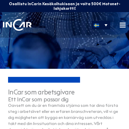
Hoppa
Osallistu InCarin Kesäkolhukisaan ja voita 500€ Motonet-
till
lahjakortti!
innehåll
InCar som arbetsgivare
Ett InCar som passar dig
Oavsett om du är en framtida stjärna som tar dina första
steg i arbetslivet eller en erfaren branschveteran, vill vi ge
dig möjligheten att bygga en karriärväg som utvecklas i
takt med din livssituation och dina intressen. Vårt