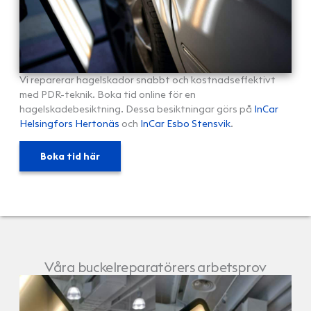
Vi reparerar hagelskador snabbt och kostnadseffektivt
med PDR-teknik. Boka tid online för en
hagelskadebesiktning. Dessa besiktningar görs på
InCar
Helsingfors Hertonäs
och
InCar Esbo Stensvik
.
Boka tid här
Våra buckelreparatörers arbetsprov