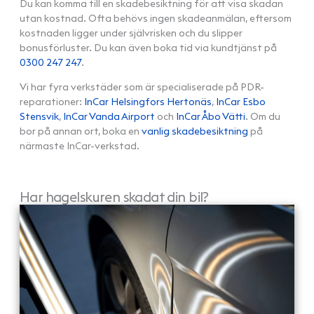
Du kan komma till en skadebesiktning för att visa skadan
utan kostnad. Ofta behövs ingen skadeanmälan, eftersom
kostnaden ligger under självrisken och du slipper
bonusförluster. Du kan även boka tid via kundtjänst på
0300 247 247
.
Vi har fyra verkstäder som är specialiserade på PDR-
reparationer:
InCar Helsingfors Hertonäs
,
InCar Esbo
Stensvik
,
InCar Vanda Airport
och
InCar Åbo Vätti
. Om du
bor på annan ort, boka en
vanlig skadebesiktning
på
närmaste InCar-verkstad.
Har hagelskuren skadat din bil?