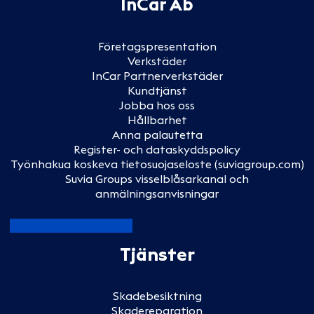
InCar Ab
Företagspresentation
Verkstäder
InCar Partnerverkstäder
Kundtjänst
Jobba hos oss
Hållbarhet
Anna palautetta
Register- och dataskyddspolicy
Työnhakua koskeva tietosuojaseloste (suviagroup.com)
Suvia Groups visselblåsarkanal och
anmälningsanvisningar
Tjänster
Skadebesiktning
Skadereparation