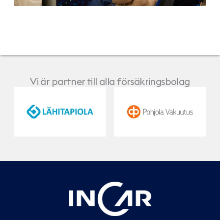
Vi är partner till alla försäkringsbolag
LähiTapiola
Pohjola