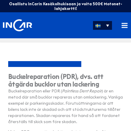
Hoppa
Osallistu InCarin Kesäkolhukisaan ja voita 500€ Motonet-
till
lahjakortti!
innehåll
Buckelreparation (PDR), dvs. att
åtgärda bucklor utan lackering
Buckelreparation eller PDR (
Paintless Dent Repair
) är en
metod där små bucklor repareras utan omlackering. Vanliga
exempel är parkeringsskador. Förutsättningarna är att
bilens lack inte är skadad och att stödstrukturerna tillåter
reparationen. Skadan repareras för hand så att fordonet
återställs till skick som före skadan.