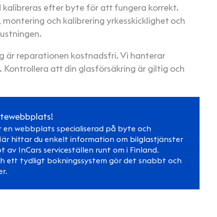
alibreras efter byte för att fungera korrekt.
 montering och kalibrering yrkesskicklighet och
ustningen.
g är reparationen kostnadsfri. Vi hanterar
Kontrollera att din glasförsäkring är giltig och
rutewebbplats!
 en webbplats specialiserad på byte och
är hittar du enkelt information om bilglastjänster
 av InCars serviceställen runt om i Finland.
h ett tydligt bokningssystem gör det snabbt och
er.