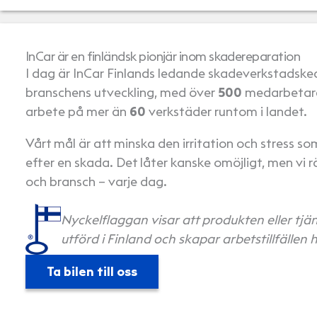
InCar är en finländsk pionjär inom skade­reparation
I dag är InCar Finlands ledande skadeverkstadskedj
branschens utveckling, med över
500
medarbetare 
arbete på mer än
60
verkstäder runtom i landet.
Vårt mål är att minska den irritation och stress som
efter en skada. Det låter kanske omöjligt, men vi rä
och bransch – varje dag.
Nyckelflaggan visar att produkten eller tjäns
utförd i Finland och skapar arbetstillfällen h
Ta bilen till oss