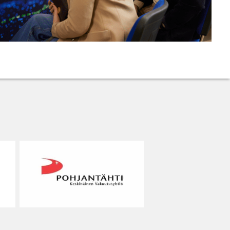
Pohjantähti
Fennia