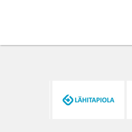
Vakuutusyhtiö
LähiTapiola