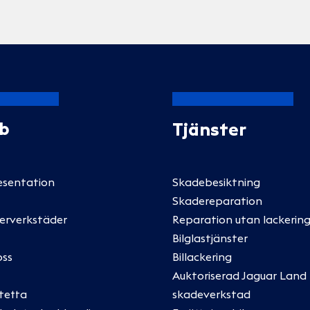
Ab
Tjänster
esentation
Skadebesiktning
Skadereparation
erverkstäder
Reparation utan lackering
Bilglastjänster
oss
Billackering
Auktoriserad Jaguar Land
tetta
skadeverkstad