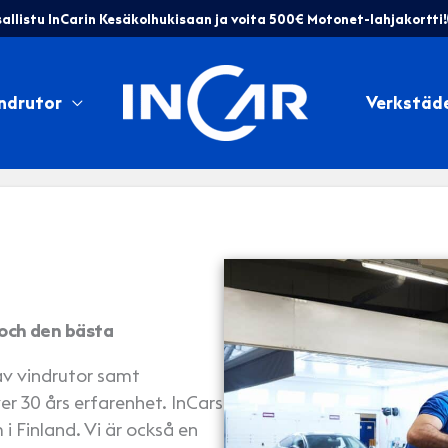
allistu InCarin Kesäkolhukisaan ja voita 500€ Motonet-lahjakortti!
ndrutor
Verkstäd
och den bästa
av vindrutor samt
er 30 års erfarenhet. InCars
i Finland. Vi är också en