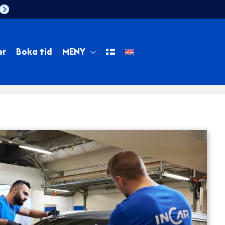
er
Boka tid
MENY