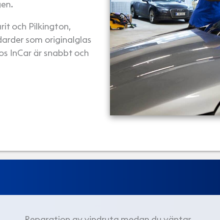
gen.
it och Pilkington,
darder som originalglas
hos InCar är snabbt och
Reparation av vindruta medan du väntar