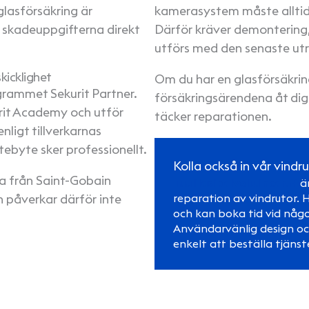
lasförsäkring är
kamerasystem måste alltid k
h skadeuppgifterna direkt
Därför kräver demontering,
utförs med den senaste utr
kicklighet
Om du har en glasförsäkrin
ogrammet Sekurit Partner.
försäkringsärendena åt dig. 
rit Academy och utför
täcker reparationen.
nligt tillverkarnas
tebyte sker professionellt.
Kolla också in vår vind
ta från Saint-Gobain
Tuulilasipalvelu.incar.fi
är
h påverkar därför inte
reparation av vindrutor. H
och kan boka tid vid något
Användarvänlig design oc
enkelt att beställa tjänst