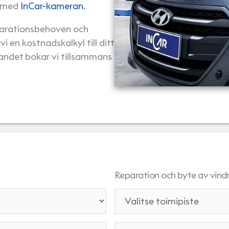
t med
InCar-kameran
.
eparationsbehoven och
i en kostnadskalkyl till ditt
andet bokar vi tillsammans
Reparation och byte av vind
T
o
i
R