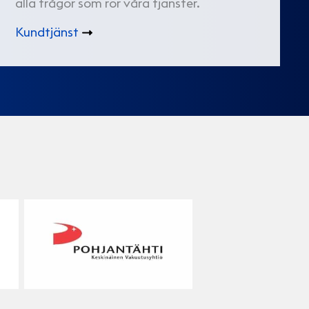
alla frågor som rör våra tjänster.
Kundtjänst
Pohjantähti
Fennia