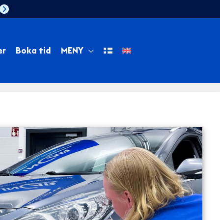
er
Boka tid
MENY