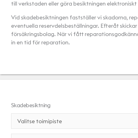
till verkstaden eller göra besiktningen elektronisk
Vid skadebesiktningen fastställer vi skadorna, r
eventuella reservdelsbeställningar. Efteråt skickar v
försäkringsbolag. När vi fått reparationsgodkänn
in en tid för reparation.
Skadebesiktning
T
o
i
R