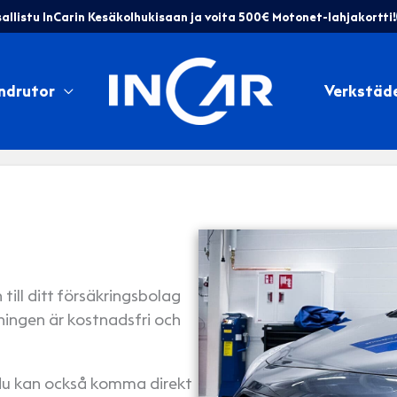
allistu InCarin Kesäkolhukisaan ja voita 500€ Motonet-lahjakortti!
ndrutor
Verkstäd
till ditt försäkringsbolag
ningen är kostnadsfri och
 du kan också komma direkt