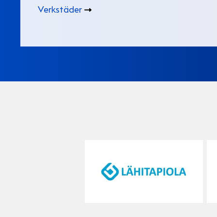
Verkstäder
Vakuutusyhtiö
LähiTapiola