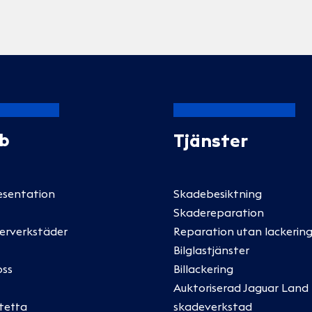
Ab
Tjänster
esentation
Skadebesiktning
Skadereparation
erverkstäder
Reparation utan lackering
Bilglastjänster
oss
Billackering
Auktoriserad Jaguar Land
tetta
skadeverkstad