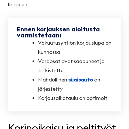
loppuun.
Ennen korjauksen aloitusta
varmistetaan:
Vakuutusyhtiön korjauslupa on
kunnossa
Varaosat ovat saapuneet ja
tarkistettu
Mahdollinen
sijaisauto
on
järjestetty
Korjausaikataulu on optimoit
Korinoikaisu ja peltityöt