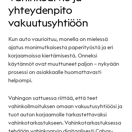
yhteydenpito
vakuutusyhtiöön
Kun auto vaurioituu, monella on mielessä
ajatus monimutkaisesta paperityöstä ja eri
korjaamoissa kiertämisestä. Onneksi
käytännöt ovat muuttuneet paljon – nykyään
prosessi on asiakkaalle huomattavasti
helpompi.
Vahingon sattuessa riittää, että teet
vahinkoilmoituksen omaan vakuutusyhtiöösi ja
tuot auton korjaamolle tarkastettavaksi
vahinkotarkastukseen. Vahinkotarkastuksessa
tehdään vahinkoarvio digitaalisesti Cabas-