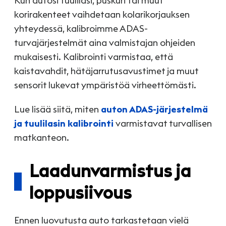
Kun autosi tuulilasi, puskuri tai muut
korirakenteet vaihdetaan kolarikorjauksen
yhteydessä, kalibroimme ADAS-
turvajärjestelmät aina valmistajan ohjeiden
mukaisesti. Kalibrointi varmistaa, että
kaistavahdit, hätäjarrutusavustimet ja muut
sensorit lukevat ympäristöä virheettömästi.
Lue lisää siitä, miten
auton ADAS-järjestelmä
ja tuulilasin kalibrointi
varmistavat turvallisen
matkanteon.
Laadunvarmistus ja
loppusiivous
Ennen luovutusta auto tarkastetaan vielä