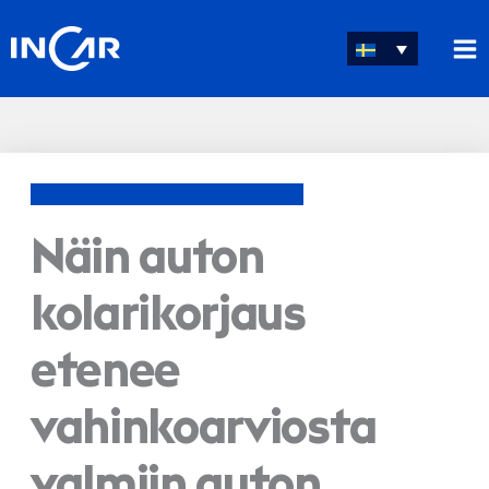
Hoppa
till
innehåll
Näin auton
kolarikorjaus
etenee
vahinkoarviosta
valmiin auton