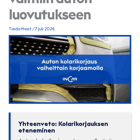
luovutukseen
Tiedotteet
/
7 juli 2026
Yhteenveto: Kolarikorjauksen
eteneminen