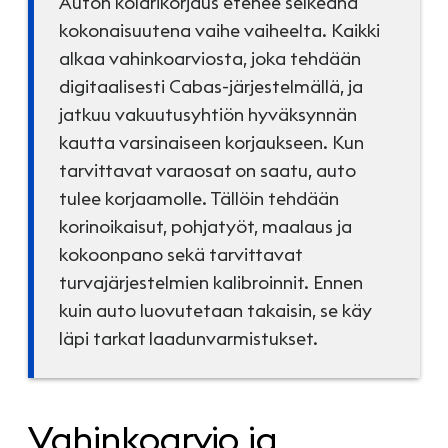
Auton kolarikorjaus etenee selkeänä
kokonaisuutena vaihe vaiheelta. Kaikki
alkaa vahinkoarviosta, joka tehdään
digitaalisesti Cabas-järjestelmällä, ja
jatkuu vakuutusyhtiön hyväksynnän
kautta varsinaiseen korjaukseen. Kun
tarvittavat varaosat on saatu, auto
tulee korjaamolle. Tällöin tehdään
korinoikaisut, pohjatyöt, maalaus ja
kokoonpano sekä tarvittavat
turvajärjestelmien kalibroinnit. Ennen
kuin auto luovutetaan takaisin, se käy
läpi tarkat laadunvarmistukset.
Vahinkoarvio ja