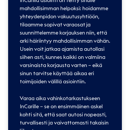
InCarilla asiointi on tehty sinulle
mahdollisimman helpoksi: hoidamme
yhteydenpidon vakuutusyhtiöön,
tilaamme sopivat varaosat ja
suunnittelemme korjauksen niin, että
arki häiriintyy mahdollisimman vähän.
Usein voit jatkaa ajamista autollasi
siihen asti, kunnes kaikki on valmiina
varsinaista korjausta varten – eikä
sinun tarvitse käyttää aikaa eri
toimijoiden välillä asiointiin.
Varaa aika vahinkotarkastukseen
InCarille – se on ensimmäinen askel
kohti sitä, että saat autosi nopeasti,
turvallisesti ja vaivattomasti takaisin