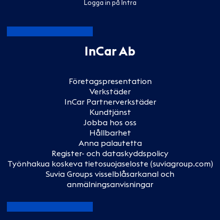
Logga in på Intra
InCar Ab
Företagspresentation
Verkstäder
InCar Partnerverkstäder
Kundtjänst
Jobba hos oss
Hållbarhet
Anna palautetta
Register- och dataskyddspolicy
Työnhakua koskeva tietosuojaseloste (suviagroup.com)
Suvia Groups visselblåsarkanal och
anmälningsanvisningar