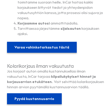
toimitamme suoraan heille. InCar hoitaa kaikki
korjaukseen liittyvät tiedot ja yhteydenpidon
vakuutusyhtiön kanssa, jotta prosessi olisi sujuva ja
nopea.
Korjaamme autosi
ammattitaidolla.
Tarvittaessa järjestämme
sijaisauton
korjauksen
ajaksi.
Varaa vahinkotarkastus tästä
Kolarikorjaus ilman vakuutusta
Jos korjaat auton omalla kustannuksellasi ilman
vakuutusta, InCar tarjoaa
kilpailukykyiset hinnat ja
korjausarvion etukäteen
. Voit selvittää kolarikorjauksen
hinnan arvion pyytämällä kustannusarvion täällä.
Pyydä kustannusarvio