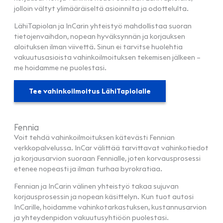
jolloin vältyt ylimääräiseltä asioinnilta ja odottelulta.
LähiTapiolan ja InCarin yhteistyö mahdollistaa suoran
tietojenvaihdon, nopean hyväksynnän ja korjauksen
aloituksen ilman viivettä. Sinun ei tarvitse huolehtia
vakuutusasioista vahinkoilmoituksen tekemisen jälkeen –
me hoidamme ne puolestasi.
Tee vahinkoilmoitus LähiTapiolalle
Fennia
Voit tehdä vahinkoilmoituksen kätevästi Fennian
verkkopalvelussa. InCar välittää tarvittavat vahinkotiedot
ja korjausarvion suoraan Fennialle, joten korvausprosessi
etenee nopeasti ja ilman turhaa byrokratiaa.
Fennian ja InCarin välinen yhteistyö takaa sujuvan
korjausprosessin ja nopean käsittelyn. Kun tuot autosi
InCarille, hoidamme vahinkotarkastuksen, kustannusarvion
ja yhteydenpidon vakuutusyhtiöön puolestasi.