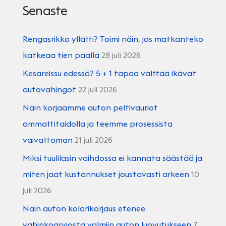
Senaste
Rengasrikko yllätti? Toimi näin, jos matkanteko
katkeaa tien päällä
28 juli 2026
Kesäreissu edessä? 5 + 1 tapaa välttää ikävät
autovahingot
22 juli 2026
Näin korjaamme auton peltivauriot
ammattitaidolla ja teemme prosessista
vaivattoman
21 juli 2026
Miksi tuulilasin vaihdossa ei kannata säästää ja
miten jaat kustannukset joustavasti arkeen
10
juli 2026
Näin auton kolarikorjaus etenee
vahinkoarviosta valmiin auton luovutukseen
7