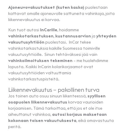
Ajoneuvovakuutukset (kuten kasko)
puolestaan
kattavat omalle ajoneuvolle sattuneita vahinkoja, joita
liikennevakuutus ei korvaa.
Kun tuot autosi
InCarille
, hoidamme
vahinkotarkastuksen
,
kustannusarvion
ja
yhteyden
vakuutusyhtiöön
puolestasi. InCar tekee
vahinkotarkastuksia kaikille Suomessa toimiville
vakuutusyhtiöille. Sinun tehtäväksesi jää vain
vahinkoilmoituksen tekeminen
– me huolehdimme
lopusta. Kaikki InCarin kolarikorjaamot ovat
vakuutusyhtiöiden valtuuttamia
vahinkotarkastuspisteitä.
Liikennevakuutus – pakollinen turva
Jos toinen auto osuu sinuun liikenteessä,
syyllisen
osapuolen liikennevakuutus
korvaa vaurioiden
korjaamisen. Tämä tarkoittaa, että jos et ole itse
aiheuttanut vahinkoa,
autosi korjaus maksetaan
kokonaan toisen vakuutuksesta
, eikä omavastuuta
peritä.