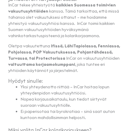
InCar tekee yhteistyötä
kaikkien Suomessa toimivien
vakuutusyhtiöiden
kanssa. Tämä tarkoittaa, että missä
tahansa olet vakuutuksesi ottanut – me hoidamme
yhteistyö vakuutusyhtiösi kanssa. InCar toimii kaikkien
Suomen vakuutusyhtiöiden hyväksymänä
vahinkotarkastuspisteenä ja kolarikorjaamona.
Oletpa vakuutettuna
Ifissä, LähiTapiolassa, Fenniassa,
Pohjolassa, POP Vakuutuksessa, Pohjantähdessä,
Turvassa
,
tai Protectorissa
InCar on vakuutusyhtiöiden
valtuuttama korjaamokumppani
, joka tuntee eri
yhtiöiden käytännöt ja järjestelmät.
Hyödyt sinulle:
Yksi yhteydenotto riittää – InCar hoitaa lopun
yhteydenpidon vakuutusyhtiöösi.
Nopea korjausaikataulu, kun tiedot siirtyvät
suoraan vakuutusyhtiölle.
Ei paperisotaa tai byrokratiaa – sinä saat auton
kuntoon mahdollisimman helposti.
Miksi valita InCar kolarikorjaukseen?