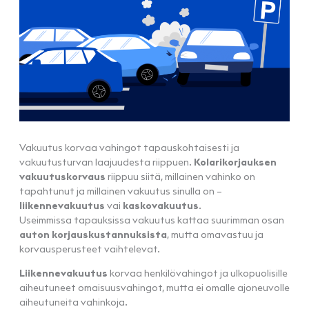
Vakuutus korvaa vahingot tapauskohtaisesti ja
vakuutusturvan laajuudesta riippuen.
Kolarikorjauksen
vakuutuskorvaus
riippuu siitä, millainen vahinko on
tapahtunut ja millainen vakuutus sinulla on –
liikennevakuutus
vai
kaskovakuutus
.
Useimmissa tapauksissa vakuutus kattaa suurimman osan
auton korjauskustannuksista
, mutta omavastuu ja
korvausperusteet vaihtelevat.
Liikennevakuutus
korvaa henkilövahingot ja ulkopuolisille
aiheutuneet omaisuusvahingot, mutta ei omalle ajoneuvolle
aiheutuneita vahinkoja.