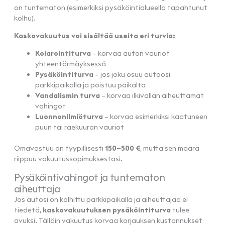
on tuntematon (esimerkiksi pysäköintialueella tapahtunut
kolhu).
Kaskovakuutus voi sisältää useita eri turvia:
Kolarointiturva
– korvaa auton vauriot
yhteentörmäyksessä
Pysäköintiturva
– jos joku osuu autoosi
parkkipaikalla ja poistuu paikalta
Vandalismin turva
– korvaa ilkivallan aiheuttamat
vahingot
Luonnonilmiöturva
– korvaa esimerkiksi kaatuneen
puun tai raekuuron vauriot
Omavastuu on tyypillisesti
150–500 €
, mutta sen määrä
riippuu vakuutussopimuksestasi.
Pysäköintivahingot ja tuntematon
aiheuttaja
Jos autosi on kolhittu parkkipaikalla ja aiheuttajaa ei
tiedetä,
kaskovakuutuksen pysäköintiturva
tulee
avuksi. Tällöin vakuutus korvaa korjauksen kustannukset