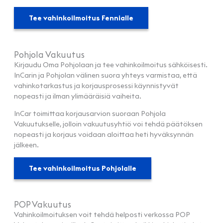
Tee vahinkoilmoitus Fennialle
Pohjola Vakuutus
Kirjaudu Oma Pohjolaan ja tee vahinkoilmoitus sähköisesti.
InCarin ja Pohjolan välinen suora yhteys varmistaa, että
vahinkotarkastus ja korjausprosessi käynnistyvät
nopeasti ja ilman ylimääräisiä vaiheita.
InCar toimittaa korjausarvion suoraan Pohjola
Vakuutukselle, jolloin vakuutusyhtiö voi tehdä päätöksen
nopeasti ja korjaus voidaan aloittaa heti hyväksynnän
jälkeen.
Tee vahinkoilmoitus Pohjolalle
POP Vakuutus
Vahinkoilmoituksen voit tehdä helposti verkossa POP