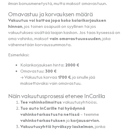
ilman bonusmenetystä, mutta maksat omavastuun.
Omavastuu ja korvauksen määrä
Vakuutus voi kattaa jopa koko kolarikorjauksen
hinnan
, jos toinen osapuoli on syyllinen tai jos
vakuutuksesi sisältää laajan kaskon. Jos taas kyseessä on
oma vahinko, maksat
vain omavastuuosuuden
, joka
vähennetään korvaussummasta.
Esimerkiksi:
Kolarikorjauksen hinta:
2000 €
Omavastuu:
300 €
→ Vakuutus korvaa
1700 €
, ja sinulle jää
maksettavaksi vain omavastuu.
Näin vakuutusprosessi etenee InCarilla
Tee vahinkoilmoitus
vakuutusyhtiöösi.
Tuo auto InCarille tai hyödynnä
vahinkotarkastusta netissä
– teemme
vahinkotarkastuksen
ja
korjausarvion
.
Vakuutusyhtiö hyväksyy laskelman
, jonka