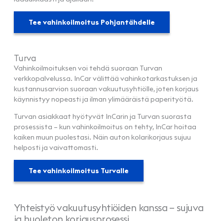
Tee vahinkoilmoitus Pohjantähdelle
Turva
Vahinkoilmoituksen voi tehdä suoraan Turvan
verkkopalvelussa. InCar välittää vahinkotarkastuksen ja
kustannusarvion suoraan vakuutusyhtiölle, joten korjaus
käynnistyy nopeasti ja ilman ylimääräistä paperityötä.
Turvan asiakkaat hyötyvät InCarin ja Turvan suorasta
prosessista – kun vahinkoilmoitus on tehty, InCar hoitaa
kaiken muun puolestasi. Näin auton kolarikorjaus sujuu
helposti ja vaivattomasti.
Tee vahinkoilmoitus Turvalle
Yhteistyö vakuutusyhtiöiden kanssa – sujuva
ja huoleton korjausprosessi