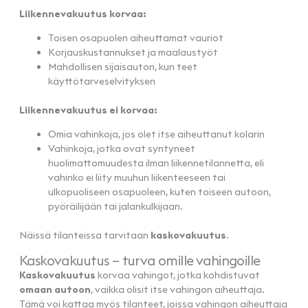
Liikennevakuutus korvaa:
Toisen osapuolen aiheuttamat vauriot
Korjauskustannukset ja maalaustyöt
Mahdollisen sijaisauton, kun teet
käyttötarveselvityksen
Liikennevakuutus ei korvaa:
Omia vahinkoja, jos olet itse aiheuttanut kolarin
Vahinkoja, jotka ovat syntyneet
huolimattomuudesta ilman liikennetilannetta, eli
vahinko ei liity muuhun liikenteeseen tai
ulkopuoliseen osapuoleen, kuten toiseen autoon,
pyöräilijään tai jalankulkijaan.
Näissä tilanteissa tarvitaan
kaskovakuutus
.
Kaskovakuutus – turva omille vahingoille
Kaskovakuutus
korvaa vahingot, jotka kohdistuvat
omaan autoon
, vaikka olisit itse vahingon aiheuttaja.
Tämä voi kattaa myös tilanteet, joissa vahingon aiheuttaja