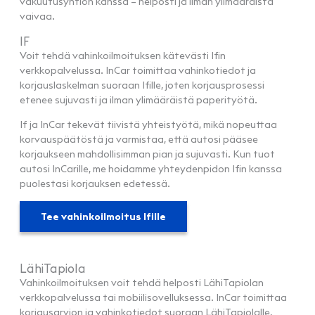
vakuutusyhtiön kanssa – helposti ja ilman ylimääräistä
vaivaa.
IF
Voit tehdä vahinkoilmoituksen kätevästi Ifin
verkkopalvelussa. InCar toimittaa vahinkotiedot ja
korjauslaskelman suoraan Ifille, joten korjausprosessi
etenee sujuvasti ja ilman ylimääräistä paperityötä.
If ja InCar tekevät tiivistä yhteistyötä, mikä nopeuttaa
korvauspäätöstä ja varmistaa, että autosi pääsee
korjaukseen mahdollisimman pian ja sujuvasti. Kun tuot
autosi InCarille, me hoidamme yhteydenpidon Ifin kanssa
puolestasi korjauksen edetessä.
Tee vahinkoilmoitus Ifille
LähiTapiola
Vahinkoilmoituksen voit tehdä helposti LähiTapiolan
verkkopalvelussa tai mobiilisovelluksessa. InCar toimittaa
korjausarvion ja vahinkotiedot suoraan LähiTapiolalle,