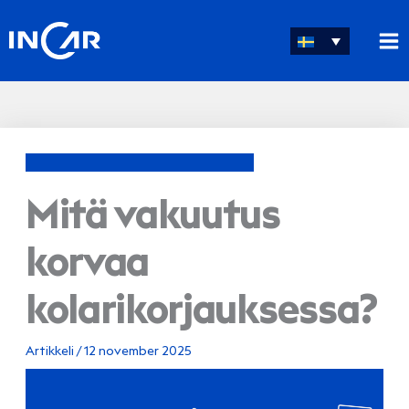
Hoppa
till
innehåll
Mitä vakuutus
korvaa
kolarikorjauksessa?
Artikkeli
/
12 november 2025