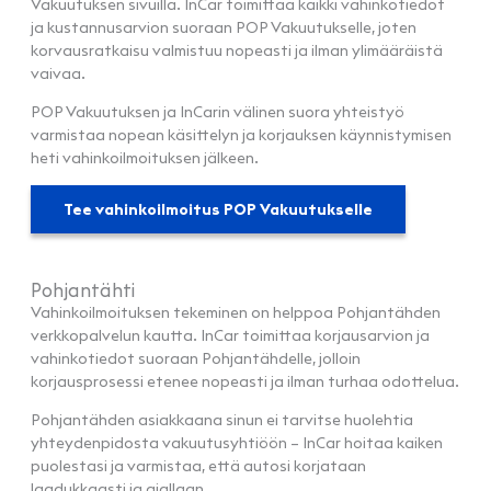
Vakuutuksen sivuilla. InCar toimittaa kaikki vahinkotiedot
ja kustannusarvion suoraan POP Vakuutukselle, joten
korvausratkaisu valmistuu nopeasti ja ilman ylimääräistä
vaivaa.
POP Vakuutuksen ja InCarin välinen suora yhteistyö
varmistaa nopean käsittelyn ja korjauksen käynnistymisen
heti vahinkoilmoituksen jälkeen.
Tee vahinkoilmoitus POP Vakuutukselle
Pohjantähti
Vahinkoilmoituksen tekeminen on helppoa Pohjantähden
verkkopalvelun kautta. InCar toimittaa korjausarvion ja
vahinkotiedot suoraan Pohjantähdelle, jolloin
korjausprosessi etenee nopeasti ja ilman turhaa odottelua.
Pohjantähden asiakkaana sinun ei tarvitse huolehtia
yhteydenpidosta vakuutusyhtiöön – InCar hoitaa kaiken
puolestasi ja varmistaa, että autosi korjataan
laadukkaasti ja ajallaan.