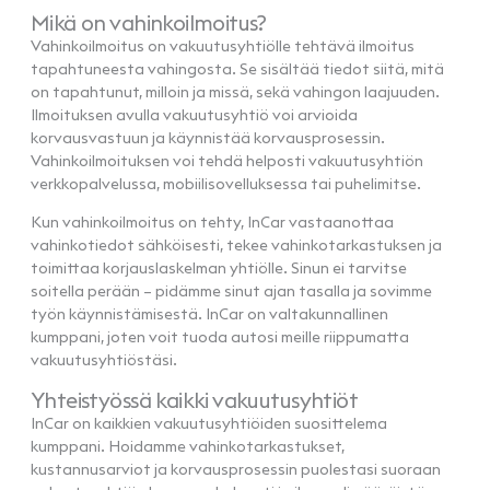
Mikä on vahinkoilmoitus?
Vahinkoilmoitus on vakuutusyhtiölle tehtävä ilmoitus
tapahtuneesta vahingosta. Se sisältää tiedot siitä, mitä
on tapahtunut, milloin ja missä, sekä vahingon laajuuden.
Ilmoituksen avulla vakuutusyhtiö voi arvioida
korvausvastuun ja käynnistää korvausprosessin.
Vahinkoilmoituksen voi tehdä helposti vakuutusyhtiön
verkkopalvelussa, mobiilisovelluksessa tai puhelimitse.
Kun vahinkoilmoitus on tehty, InCar vastaanottaa
vahinkotiedot sähköisesti, tekee vahinkotarkastuksen ja
toimittaa korjauslaskelman yhtiölle. Sinun ei tarvitse
soitella perään – pidämme sinut ajan tasalla ja sovimme
työn käynnistämisestä. InCar on valtakunnallinen
kumppani, joten voit tuoda autosi meille riippumatta
vakuutusyhtiöstäsi.
Yhteistyössä kaikki vakuutusyhtiöt
InCar on kaikkien vakuutusyhtiöiden suosittelema
kumppani. Hoidamme vahinkotarkastukset,
kustannusarviot ja korvausprosessin puolestasi suoraan