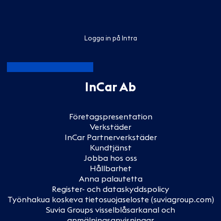
Logga in på Intra
InCar Ab
Företagspresentation
Verkstäder
InCar Partnerverkstäder
Kundtjänst
Jobba hos oss
Hållbarhet
Anna palautetta
Register- och dataskyddspolicy
Työnhakua koskeva tietosuojaseloste (suviagroup.com)
Suvia Groups visselblåsarkanal och
anmälningsanvisningar