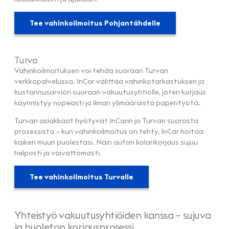
Tee vahinkoilmoitus Pohjantähdelle
Turva
Vahinkoilmoituksen voi tehdä suoraan Turvan
verkkopalvelussa. InCar välittää vahinkotarkastuksen ja
kustannusarvion suoraan vakuutusyhtiölle, joten korjaus
käynnistyy nopeasti ja ilman ylimääräistä paperityötä.
Turvan asiakkaat hyötyvät InCarin ja Turvan suorasta
prosessista – kun vahinkoilmoitus on tehty, InCar hoitaa
kaiken muun puolestasi. Näin auton kolarikorjaus sujuu
helposti ja vaivattomasti.
Tee vahinkoilmoitus Turvalle
Yhteistyö vakuutusyhtiöiden kanssa – sujuva
ja huoleton korjausprosessi