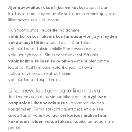
Ajoneuvovakuutukset (kuten kasko)
puolestaan
kattavat omalle ajoneuvolle sattuneita vahinkoja, joita
liikennevakuutus ei korvaa.
Kun tuot autosi
InCarille
, hoidamme
vahinkotarkastuksen
,
kustannusarvion
ja
yhteyden
vakuutusyhtiöön
puolestasi. InCar tekee
vahinkotarkastuksia kaikille Suomessa toimiville
vakuutusyhtiöille. Sinun tehtäväksesi jää vain
vahinkoilmoituksen tekeminen
– me huolehdimme
lopusta. Kaikki InCarin kolarikorjaamot ovat
vakuutusyhtiöiden valtuuttamia
vahinkotarkastuspisteitä.
Liikennevakuutus – pakollinen turva
Jos toinen auto osuu sinuun liikenteessä,
syyllisen
osapuolen liikennevakuutus
korvaa vaurioiden
korjaamisen. Tämä tarkoittaa, että jos et ole itse
aiheuttanut vahinkoa,
autosi korjaus maksetaan
kokonaan toisen vakuutuksesta
, eikä omavastuuta
peritä.