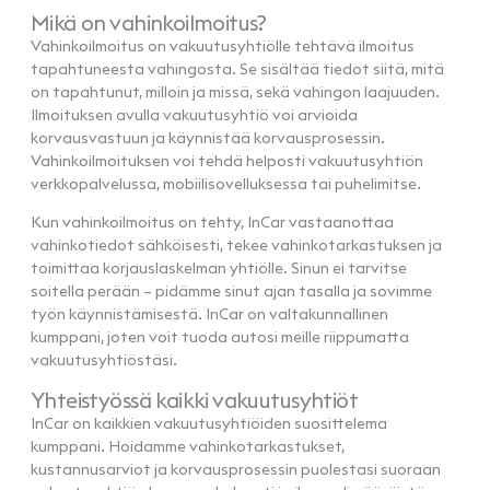
Mikä on vahinkoilmoitus?
Vahinkoilmoitus on vakuutusyhtiölle tehtävä ilmoitus
tapahtuneesta vahingosta. Se sisältää tiedot siitä, mitä
on tapahtunut, milloin ja missä, sekä vahingon laajuuden.
Ilmoituksen avulla vakuutusyhtiö voi arvioida
korvausvastuun ja käynnistää korvausprosessin.
Vahinkoilmoituksen voi tehdä helposti vakuutusyhtiön
verkkopalvelussa, mobiilisovelluksessa tai puhelimitse.
Kun vahinkoilmoitus on tehty, InCar vastaanottaa
vahinkotiedot sähköisesti, tekee vahinkotarkastuksen ja
toimittaa korjauslaskelman yhtiölle. Sinun ei tarvitse
soitella perään – pidämme sinut ajan tasalla ja sovimme
työn käynnistämisestä. InCar on valtakunnallinen
kumppani, joten voit tuoda autosi meille riippumatta
vakuutusyhtiöstäsi.
Yhteistyössä kaikki vakuutusyhtiöt
InCar on kaikkien vakuutusyhtiöiden suosittelema
kumppani. Hoidamme vahinkotarkastukset,
kustannusarviot ja korvausprosessin puolestasi suoraan