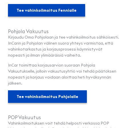
Tee vahinkoilmoitus Fennialle
Pohjola Vakuutus
Kirjaudu Oma Pohjolaan ja tee vahinkoilmoitus sähköisesti.
InCarin ja Pohjolan välinen suora yhteys varmistaa, että
vahinkotarkastus ja korjausprosessi käynnistyvät
nopeasti ja ilman ylimääräisiä vaiheita.
InCar toimittaa korjausarvion suoraan Pohjola
Vakuutukselle, jolloin vakuutusyhtiö voi tehdä päätöksen
nopeasti ja korjaus voidaan aloittaa heti hyväksynnän
jälkeen.
Tee vahinkoilmoitus Pohjolalle
POP Vakuutus
Vahinkoilmoituksen voit tehdä helposti verkossa POP