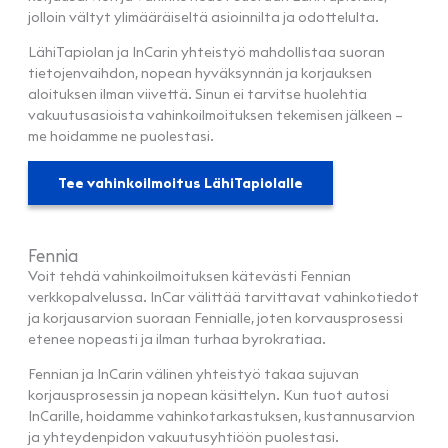
jolloin vältyt ylimääräiseltä asioinnilta ja odottelulta.
LähiTapiolan ja InCarin yhteistyö mahdollistaa suoran
tietojenvaihdon, nopean hyväksynnän ja korjauksen
aloituksen ilman viivettä. Sinun ei tarvitse huolehtia
vakuutusasioista vahinkoilmoituksen tekemisen jälkeen –
me hoidamme ne puolestasi.
Tee vahinkoilmoitus LähiTapiolalle
Fennia
Voit tehdä vahinkoilmoituksen kätevästi Fennian
verkkopalvelussa. InCar välittää tarvittavat vahinkotiedot
ja korjausarvion suoraan Fennialle, joten korvausprosessi
etenee nopeasti ja ilman turhaa byrokratiaa.
Fennian ja InCarin välinen yhteistyö takaa sujuvan
korjausprosessin ja nopean käsittelyn. Kun tuot autosi
InCarille, hoidamme vahinkotarkastuksen, kustannusarvion
ja yhteydenpidon vakuutusyhtiöön puolestasi.