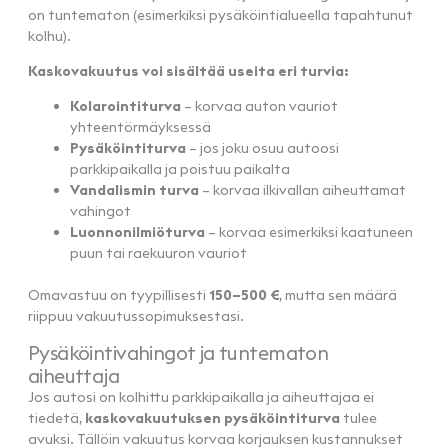
on tuntematon (esimerkiksi pysäköintialueella tapahtunut
kolhu).
Kaskovakuutus voi sisältää useita eri turvia:
Kolarointiturva
– korvaa auton vauriot
yhteentörmäyksessä
Pysäköintiturva
– jos joku osuu autoosi
parkkipaikalla ja poistuu paikalta
Vandalismin turva
– korvaa ilkivallan aiheuttamat
vahingot
Luonnonilmiöturva
– korvaa esimerkiksi kaatuneen
puun tai raekuuron vauriot
Omavastuu on tyypillisesti
150–500 €
, mutta sen määrä
riippuu vakuutussopimuksestasi.
Pysäköintivahingot ja tuntematon
aiheuttaja
Jos autosi on kolhittu parkkipaikalla ja aiheuttajaa ei
tiedetä,
kaskovakuutuksen pysäköintiturva
tulee
avuksi. Tällöin vakuutus korvaa korjauksen kustannukset