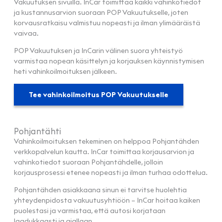
Vakuutuksen sivuilla. InCar toimittaa kaikki vahinkotiedot
ja kustannusarvion suoraan POP Vakuutukselle, joten
korvausratkaisu valmistuu nopeasti ja ilman ylimääräistä
vaivaa.
POP Vakuutuksen ja InCarin välinen suora yhteistyö
varmistaa nopean käsittelyn ja korjauksen käynnistymisen
heti vahinkoilmoituksen jälkeen.
Tee vahinkoilmoitus POP Vakuutukselle
Pohjantähti
Vahinkoilmoituksen tekeminen on helppoa Pohjantähden
verkkopalvelun kautta. InCar toimittaa korjausarvion ja
vahinkotiedot suoraan Pohjantähdelle, jolloin
korjausprosessi etenee nopeasti ja ilman turhaa odottelua.
Pohjantähden asiakkaana sinun ei tarvitse huolehtia
yhteydenpidosta vakuutusyhtiöön – InCar hoitaa kaiken
puolestasi ja varmistaa, että autosi korjataan
laadukkaasti ja ajallaan.