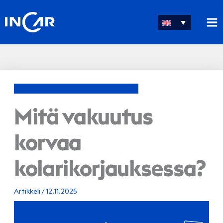
Skip
to
content
Mitä vakuutus
korvaa
kolarikorjauksessa?
Artikkeli
/
12.11.2025