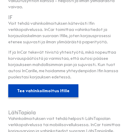
vakuutusyhtiön kanssa – helposti ja ilman ylimääräistä
vaivaa.
IF
Voit tehdä vahinkoilmoituksen kätevästi Ifin
verkkopalvelussa. InCar toimittaa vahinkotiedot ja
korjauslaskelman suoraan Ifille, joten korjausprosessi
etenee sujuvasti ja ilman ylimääräistä paperityötä.
If ja InCar tekevät tiivistä yhteistyötä, mikä nopeuttaa
korvauspäätöstä ja varmistaa, että autosi pääsee
korjaukseen mahdollisimman pian ja sujuvasti. Kun tuot
autosi InCarille, me hoidamme yhteydenpidon Ifin kanssa
puolestasi korjauksen edetessä.
Tee vahinkoilmoitus Ifille
LähiTapiola
Vahinkoilmoituksen voit tehdä helposti LähiTapiolan
verkkopalvelussa tai mobiilisovelluksessa. InCar toimittaa
korjausarvion ja vahinkotiedot suoraan LähiTapiolalle,