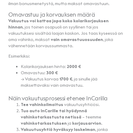
ilman bonusmenetystä, mutta maksat omavastuun.
Omavastuu ja korvauksen määrä
Vakuutus voi kattaa jopa koko kolarikorjauksen
hinnan
, jos toinen osapuoli on syyllinen tai jos
vakuutuksesi sisältää laajan kaskon. Jos taas kyseessä on
oma vahinko, maksat
vain omavastuuosuuden
, joka
vähennetään korvaussummasta.
Esimerkiksi:
Kolarikorjauksen hinta:
2000 €
Omavastuu:
300 €
→ Vakuutus korvaa
1700 €
, ja sinulle jää
maksettavaksi vain omavastuu.
Näin vakuutusprosessi etenee InCarilla
Tee vahinkoilmoitus
vakuutusyhtiöösi.
Tuo auto InCarille tai hyödynnä
vahinkotarkastusta netissä
– teemme
vahinkotarkastuksen
ja
korjausarvion
.
Vakuutusyhtiö hyväksyy laskelman
, jonka