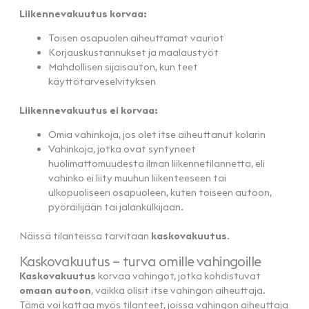
Liikennevakuutus korvaa:
Toisen osapuolen aiheuttamat vauriot
Korjauskustannukset ja maalaustyöt
Mahdollisen sijaisauton, kun teet
käyttötarveselvityksen
Liikennevakuutus ei korvaa:
Omia vahinkoja, jos olet itse aiheuttanut kolarin
Vahinkoja, jotka ovat syntyneet
huolimattomuudesta ilman liikennetilannetta, eli
vahinko ei liity muuhun liikenteeseen tai
ulkopuoliseen osapuoleen, kuten toiseen autoon,
pyöräilijään tai jalankulkijaan.
Näissä tilanteissa tarvitaan
kaskovakuutus
.
Kaskovakuutus – turva omille vahingoille
Kaskovakuutus
korvaa vahingot, jotka kohdistuvat
omaan autoon
, vaikka olisit itse vahingon aiheuttaja.
Tämä voi kattaa myös tilanteet, joissa vahingon aiheuttaja