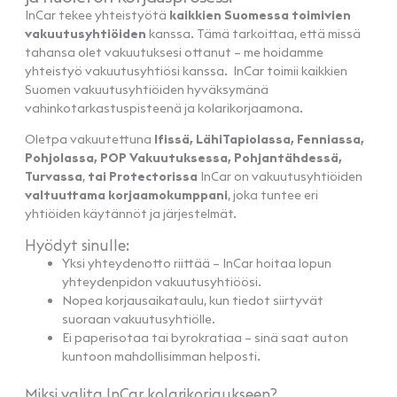
InCar tekee yhteistyötä
kaikkien Suomessa toimivien
vakuutusyhtiöiden
kanssa. Tämä tarkoittaa, että missä
tahansa olet vakuutuksesi ottanut – me hoidamme
yhteistyö vakuutusyhtiösi kanssa. InCar toimii kaikkien
Suomen vakuutusyhtiöiden hyväksymänä
vahinkotarkastuspisteenä ja kolarikorjaamona.
Oletpa vakuutettuna
Ifissä, LähiTapiolassa, Fenniassa,
Pohjolassa, POP Vakuutuksessa, Pohjantähdessä,
Turvassa
,
tai Protectorissa
InCar on vakuutusyhtiöiden
valtuuttama korjaamokumppani
, joka tuntee eri
yhtiöiden käytännöt ja järjestelmät.
Hyödyt sinulle:
Yksi yhteydenotto riittää – InCar hoitaa lopun
yhteydenpidon vakuutusyhtiöösi.
Nopea korjausaikataulu, kun tiedot siirtyvät
suoraan vakuutusyhtiölle.
Ei paperisotaa tai byrokratiaa – sinä saat auton
kuntoon mahdollisimman helposti.
Miksi valita InCar kolarikorjaukseen?