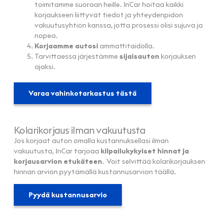
toimitamme suoraan heille. InCar hoitaa kaikki
korjaukseen liittyvät tiedot ja yhteydenpidon
vakuutusyhtiön kanssa, jotta prosessi olisi sujuva ja
nopea.
Korjaamme autosi
ammattitaidolla.
Tarvittaessa järjestämme
sijaisauton
korjauksen
ajaksi.
Varaa vahinkotarkastus tästä
Kolarikorjaus ilman vakuutusta
Jos korjaat auton omalla kustannuksellasi ilman
vakuutusta, InCar tarjoaa
kilpailukykyiset hinnat ja
korjausarvion etukäteen
. Voit selvittää kolarikorjauksen
hinnan arvion pyytämällä kustannusarvion täällä.
Pyydä kustannusarvio