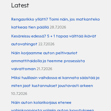
Latest
Rengasrikko yllätti? Toimi näin, jos matkanteko
katkeaa tien päällä
28.7.2026
Kesäreissu edessä? 5 + 1 tapaa välttää ikävät
autovahingot
22.7.2026
Näin korjaamme auton peltivauriot
ammattitaidolla ja teemme prosessista
vaivattoman
21.7.2026
Miksi tuulilasin vaihdossa ei kannata säästää ja
miten jaat kustannukset joustavasti arkeen
10.7.2026
Näin auton kolarikorjaus etenee
vahinkoarviosta valmiin auton luovutukseen