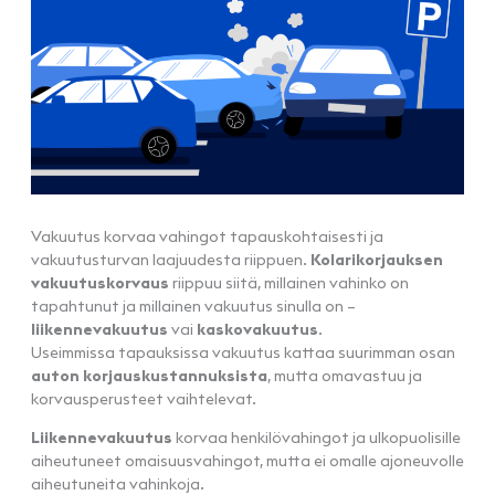
Vakuutus korvaa vahingot tapauskohtaisesti ja
vakuutusturvan laajuudesta riippuen.
Kolarikorjauksen
vakuutuskorvaus
riippuu siitä, millainen vahinko on
tapahtunut ja millainen vakuutus sinulla on –
liikennevakuutus
vai
kaskovakuutus
.
Useimmissa tapauksissa vakuutus kattaa suurimman osan
auton korjauskustannuksista
, mutta omavastuu ja
korvausperusteet vaihtelevat.
Liikennevakuutus
korvaa henkilövahingot ja ulkopuolisille
aiheutuneet omaisuusvahingot, mutta ei omalle ajoneuvolle
aiheutuneita vahinkoja.