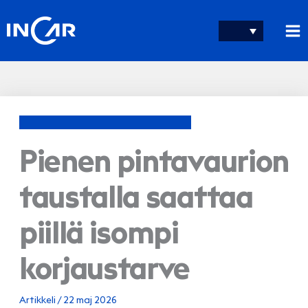
Hoppa
till
innehåll
Pienen pintavaurion
taustalla saattaa
piillä isompi
korjaustarve
Artikkeli
/
22 maj 2026