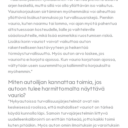
arjen keskellä, mutta sillä voi olla yllättävän iso vaikutus.
Vauriokorjauksen siirtäminen myöhemmäksi voi aiheuttaa
yllättäviä lisäkustannuksia ja turvallisuusriskejä. Pienikin
vaurio, kuten naarmu tai lommo, voi ajan myötä pahentua
altistuessaan kosteudelle, lialle ja vaihteleville
sääolosuhteille, mikä lisää esimerkiksi ruostumisen riskiä.
Lisäksi korin vauriot voivat vaikuttaa auton
rakenteelliseen kestävyyteen ja heikentää
törmäysturvallisuutta. Myös auton arvo laskee, jos
vaurioita ei korjata ajoissa. Kun vaurio korjataan ajoissa,
vältytään usein suuremmilta ja kalliimmilta korjauksilta
myöhemmin.”
Miten autoilijan kannattaa toimia, jos
autoon tulee harmittomalta näyttävä
vaurio?
“Nykyautoissa turvallisuusjärjestelmät ovat niin
keskeisessä roolissa, että mahdolliset vauriot on tärkeä
käydä kunnolla läpi. Samoin turvajärjestelmiin liittyvä
uudelleenkalibrointi on erittäin tärkeää, jotta kaikki toimii
kuten pitääkin. Myös auton omiin ilmoituksiin ja varoituksiin