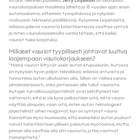
InCarin tekninen päällikkö
Jerry Linjamäki
on seurannut
vauriokorjauksen maailmaa läheltä jo 15 vuoden ajan: ensin
automaalarina, sittemmin työnjohdossa ja nykyään
roolissaan teknisenä päällikkönä. Kysyimme Linjamäeltä,
millaisia piileviä vaurioita kolaritilanteissa saattaa syntyä
ja miten vauriokorjaamoilla varmistetaan, että kaikki
vauriot tulee korjatuksi.
Millaiset vauriot tyypillisesti johtavat luultua
laajempaan vauriokorjaukseen?
”Nämä vauriot liittyvät usein auton etupuskuriin. Autossa
on nykyään hyvin paljon tekniikkaa; erilaisia antureita ja
tunnistimia auton ulkokuoren alla. Silloin on vaikea sanoa
silmämääräisesti, onko pintaosien alle tullut vaurioita.
Autojen turvallisuusjärjestelmät ovat kehittyneet niin
valtavasti, että ei ole kyse pelkästään siitä, miltä vaurio
näyttää ulospäin, vaan siitä, miten auton teknologiset
järjestelmät siihen reagoivat, kun on syntynyt vaurio.
Kannattaa myös huomioida, että esimerkiksi auton puskurit
voivat kolaritilanteen jälkeen palautua muotoonsa, mutta
pinnan alla saattaa olla silti vaurioita, jotka vaativat
toimenpiteitä.”