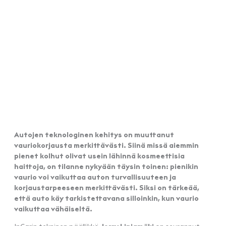
Autojen teknologinen kehitys on muuttanut
vauriokorjausta merkittävästi. Siinä missä aiemmin
pienet kolhut olivat usein lähinnä kosmeettisia
haittoja, on tilanne nykyään täysin toinen: pienikin
vaurio voi vaikuttaa auton turvallisuuteen ja
korjaustarpeeseen merkittävästi. Siksi on tärkeää,
että auto käy tarkistettavana silloinkin, kun vaurio
vaikuttaa vähäiseltä.