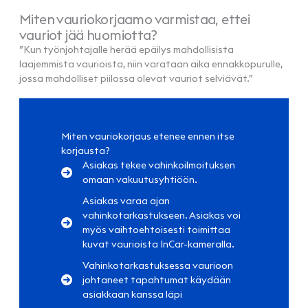
Miten vauriokorjaamo varmistaa, ettei
vauriot jää huomiotta?
”Kun työnjohtajalle herää epäilys mahdollisista
laajemmista vaurioista, niin varataan aika ennakkopurulle,
jossa mahdolliset piilossa olevat vauriot selviävät.”
Miten vauriokorjaus etenee ennen itse
korjausta?
Asiakas tekee vahinkoilmoituksen
omaan vakuutusyhtiöön.
Asiakas varaa ajan
vahinkotarkastukseen. Asiakas voi
myös vaihtoehtoisesti toimittaa
kuvat vaurioista InCar-kameralla.
Vahinkotarkastuksessa vaurioon
johtaneet tapahtumat käydään
asiakkaan kanssa läpi