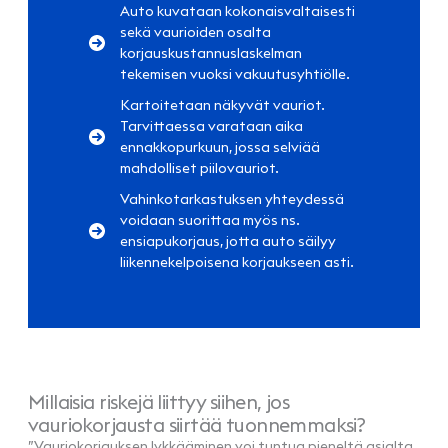
Auto kuvataan kokonaisvaltaisesti
sekä vaurioiden osalta
korjauskustannuslaskelman
tekemisen vuoksi vakuutusyhtiölle.
Kartoitetaan näkyvät vauriot.
Tarvittaessa varataan aika
ennakkopurkuun, jossa selviää
mahdolliset piilovauriot.
Vahinkotarkastuksen yhteydessä
voidaan suorittaa myös ns.
ensiapukorjaus, jotta auto säilyy
liikennekelpoisena korjaukseen asti.
Millaisia riskejä liittyy siihen, jos
vauriokorjausta siirtää tuonnemmaksi?
”Vauriokorjauksen lykkääminen voi tuntua pieneltä asialta