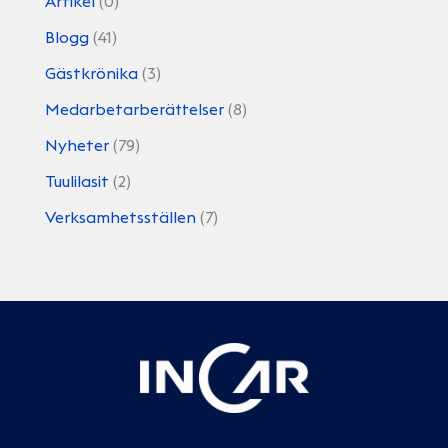
Artikel
(0)
Blogg
(41)
Gästkrönika
(3)
Medarbetarberättelser
(8)
Nyheter
(79)
Tuulilasit
(2)
Verksamhetsställen
(7)