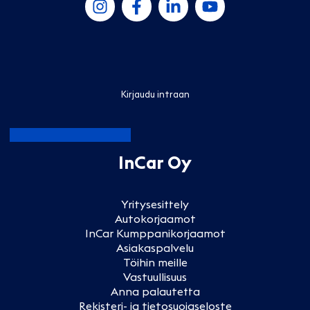
Kirjaudu intraan
InCar Oy
Yritysesittely
Autokorjaamot
InCar Kumppanikorjaamot
Asiakaspalvelu
Töihin meille
Vastuullisuus
Anna palautetta
Rekisteri- ja tietosuojaseloste