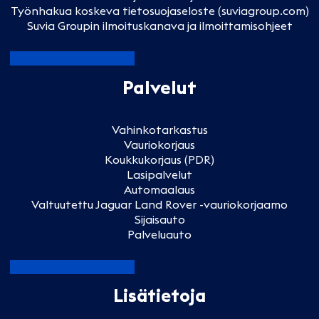
Työnhakua koskeva tietosuojaseloste (suviagroup.com)
Suvia Groupin ilmoituskanava ja ilmoittamisohjeet
Palvelut
Vahinkotarkastus
Vauriokorjaus
Koukkukorjaus (PDR)
Lasipalvelut
Automaalaus
Valtuutettu Jaguar Land Rover -vauriokorjaamo
Sijaisauto
Palveluauto
Lisätietoja