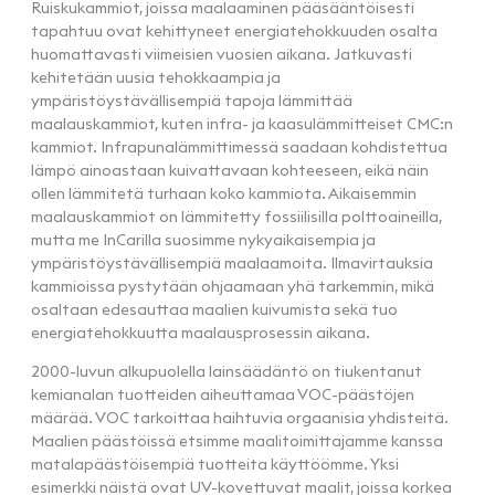
Ruiskukammiot, joissa maalaaminen pääsääntöisesti
tapahtuu ovat kehittyneet energiatehokkuuden osalta
huomattavasti viimeisien vuosien aikana. Jatkuvasti
kehitetään uusia tehokkaampia ja
ympäristöystävällisempiä tapoja lämmittää
maalauskammiot, kuten infra- ja kaasulämmitteiset CMC:n
kammiot. Infrapunalämmittimessä saadaan kohdistettua
lämpö ainoastaan kuivattavaan kohteeseen, eikä näin
ollen lämmitetä turhaan koko kammiota. Aikaisemmin
maalauskammiot on lämmitetty fossiilisilla polttoaineilla,
mutta me InCarilla suosimme nykyaikaisempia ja
ympäristöystävällisempiä maalaamoita. Ilmavirtauksia
kammioissa pystytään ohjaamaan yhä tarkemmin, mikä
osaltaan edesauttaa maalien kuivumista sekä tuo
energiatehokkuutta maalausprosessin aikana.
2000-luvun alkupuolella lainsäädäntö on tiukentanut
kemianalan tuotteiden aiheuttamaa VOC-päästöjen
määrää. VOC tarkoittaa haihtuvia orgaanisia yhdisteitä.
Maalien päästöissä etsimme maalitoimittajamme kanssa
matalapäästöisempiä tuotteita käyttöömme. Yksi
esimerkki näistä ovat UV-kovettuvat maalit, joissa korkea