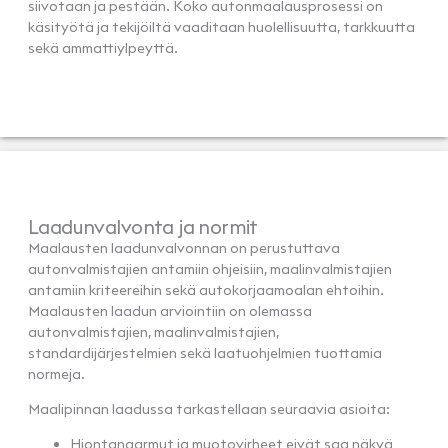
siivotaan ja pestään. Koko autonmaalausprosessi on
käsityötä ja tekijöiltä vaaditaan huolellisuutta, tarkkuutta
sekä ammattiylpeyttä.
Laadunvalvonta ja normit
Maalausten laadunvalvonnan on perustuttava
autonvalmistajien antamiin ohjeisiin, maalinvalmistajien
antamiin kriteereihin sekä autokorjaamoalan ehtoihin.
Maalausten laadun arviointiin on olemassa
autonvalmistajien, maalinvalmistajien,
standardijärjestelmien sekä laatuohjelmien tuottamia
normeja.
Maalipinnan laadussa tarkastellaan seuraavia asioita:
Hiontanaarmut ja muotovirheet eivät saa näkyä