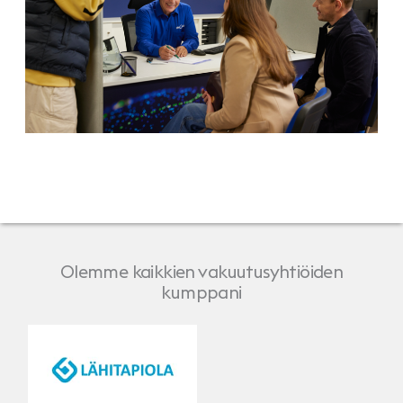
Olemme kaikkien vakuutusyhtiöiden
kumppani
LähiTapiola
Pohjola