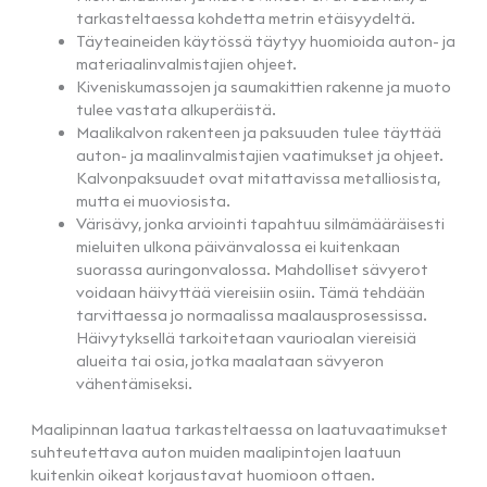
tarkasteltaessa kohdetta metrin etäisyydeltä.
Täyteaineiden käytössä täytyy huomioida auton- ja
materiaalinvalmistajien ohjeet.
Kiveniskumassojen ja saumakittien rakenne ja muoto
tulee vastata alkuperäistä.
Maalikalvon rakenteen ja paksuuden tulee täyttää
auton- ja maalinvalmistajien vaatimukset ja ohjeet.
Kalvonpaksuudet ovat mitattavissa metalliosista,
mutta ei muoviosista.
Värisävy, jonka arviointi tapahtuu silmämääräisesti
mieluiten ulkona päivänvalossa ei kuitenkaan
suorassa auringonvalossa. Mahdolliset sävyerot
voidaan häivyttää viereisiin osiin. Tämä tehdään
tarvittaessa jo normaalissa maalausprosessissa.
Häivytyksellä tarkoitetaan vaurioalan viereisiä
alueita tai osia, jotka maalataan sävyeron
vähentämiseksi.
Maalipinnan laatua tarkasteltaessa on laatuvaatimukset
suhteutettava auton muiden maalipintojen laatuun
kuitenkin oikeat korjaustavat huomioon ottaen.