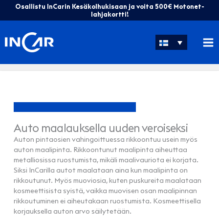
Siirry
Osallistu InCarin Kesäkolhukisaan ja voita 500€ Motonet-
sisältöön
lahjakortti!
Auto maalauksella uuden veroiseksi
Auton pintaosien vahingoittuessa rikkoontuu usein myös
auton maalipinta. Rikkoontunut maalipinta aiheuttaa
metalliosissa ruostumista, mikäli maalivauriota ei korjata.
Siksi InCarilla autot maalataan aina kun maalipinta on
rikkoutunut. Myös muoviosia, kuten puskureita maalataan
kosmeettisista syistä, vaikka muovisen osan maalipinnan
rikkoutuminen ei aiheutakaan ruostumista. Kosmeettisella
korjauksella auton arvo säilytetään.