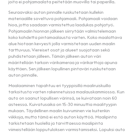
joita ei pohjamaalata peitetään muovilla tai paperilla.
Seuraavaksi auton pinnalle ruiskutetaan kullekin
materiaalille soveltuva pohjamaali. Pohjamaali voidaan
hioa, jotta saadaan varmistettua laadukas pohjatyö.
Pohjamaalin hionnan jälkeen siirrytään valmistelemaan
koko kohdetta pintamaalausta varten. Koko maalattava
alue hiotaan kevyesti jolla varmistetaan uuden maalin
tarttuvuus. Viereiset osat ja alueet suojataan sekä
puhdistetaan jälleen. Tämän jälkeen auton väri
määritellään tarkoin värikameraa ja värikarttoja apuna
käyttäen. Sen jälkeen lopullinen pintaväri ruiskutetaan
auton pinnalle.
Maalaaminen tapahtuu eri tyyppisillä maaliruiskuilla
tarkoitusta varten rakennetuissa maalauskammiossa. Kun
auto on saanut lopullisen värinsä, se kuivataan noin 60
asteessa. Kuivatusaika on 15-30 minuuttia maalityypin
mukaan. Täydellinen maalin kuivuminen vie kuitenkin
viikkoja, mutta tämä ei estä auton käyttöä. Maalipinta
tarkistetaan huolella ja tarvittaessa maalipinta
viimeistellään lopputuloksen varmistamiseksi. Lopuksi auto