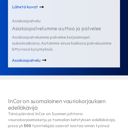
Lähetä kuvat
Asiakaspalvelu
Asiakaspalvelumme auttaa ja palvelee
Asiakaspalvelumme palvelee korjaamojen
aukioloaikoina. Autamme sinua kaikissa palveluumme
liittyvissä kysymyksiä.
Asiakaspalvelu
InCar on suomalainen vauriokorjauksen
edelläkävijä
Tänä päivänä InCar on Suomen johtava
vauriokorjaamoketju ja toimialan kehityksen edelläkävijä,
jossa yli
500
työntekijää saavat loistaa oman työnsä