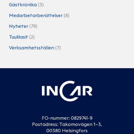
Gästkrönika
(3)
Medarbetarberättelser
(8)
Nyheter
(79)
Tuulilasit
(2)
Verksamhetsställen
(7)
FO-nummer: 0829741-9
Postadress: Takomovägen 1–3,
00380 Helsingfors