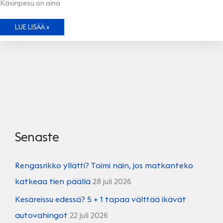
Käsinpesu on aina
ÄLÄ
LUE LISÄÄ »
LYKKÄÄ
AUTON
PESUA
–
PESE
TAI
PESETÄ!
Senaste
Rengasrikko yllätti? Toimi näin, jos matkanteko
katkeaa tien päällä
28 juli 2026
Kesäreissu edessä? 5 + 1 tapaa välttää ikävät
autovahingot
22 juli 2026