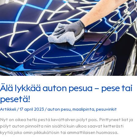
Älä lykkää auton pesua – pese tai
pesetä!
Artikkeli
/
17 april 2023
/
auton pesu
,
maalipinta
,
pesuvinkit
Nyt on oikea hetki pestä kevättalven pölyt pois. Pinttyneet liat ja
pölyt auton pinnoilta niin sisältä kuin ulkoa saavat ketterästi
kyytiä joko omin pikkukätösin tai ammattilaisen huomassa.