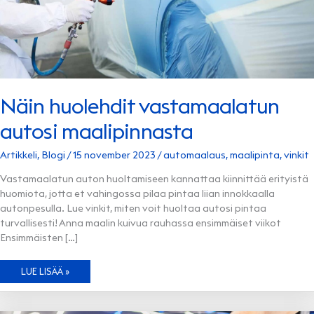
Näin huolehdit vastamaalatun
autosi maalipinnasta
Artikkeli
,
Blogi
/
15 november 2023
/
automaalaus
,
maalipinta
,
vinkit
Vastamaalatun auton huoltamiseen kannattaa kiinnittää erityistä
huomiota, jotta et vahingossa pilaa pintaa liian innokkaalla
autonpesulla. Lue vinkit, miten voit huoltaa autosi pintaa
turvallisesti! Anna maalin kuivua rauhassa ensimmäiset viikot
Ensimmäisten […]
NÄIN
LUE LISÄÄ »
HUOLEHDIT
VASTAMAALATUN
AUTOSI
MAALIPINNASTA