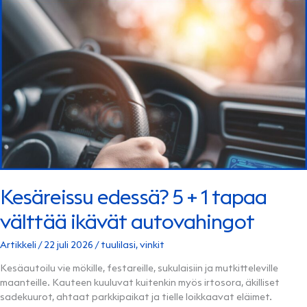
MATKANTEKO
KATKEAA
TIEN
PÄÄLLÄ
Kesäreissu edessä? 5 + 1 tapaa
välttää ikävät autovahingot
Artikkeli
/
22 juli 2026
/
tuulilasi
,
vinkit
Kesäautoilu vie mökille, festareille, sukulaisiin ja mutkitteleville
maanteille. Kauteen kuuluvat kuitenkin myös irtosora, äkilliset
sadekuurot, ahtaat parkkipaikat ja tielle loikkaavat eläimet.