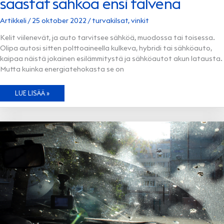
säästät sähköä ensi talvena
Artikkeli
/
25 oktober 2022
/
turvakilsat
,
vinkit
Kelit viilenevät, ja auto tarvitsee sähköä, muodossa tai toisessa.
Olipa autosi sitten polttoaineella kulkeva, hybridi tai sähköauto,
kaipaa näistä jokainen esilämmitystä ja sähköautot akun latausta.
Mutta kuinka energiatehokasta se on
ENERGIATEHOKASTA
LUE LISÄÄ »
AUTOILUA
–
NÄIN
SÄÄSTÄT
SÄHKÖÄ
ENSI
TALVENA