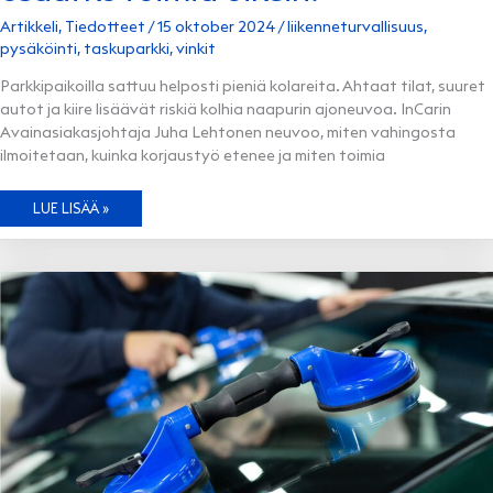
Artikkeli
,
Tiedotteet
/
15 oktober 2024
/
liikenneturvallisuus
,
pysäköinti
,
taskuparkki
,
vinkit
Parkkipaikoilla sattuu helposti pieniä kolareita. Ahtaat tilat, suuret
autot ja kiire lisäävät riskiä kolhia naapurin ajoneuvoa. InCarin
Avainasiakasjohtaja Juha Lehtonen neuvoo, miten vahingosta
ilmoitetaan, kuinka korjaustyö etenee ja miten toimia
JOS
LUE LISÄÄ »
KOLAROIT
PARKKIPAIKALLA,
OSAATKO
TOIMIA
OIKEIN?