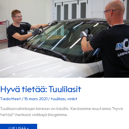
Hyvä tietää: Tuulilasit
Tiedotteet
/
15 mars 2021
/
tuulilasi
,
vinkit
Tuulilasivahinkojen kiireisin on käsillä. Keräsimme muutamia ”hyvä
tietää”-henkisiä vinkkejä blogiimme.
HYVÄ
LUE LISÄÄ »