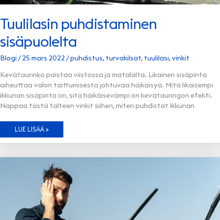
Tuulilasin puhdistaminen
sisäpuolelta
Blogi
/
25 mars 2022
/
puhdistus
,
turvakilsat
,
tuulilasi
,
vinkit
Kevätaurinko paistaa viistossa ja matalalta. Likainen sisäpinta
aiheuttaa valon taittumisesta johtuvaa häikäisyä. Mitä likaisempi
ikkunan sisäpinta on, sitä häikäisevämpi on kevätauringon efekti.
Nappaa tästä talteen vinkit siihen, miten puhdistat ikkunan
TUULILASIN
LUE LISÄÄ »
PUHDISTAMINEN
SISÄPUOLELTA