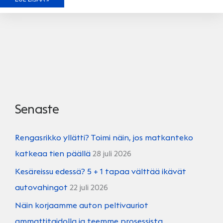
TIETÄÄ:
TUULILASIT
Senaste
Rengasrikko yllätti? Toimi näin, jos matkanteko
katkeaa tien päällä
28 juli 2026
Kesäreissu edessä? 5 + 1 tapaa välttää ikävät
autovahingot
22 juli 2026
Näin korjaamme auton peltivauriot
ammattitaidolla ja teemme prosessista