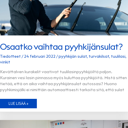
Osaatko vaihtaa pyyhkijänsulat?
Tiedotteet
/
24 februari 2022
/
pyyhkijän sulat
,
turvakilsat
,
tuulilasi
,
vinkit
Kevättalven kurakelit vaativat tuulilasinpyyhkijöiltä paljon.
Kurainen vesi lasin pinnassa myös kuluttaa pyyhkijöitä. Mistä sitten
tietää, että on aika vaihtaa pyyhkijänsulat autossasi? Huono
pyyhkimisjälki ei nimittäin automaattisesti tarkoita sitä, että sulat
OSAATKO
LUE LISÄÄ »
VAIHTAA
PYYHKIJÄNSULAT?