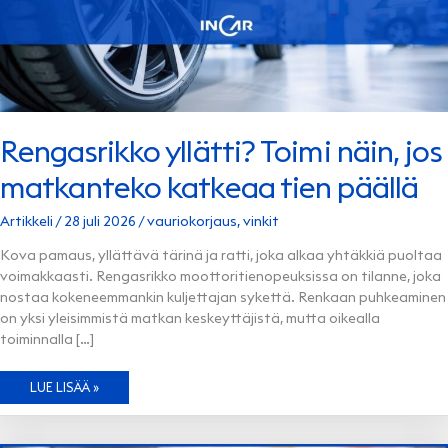
Rengasrikko yllätti? Toimi näin, jos
matkanteko katkeaa tien päällä
Artikkeli
/
28 juli 2026
/
vauriokorjaus
,
vinkit
Kova pamaus, yllättävä tärinä ja ratti, joka alkaa yhtäkkiä puoltaa
voimakkaasti. Rengasrikko moottoritienopeuksissa on tilanne, joka
nostaa kokeneemmankin kuljettajan sykettä. Renkaan puhkeaminen
on yksi yleisimmistä matkan keskeyttäjistä, mutta oikealla
toiminnalla […]
RENGASRIKKO
LUE LISÄÄ »
YLLÄTTI?
TOIMI
NÄIN,
JOS