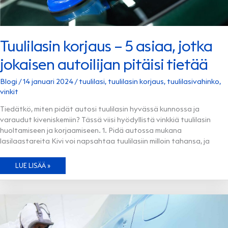
Tuulilasin korjaus – 5 asiaa, jotka
jokaisen autoilijan pitäisi tietää
Blogi
/
14 januari 2024
/
tuulilasi
,
tuulilasin korjaus
,
tuulilasivahinko
,
vinkit
Tiedätkö, miten pidät autosi tuulilasin hyvässä kunnossa ja
varaudut kiveniskemiin? Tässä viisi hyödyllistä vinkkiä tuulilasin
huoltamiseen ja korjaamiseen. 1. Pidä autossa mukana
lasilaastareita Kivi voi napsahtaa tuulilasiin milloin tahansa, ja
TUULILASIN
LUE LISÄÄ »
KORJAUS
–
5
ASIAA,
JOTKA
JOKAISEN
AUTOILIJAN
PITÄISI
TIETÄÄ