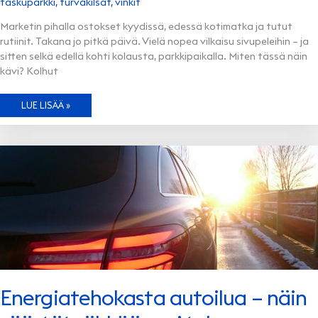
taskuparkki
,
turvakilsat
,
vinkit
Marketin pihalla ostokset kyydissä, edessä kotimatka ja tutut
rutiinit. Takana jo pitkä päivä. Vielä nopea vilkaisu sivupeleihin – ja
sitten selkä edellä kohti kolausta, parkkipaikalla. Miten tässä näin
kävi? Kolhut
HYVÄLLÄ
LUE LISÄÄ »
NÄKYVYYDELLÄ
VÄLTÄT
KOLHUJA
PYSÄKÖINTITILANTEISSA
Energiatehokasta autoilua – näin