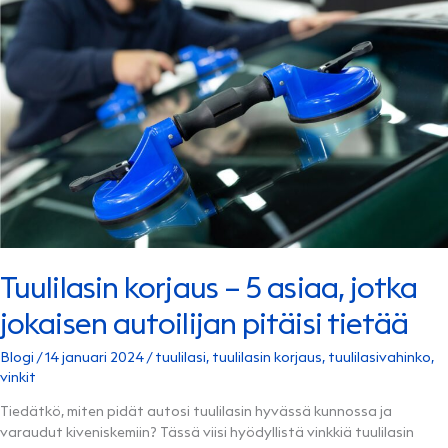
TAPAA
VÄLTTÄÄ
IKÄVÄT
AUTOVAHINGOT
Tuulilasin korjaus – 5 asiaa, jotka
jokaisen autoilijan pitäisi tietää
Blogi
/
14 januari 2024
/
tuulilasi
,
tuulilasin korjaus
,
tuulilasivahinko
,
vinkit
Tiedätkö, miten pidät autosi tuulilasin hyvässä kunnossa ja
varaudut kiveniskemiin? Tässä viisi hyödyllistä vinkkiä tuulilasin