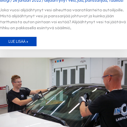
Blogi
/
26 januari 2022
/
alijäähtynyt vesi
,
jää
,
panssarijää
,
tuulilasi
Joka vuosi alijäähtynyt vesi aiheuttaa vaaratilanteita autoilijoille.
Mistä alijäähtynyt vesi ja panssarijää johtuvat ja kuinka jään
tarttumista auton pintaan voi estää? Alijäähtynyt vesi tai jäätävä
tihku on pakkasella esiintyvä sääilmiö,
NÄIN
LUE LISÄÄ »
VÄLTÄT
PANSSARIJÄÄN
AUTON
LASISSA