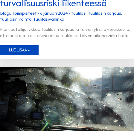
turvallisuusriski liikenteessä
Blogi
,
Toimipisteet
/
8 januari 2024
/
tuulilasi
,
tuulilasin korjaus
,
tuulilasin vaihto
,
tuulilasivahinko
Moni autoilija lykkää tuulilasin korjausta talven yli sillä verukkeella,
että nastoja tai irtokiviä osuu tuulilasiin talven aikana vielä lisää.
KULUNUT
LUE LISÄÄ »
TAI
RIKKONAINEN
TUULILASI
ON
TURVALLISUUSRISKI
LIIKENTEESSÄ