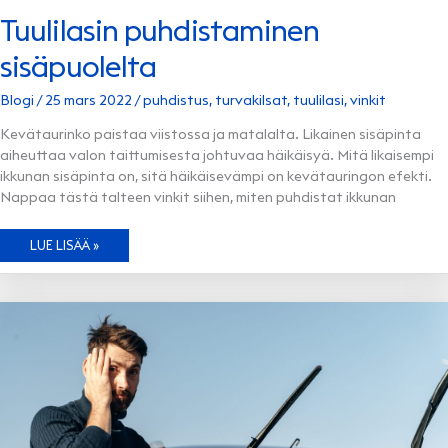
Tuulilasin puhdistaminen
sisäpuolelta
Blogi
/
25 mars 2022
/
puhdistus
,
turvakilsat
,
tuulilasi
,
vinkit
Kevätaurinko paistaa viistossa ja matalalta. Likainen sisäpinta
aiheuttaa valon taittumisesta johtuvaa häikäisyä. Mitä likaisempi
ikkunan sisäpinta on, sitä häikäisevämpi on kevätauringon efekti.
Nappaa tästä talteen vinkit siihen, miten puhdistat ikkunan
TUULILASIN
LUE LISÄÄ »
PUHDISTAMINEN
SISÄPUOLELTA