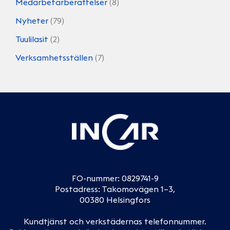
Medarbetarberättelser
(8)
Nyheter
(79)
Tuulilasit
(2)
Verksamhetsställen
(7)
FO-nummer: 0829741-9
Postadress: Takomovägen 1–3,
00380 Helsingfors
Kundtjänst och verkstädernas telefonnummer
.