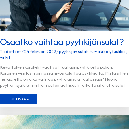
Osaatko vaihtaa pyyhkijänsulat?
Tiedotteet
/
24 februari 2022
/
pyyhkijän sulat
,
turvakilsat
,
tuulilasi
,
vinkit
Kevättalven kurakelit vaativat tuulilasinpyyhkijöiltä paljon.
Kurainen vesi lasin pinnassa myös kuluttaa pyyhkijöitä. Mistä sitten
tietää, että on aika vaihtaa pyyhkijänsulat autossasi? Huono
pyyhkimisjälki ei nimittäin automaattisesti tarkoita sitä, että sulat
OSAATKO
LUE LISÄÄ »
VAIHTAA
PYYHKIJÄNSULAT?