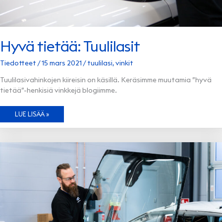
Hyvä tietää: Tuulilasit
Tiedotteet
/
15 mars 2021
/
tuulilasi
,
vinkit
Tuulilasivahinkojen kiireisin on käsillä. Keräsimme muutamia ”hyvä
tietää”-henkisiä vinkkejä blogiimme.
HYVÄ
LUE LISÄÄ »
TIETÄÄ:
TUULILASIT