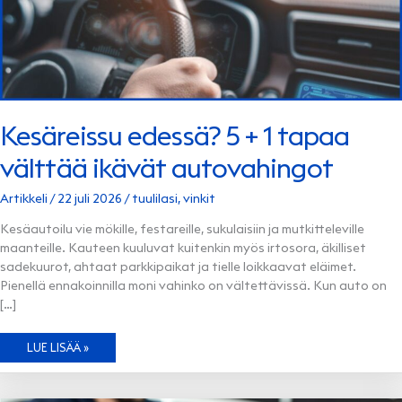
Kesäreissu edessä? 5 + 1 tapaa
välttää ikävät autovahingot
Artikkeli
/
22 juli 2026
/
tuulilasi
,
vinkit
Kesäautoilu vie mökille, festareille, sukulaisiin ja mutkitteleville
maanteille. Kauteen kuuluvat kuitenkin myös irtosora, äkilliset
sadekuurot, ahtaat parkkipaikat ja tielle loikkaavat eläimet.
Pienellä ennakoinnilla moni vahinko on vältettävissä. Kun auto on
[…]
KESÄREISSU
LUE LISÄÄ »
EDESSÄ?
5
+
1