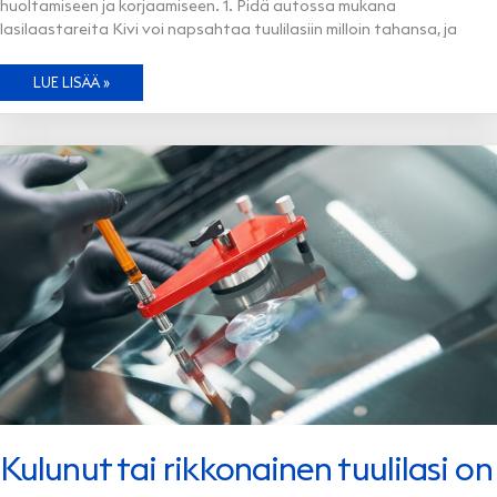
huoltamiseen ja korjaamiseen. 1. Pidä autossa mukana
lasilaastareita Kivi voi napsahtaa tuulilasiin milloin tahansa, ja
TUULILASIN
LUE LISÄÄ »
KORJAUS
–
5
ASIAA,
JOTKA
JOKAISEN
AUTOILIJAN
PITÄISI
TIETÄÄ
Kulunut tai rikkonainen tuulilasi on