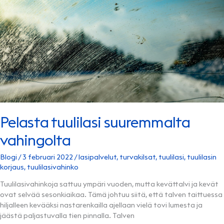
Pelasta tuulilasi suuremmalta
vahingolta
Blogi
/
3 februari 2022
/
lasipalvelut
,
turvakilsat
,
tuulilasi
,
tuulilasin
korjaus
,
tuulilasivahinko
Tuulilasivahinkoja sattuu ympäri vuoden, mutta kevättalvi ja kevät
ovat selvää sesonkiaikaa. Tämä johtuu siitä, että talven taittuessa
hiljalleen kevääksi nastarenkailla ajellaan vielä tovi lumesta ja
jäästä paljastuvalla tien pinnalla. Talven