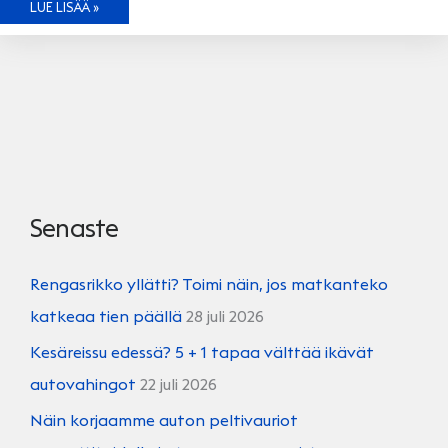
TIEDÄTKÖ
LUE LISÄÄ »
MITÄ
KAIKKEA
AUTOSI
TUULILASI
HALLINNOI?
Senaste
Rengasrikko yllätti? Toimi näin, jos matkanteko
katkeaa tien päällä
28 juli 2026
Kesäreissu edessä? 5 + 1 tapaa välttää ikävät
autovahingot
22 juli 2026
Näin korjaamme auton peltivauriot