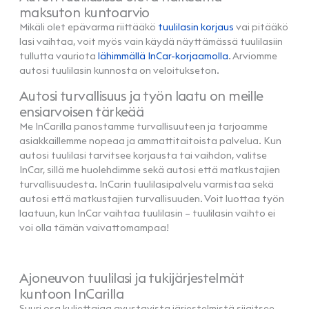
maksuton kuntoarvio
Mikäli olet epävarma riittääkö
tuulilasin korjaus
vai pitääkö
lasi vaihtaa, voit myös vain käydä näyttämässä tuulilasiin
tullutta vauriota
lähimmällä InCar-korjaamolla
. Arviomme
autosi tuulilasin kunnosta on veloitukseton.
Autosi turvallisuus ja työn laatu on meille
ensiarvoisen tärkeää
Me InCarilla panostamme turvallisuuteen ja tarjoamme
asiakkaillemme nopeaa ja ammattitaitoista palvelua. Kun
autosi tuulilasi tarvitsee korjausta tai vaihdon, valitse
InCar, sillä me huolehdimme sekä autosi että matkustajien
turvallisuudesta. InCarin tuulilasipalvelu varmistaa sekä
autosi että matkustajien turvallisuuden. Voit luottaa työn
laatuun, kun InCar vaihtaa tuulilasin – tuulilasin vaihto ei
voi olla tämän vaivattomampaa!
Ajoneuvon tuulilasi ja tukijärjestelmät
kuntoon InCarilla
Suuri osa kuljettajaa avustavista järjestelmistä sijaitsee