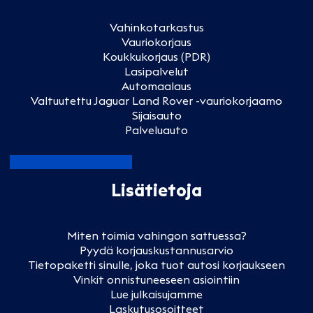
Vahinkotarkastus
Vauriokorjaus
Koukkukorjaus (PDR)
Lasipalvelut
Automaalaus
Valtuutettu Jaguar Land Rover -vauriokorjaamo
Sijaisauto
Palveluauto
Lisätietoja
Miten toimia vahingon sattuessa?
Pyydä korjauskustannusarvio
Tietopaketti sinulle, joka tuot autosi korjaukseen
Vinkit onnistuneeseen asiointiin
Lue julkaisujamme
Laskutusosoitteet