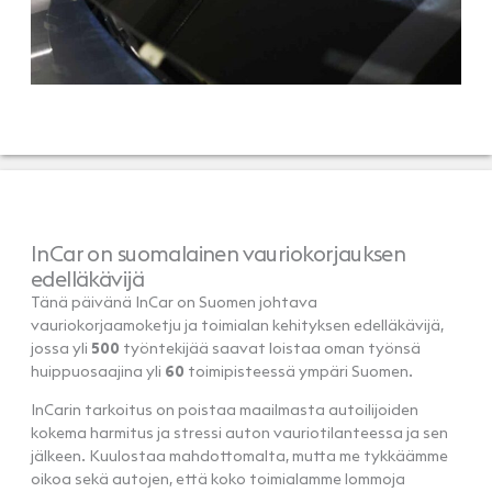
InCar on suomalainen vauriokorjauksen
edelläkävijä
Tänä päivänä InCar on Suomen johtava
vauriokorjaamoketju ja toimialan kehityksen edelläkävijä,
jossa yli
500
työntekijää saavat loistaa oman työnsä
huippuosaajina yli
60
toimipisteessä ympäri Suomen.
InCarin tarkoitus on poistaa maailmasta autoilijoiden
kokema harmitus ja stressi auton vauriotilanteessa ja sen
jälkeen. Kuulostaa mahdottomalta, mutta me tykkäämme
oikoa sekä autojen, että koko toimialamme lommoja