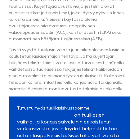
tuulilasissa. Kuljettajaa avustavia järjestelmiä ovat
erilaiset tutkat ja tunnistimet, joita löytyy nykyisin lähes
kaikista autoista. Yleisesti käytössä olevia
avustinjärjestelmiä ovat mm. adaptiivinen
vakionopeudensäädin (ACC), kaista-avustin (LKA) sekä
automaattinen hätäjarrutusjärjestelmä (AEB).
Tästä syystä tuulilasin vaihto juuri oikeanlaiseen lasiin on
koulutetun lasiasentajan tehtävä. Jotta kuljettajan
tukijärjestelmät toimisivat oikein ja turvallisesti, InCarilla
vaihdetuissa tuulilaseissa tukijärjestelmät kalibroidaan
aina autovalmistajan määritysten mukaisesti. Kalibrointi
tehdään kalibrointilaitteistoilla korjaamolla tai ajamalla
maantiellä ennen auton luovutusta takaisin asiakkaalle.
Tutustu myös tuulilasisivustoomme!
Tuulilasipalvelu.incar.fi
on tuulilasien
vaihto- ja korjauspalveluihin erikoistunut
verkkosivusto, josta löydät helposti tietoa
auton lasipalveluista. Sivustolla voit varata