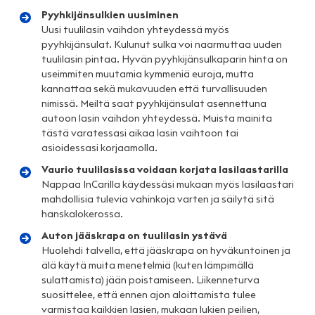
Pyyhkijänsulkien uusiminen
Uusi tuulilasin vaihdon yhteydessä myös
pyyhkijänsulat. Kulunut sulka voi naarmuttaa uuden
tuulilasin pintaa. Hyvän pyyhkijänsulkaparin hinta on
useimmiten muutamia kymmeniä euroja, mutta
kannattaa sekä mukavuuden että turvallisuuden
nimissä. Meiltä saat pyyhkijänsulat asennettuna
autoon lasin vaihdon yhteydessä. Muista mainita
tästä varatessasi aikaa lasin vaihtoon tai
asioidessasi korjaamolla.
Vaurio tuulilasissa voidaan korjata lasilaastarilla
Nappaa InCarilla käydessäsi mukaan myös lasilaastari
mahdollisia tulevia vahinkoja varten ja säilytä sitä
hanskalokerossa.
Auton jääskrapa on tuulilasin ystävä
Huolehdi talvella, että jääskrapa on hyväkuntoinen ja
älä käytä muita menetelmiä (kuten lämpimällä
sulattamista) jään poistamiseen. Liikenneturva
suosittelee, että ennen ajon aloittamista tulee
varmistaa kaikkien lasien, mukaan lukien peilien,