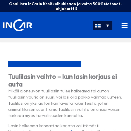
Siirry
Osallistu InCarin Kesäkolhukisaan ja voita 500€ Motonet-
sisältöön
lahjakortti!
Tuulilasin vaihto – kun lasin korjaus ei
auta
Mikäli ajoneuvon tuulilasiin tulee halkeama tai auton
tuulilasin vaurio on suuri, voi lasi olla pakko vaihtaa uuteen.
Tuulilasi on yksi auton kantavista rakenteista, joten
ammattilaisen suorittama tuulilasin vaihto on ensiarvoisen
tärkeää myös turvallisuuden kannalta.
Lasin halkeama kannattaa korjata välittömästi.