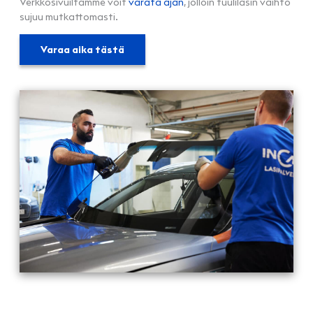
Verkkosivuiltamme voit
varata ajan
, jolloin tuulilasin vaihto
sujuu mutkattomasti.
Varaa aika tästä