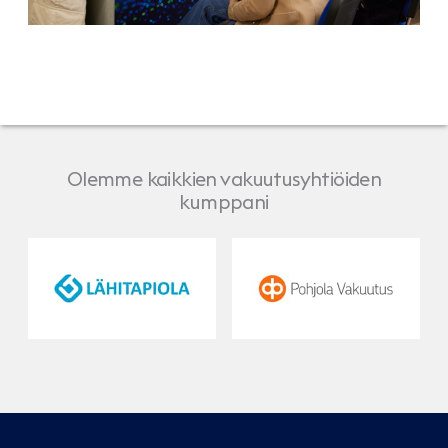
Olemme kaikkien vakuutusyhtiöiden
kumppani
LähiTapiola
Pohjola