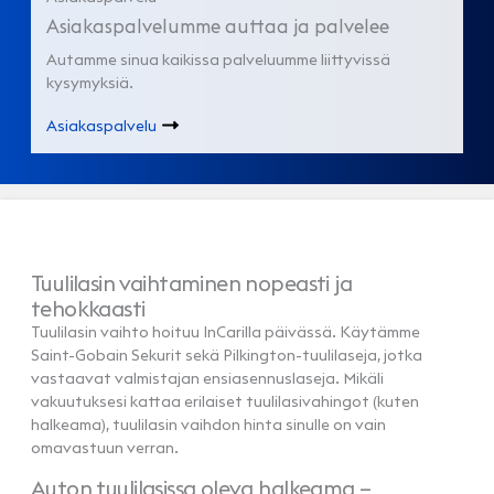
Asiakaspalvelumme auttaa ja palvelee
Autamme sinua kaikissa palveluumme liittyvissä
kysymyksiä.
Asiakaspalvelu
Tuulilasin vaihtaminen nopeasti ja
tehokkaasti
Tuulilasin vaihto hoituu InCarilla päivässä. Käytämme
Saint-Gobain Sekurit sekä Pilkington-tuulilaseja, jotka
vastaavat valmistajan ensiasennuslaseja. Mikäli
vakuutuksesi kattaa erilaiset tuulilasivahingot (kuten
halkeama), tuulilasin vaihdon hinta sinulle on vain
omavastuun verran.
Auton tuulilasissa oleva halkeama –