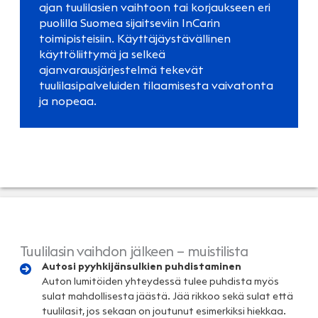
ajan tuulilasien vaihtoon tai korjaukseen eri
puolilla Suomea sijaitseviin InCarin
toimipisteisiin. Käyttäjäystävällinen
käyttöliittymä ja selkeä
ajanvarausjärjestelmä tekevät
tuulilasipalveluiden tilaamisesta vaivatonta
ja nopeaa.
Tuulilasin vaihdon jälkeen – muistilista
Autosi pyyhkijänsulkien puhdistaminen
Auton lumitöiden yhteydessä tulee puhdista myös
sulat mahdollisesta jäästä. Jää rikkoo sekä sulat että
tuulilasit, jos sekaan on joutunut esimerkiksi hiekkaa.