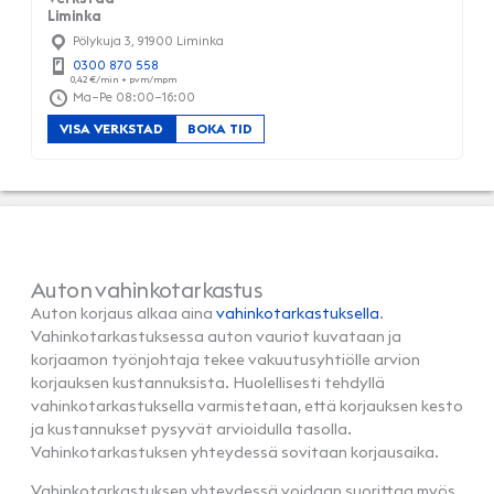
Liminka
Pölykuja 3, 91900 Liminka
0300 870 558
Ma–Pe 08:00–16:00
VISA VERKSTAD
BOKA TID
Auton vahinkotarkastus
Auton korjaus alkaa aina
vahinkotarkastuksella
.
Vahinkotarkastuksessa auton vauriot kuvataan ja
korjaamon työnjohtaja tekee vakuutusyhtiölle arvion
korjauksen kustannuksista. Huolellisesti tehdyllä
vahinkotarkastuksella varmistetaan, että korjauksen kesto
ja kustannukset pysyvät arvioidulla tasolla.
Vahinkotarkastuksen yhteydessä sovitaan korjausaika.
Vahinkotarkastuksen yhteydessä voidaan suorittaa myös