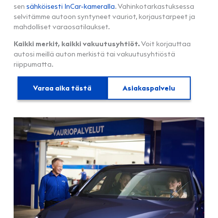
sen
sähköisesti InCar-kameralla
. Vahinkotarkastuksessa
selvitämme autoon syntyneet vauriot, korjaustarpeet ja
mahdolliset varaosatilaukset.
Kaikki merkit, kaikki vakuutusyhtiöt.
Voit korjauttaa
autosi meillä auton merkistä tai vakuutusyhtiöstä
riippumatta.
Varaa aika tästä
Asiakaspalvelu