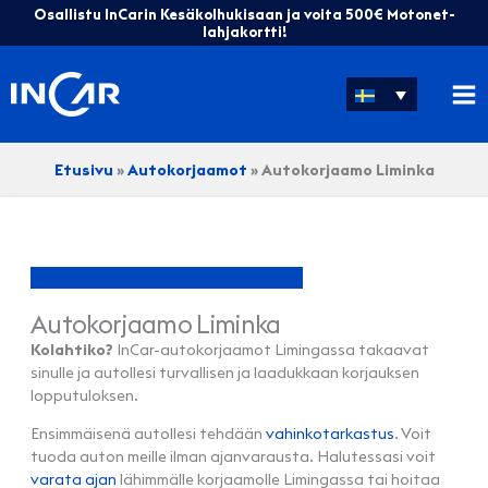
Hoppa
Osallistu InCarin Kesäkolhukisaan ja voita 500€ Motonet-
till
lahjakortti!
innehåll
Etusivu
»
Autokorjaamot
»
Autokorjaamo Liminka
Autokorjaamo Liminka
Kolahtiko?
InCar-autokorjaamot Limingassa takaavat
sinulle ja autollesi turvallisen ja laadukkaan korjauksen
lopputuloksen.
Ensimmäisenä autollesi tehdään
vahinkotarkastus
. Voit
tuoda auton meille ilman ajanvarausta. Halutessasi voit
varata ajan
lähimmälle korjaamolle Limingassa tai hoitaa