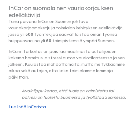
InCar on suomalainen vauriokorjauksen
edelläkävijä
Tänä päivänä InCar on Suomen johtava
vauriokorjaamoketju ja toimialan kehityksen edelläkävijä,
jossa yli
500
työntekijää saavat loistaa oman työnsä
huippuosaajina yli
60
toimipisteessä ympäri Suomen.
InCarin tarkoitus on poistaa maailmasta autoilijoiden
kokema harmitus ja stressi auton vauriotilanteessa ja sen
jälkeen. Kuulostaa mahdottomalta, mutta me tykkäämme
oikoa sekä autojen, että koko toimialamme lommoja
päivittäin.
Avainlippu kertoo, että tuote on valmistettu tai
palvelu on tuotettu Suomessa ja työllistää Suomessa.
Lue lisää InCarista