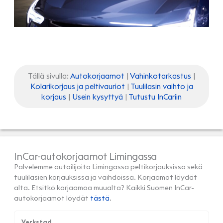
Tällä sivulla:
Autokorjaamot
|
Vahinkotarkastus
|
Kolarikorjaus ja peltivauriot
|
Tuulilasin vaihto ja
korjaus
|
Usein kysyttyä
|
Tutustu InCariin
InCar-autokorjaamot Limingassa
Palvelemme autoilijoita Limingassa peltikorjauksissa sekä
tuulilasien korjauksissa ja vaihdoissa. Korjaamot löydät
alta. Etsitkö korjaamoa muualta? Kaikki Suomen InCar-
autokorjaamot löydät
tästä
.
Verkstad