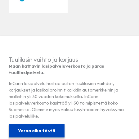
Tuulilasin vaihto ja korjaus
Maan kattavin lasipalveluverkosto ja paras
tuulilasipalvelu.
InCarin lasipalvelu hoitaa auton tuulilasien vaihdot,
korjaukset ja lasikalibroinnit kaikkiin automerkkeihin ja
malleihin yli 30 vuoden kokemuksella. InCarin
lasipalveluverkosto käsittää yli 60 toimipistettä koko
Suomessa. Olemme myös vakuutusyhtiöiden hyväksymä
lasipalveluliike.
Varaa aika tästä