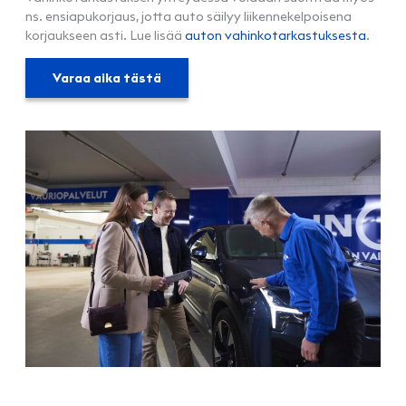
ns. ensiapukorjaus, jotta auto säilyy liikennekelpoisena
korjaukseen asti. Lue lisää
auton vahinkotarkastuksesta
.
Varaa aika tästä