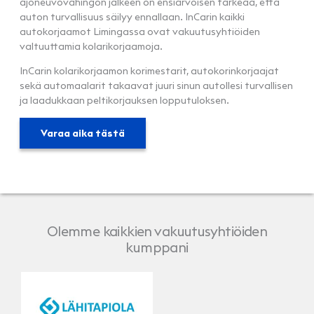
ajoneuvovahingon jälkeen on ensiarvoisen tärkeää, että
auton turvallisuus säilyy ennallaan. InCarin kaikki
autokorjaamot Limingassa ovat vakuutusyhtiöiden
valtuuttamia kolarikorjaamoja.
InCarin kolarikorjaamon korimestarit, autokorinkorjaajat
sekä automaalarit takaavat juuri sinun autollesi turvallisen
ja laadukkaan peltikorjauksen lopputuloksen.
Varaa aika tästä
Olemme kaikkien vakuutusyhtiöiden
kumppani
LähiTapiola
Pohjola