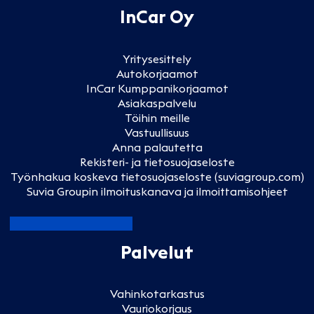
InCar Oy
Yritysesittely
Autokorjaamot
InCar Kumppanikorjaamot
Asiakaspalvelu
Töihin meille
Vastuullisuus
Anna palautetta
Rekisteri- ja tietosuojaseloste
Työnhakua koskeva tietosuojaseloste (suviagroup.com)
Suvia Groupin ilmoituskanava ja ilmoittamisohjeet
Palvelut
Vahinkotarkastus
Vauriokorjaus