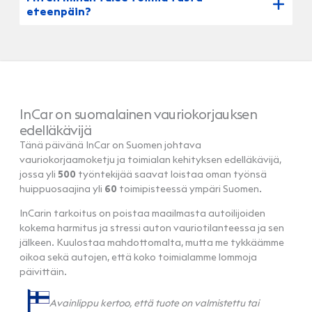
eteenpäin?
InCar on suomalainen vauriokorjauksen
edelläkävijä
Tänä päivänä InCar on Suomen johtava
vauriokorjaamoketju ja toimialan kehityksen edelläkävijä,
jossa yli
500
työntekijää saavat loistaa oman työnsä
huippuosaajina yli
60
toimipisteessä ympäri Suomen.
InCarin tarkoitus on poistaa maailmasta autoilijoiden
kokema harmitus ja stressi auton vauriotilanteessa ja sen
jälkeen. Kuulostaa mahdottomalta, mutta me tykkäämme
oikoa sekä autojen, että koko toimialamme lommoja
päivittäin.
Avainlippu kertoo, että tuote on valmistettu tai