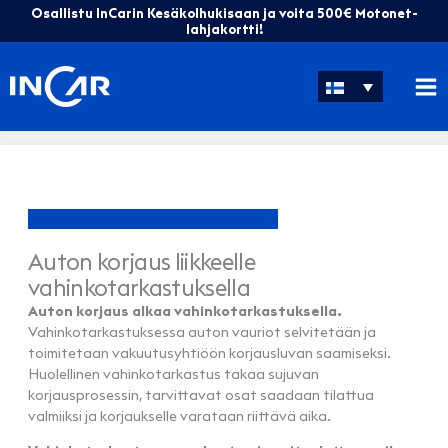
Siirry
Osallistu InCarin Kesäkolhukisaan ja voita 500€ Motonet-
sisältöön
lahjakortti!
Auton korjaus liikkeelle
vahinkotarkastuksella
Auton korjaus alkaa vahinkotarkastuksella.
Vahinkotarkastuksessa auton vauriot selvitetään ja
toimitetaan vakuutusyhtiöön korjausluvan saamiseksi.
Huolellinen vahinkotarkastus takaa sujuvan
korjausprosessin, tarvittavat osat saadaan tilattua
valmiiksi ja korjaukselle varataan riittävä aika.