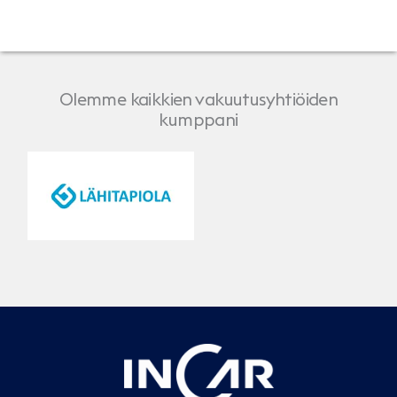
Olemme kaikkien vakuutusyhtiöiden
kumppani
LähiTapiola
Pohjola