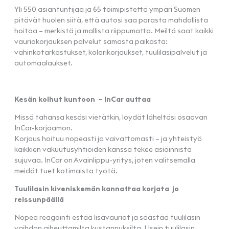
Yli 550 asiantuntijaa ja 65 toimipistettä ympäri Suomen
pitävät huolen siitä, että autosi saa parasta mahdollista
hoitoa – merkistä ja mallista riippumatta. Meiltä saat kaikki
vauriokorjauksen palvelut samasta paikasta:
vahinkotarkastukset, kolarikorjaukset, tuulilasipalvelut ja
automaalaukset.
Kesän kolhut kuntoon – InCar auttaa
Missä tahansa kesäsi vietätkin, löydät läheltäsi osaavan
InCar-korjaamon.
Korjaus hoituu nopeasti ja vaivattomasti – ja yhteistyö
kaikkien vakuutusyhtiöiden kanssa tekee asioinnista
sujuvaa. InCar on Avainlippu-yritys, joten valitsemalla
meidät tuet kotimaista työtä.
Tuulilasin kiveniskemän kannattaa korjata jo
reissunpäällä
Nopea reagointi estää lisävauriot ja säästää tuulilasin
vaihdon aiheuttamilta kustannuksilta. Usein tuulilasin