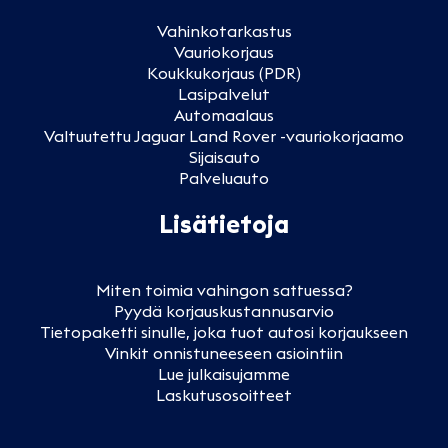
Vahinkotarkastus
Vauriokorjaus
Koukkukorjaus (PDR)
Lasipalvelut
Automaalaus
Valtuutettu Jaguar Land Rover -vauriokorjaamo
Sijaisauto
Palveluauto
Lisätietoja
Miten toimia vahingon sattuessa?
Pyydä korjauskustannusarvio
Tietopaketti sinulle, joka tuot autosi korjaukseen
Vinkit onnistuneeseen asiointiin
Lue julkaisujamme
Laskutusosoitteet