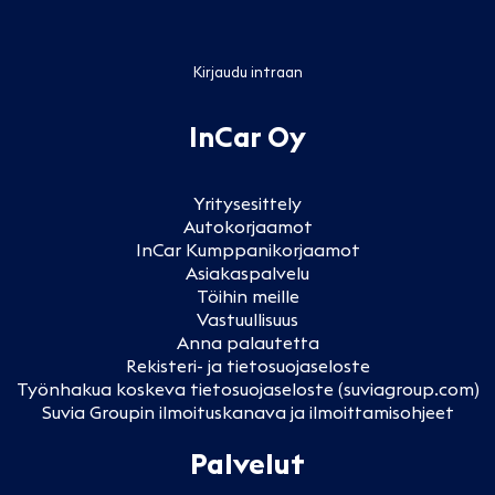
Kirjaudu intraan
InCar Oy
Yritysesittely
Autokorjaamot
InCar Kumppanikorjaamot
Asiakaspalvelu
Töihin meille
Vastuullisuus
Anna palautetta
Rekisteri- ja tietosuojaseloste
Työnhakua koskeva tietosuojaseloste (suviagroup.com)
Suvia Groupin ilmoituskanava ja ilmoittamisohjeet
Palvelut