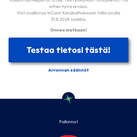
Kuulostaa helpolta? Ei ole. Yksityiskohdat ratkaisevat. Tai
sitten hyvä arvaus.
Voit osallistua InCarin Kesäkolhukisaan tällä sivulla
31.8.2026 saakka.
Onnea matkaan!
Testaa tietosi tästä!
Arvonnan säännöt
Palkinnot