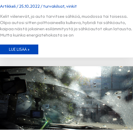
Artikkeli
/
25.10.2022
/
turvakilsat
,
vinkit
Kelit viilenevät, ja auto tarvitsee sähköä, muodossa tai toisessa.
Olipa autosi sitten polttoaineella kulkeva, hybridi tai sähköauto,
kaipaa näistä jokainen esilämmitystä ja sähköautot akun latausta.
Mutta kuinka energiatehokasta se on
ENERGIATEHOKASTA
LUE LISÄÄ »
AUTOILUA
–
NÄIN
SÄÄSTÄT
SÄHKÖÄ
ENSI
TALVENA