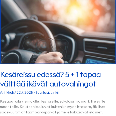
MATKANTEKO
KATKEAA
TIEN
PÄÄLLÄ
Kesäreissu edessä? 5 + 1 tapaa
välttää ikävät autovahingot
Artikkeli
/
22.7.2026
/
tuulilasi
,
vinkit
Kesäautoilu vie mökille, festareille, sukulaisiin ja mutkitteleville
maanteille. Kauteen kuuluvat kuitenkin myös irtosora, äkilliset
sadekuurot, ahtaat parkkipaikat ja tielle loikkaavat eläimet.