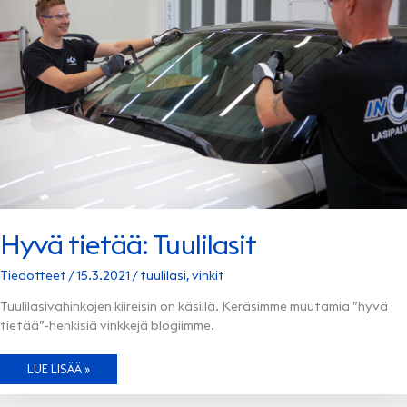
Hyvä tietää: Tuulilasit
Tiedotteet
/
15.3.2021
/
tuulilasi
,
vinkit
Tuulilasivahinkojen kiireisin on käsillä. Keräsimme muutamia ”hyvä
tietää”-henkisiä vinkkejä blogiimme.
HYVÄ
LUE LISÄÄ »
TIETÄÄ:
TUULILASIT