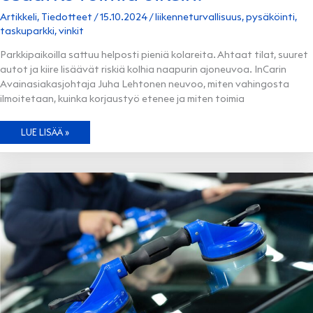
Artikkeli
,
Tiedotteet
/
15.10.2024
/
liikenneturvallisuus
,
pysäköinti
,
taskuparkki
,
vinkit
Parkkipaikoilla sattuu helposti pieniä kolareita. Ahtaat tilat, suuret
autot ja kiire lisäävät riskiä kolhia naapurin ajoneuvoa. InCarin
Avainasiakasjohtaja Juha Lehtonen neuvoo, miten vahingosta
ilmoitetaan, kuinka korjaustyö etenee ja miten toimia
JOS
LUE LISÄÄ »
KOLAROIT
PARKKIPAIKALLA,
OSAATKO
TOIMIA
OIKEIN?