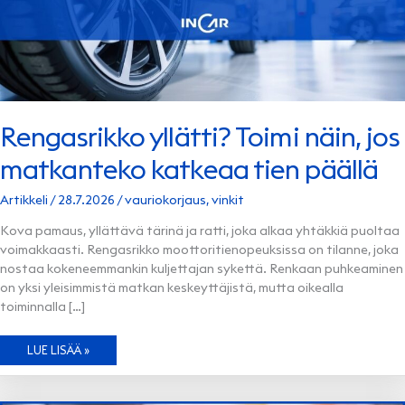
Rengasrikko yllätti? Toimi näin, jos
matkanteko katkeaa tien päällä
Artikkeli
/
28.7.2026
/
vauriokorjaus
,
vinkit
Kova pamaus, yllättävä tärinä ja ratti, joka alkaa yhtäkkiä puoltaa
voimakkaasti. Rengasrikko moottoritienopeuksissa on tilanne, joka
nostaa kokeneemmankin kuljettajan sykettä. Renkaan puhkeaminen
on yksi yleisimmistä matkan keskeyttäjistä, mutta oikealla
toiminnalla […]
RENGASRIKKO
LUE LISÄÄ »
YLLÄTTI?
TOIMI
NÄIN,
JOS