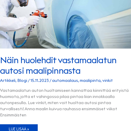
Näin huolehdit vastamaalatun
autosi maalipinnasta
Artikkeli
,
Blogi
/
15.11.2023
/
automaalaus
,
maalipinta
,
vinkit
Vastamaalatun auton huoltamiseen kannattaa kiinnittää erityistä
huomiota, jotta et vahingossa pilaa pintaa liian innokkaalla
autonpesulla. Lue vinkit, miten voit huoltaa autosi pintaa
turvallisesti! Anna maalin kuivua rauhassa ensimmäiset viikot
Ensimmäisten
NÄIN
LUE LISÄÄ »