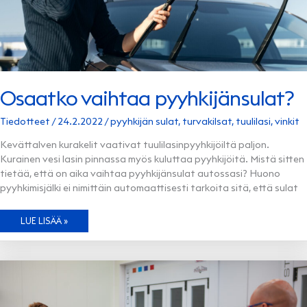
Osaatko vaihtaa pyyhkijänsulat?
Tiedotteet
/
24.2.2022
/
pyyhkijän sulat
,
turvakilsat
,
tuulilasi
,
vinkit
Kevättalven kurakelit vaativat tuulilasinpyyhkijöiltä paljon.
Kurainen vesi lasin pinnassa myös kuluttaa pyyhkijöitä. Mistä sitten
tietää, että on aika vaihtaa pyyhkijänsulat autossasi? Huono
pyyhkimisjälki ei nimittäin automaattisesti tarkoita sitä, että sulat
OSAATKO
LUE LISÄÄ »
VAIHTAA
PYYHKIJÄNSULAT?