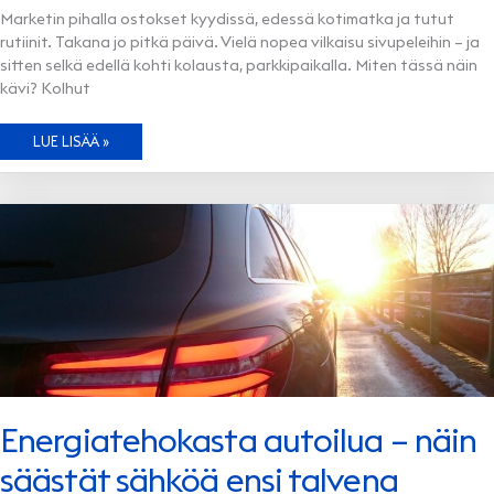
Marketin pihalla ostokset kyydissä, edessä kotimatka ja tutut
rutiinit. Takana jo pitkä päivä. Vielä nopea vilkaisu sivupeleihin – ja
sitten selkä edellä kohti kolausta, parkkipaikalla. Miten tässä näin
kävi? Kolhut
HYVÄLLÄ
LUE LISÄÄ »
NÄKYVYYDELLÄ
VÄLTÄT
KOLHUJA
PYSÄKÖINTITILANTEISSA
Energiatehokasta autoilua – näin
säästät sähköä ensi talvena