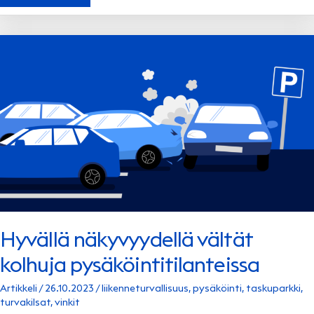
HUOLEHDIT
VASTAMAALATUN
AUTOSI
MAALIPINNASTA
Hyvällä näkyvyydellä vältät
kolhuja pysäköintitilanteissa
Artikkeli
/
26.10.2023
/
liikenneturvallisuus
,
pysäköinti
,
taskuparkki
,
turvakilsat
,
vinkit