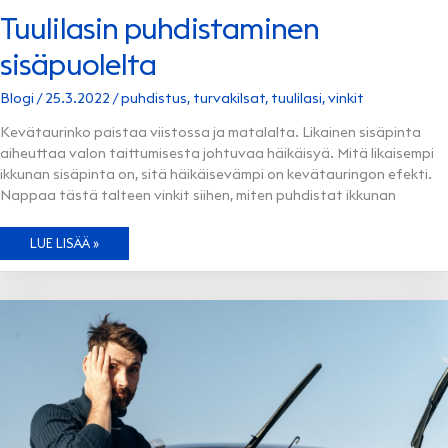
Tuulilasin puhdistaminen
sisäpuolelta
Blogi
/
25.3.2022
/
puhdistus
,
turvakilsat
,
tuulilasi
,
vinkit
Kevätaurinko paistaa viistossa ja matalalta. Likainen sisäpinta
aiheuttaa valon taittumisesta johtuvaa häikäisyä. Mitä likaisempi
ikkunan sisäpinta on, sitä häikäisevämpi on kevätauringon efekti.
Nappaa tästä talteen vinkit siihen, miten puhdistat ikkunan
TUULILASIN
LUE LISÄÄ »
PUHDISTAMINEN
SISÄPUOLELTA