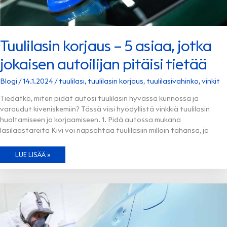
Tuulilasin korjaus – 5 asiaa, jotka
jokaisen autoilijan pitäisi tietää
Blogi
/
14.1.2024
/
tuulilasi
,
tuulilasin korjaus
,
tuulilasivahinko
,
vinkit
Tiedätkö, miten pidät autosi tuulilasin hyvässä kunnossa ja
varaudut kiveniskemiin? Tässä viisi hyödyllistä vinkkiä tuulilasin
huoltamiseen ja korjaamiseen. 1. Pidä autossa mukana
lasilaastareita Kivi voi napsahtaa tuulilasiin milloin tahansa, ja
TUULILASIN
LUE LISÄÄ »
KORJAUS
–
5
ASIAA,
JOTKA
JOKAISEN
AUTOILIJAN
PITÄISI
TIETÄÄ