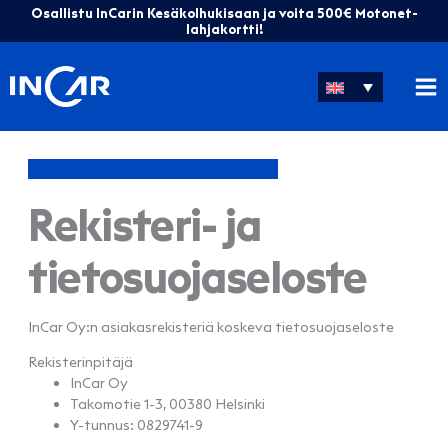
Skip
Osallistu InCarin Kesäkolhukisaan ja voita 500€ Motonet-
to
lahjakortti!
content
Rekisteri- ja
tietosuojaseloste
InCar Oy:n asiakasrekisteriä koskeva tietosuojaseloste
Rekisterinpitäjä
InCar Oy
Takomotie 1-3, 00380 Helsinki
Y-tunnus: 0829741-9