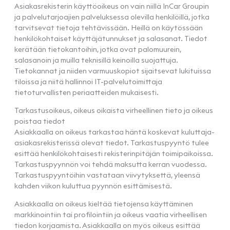
Asiakasrekisterin käyttöoikeus on vain niillä InCar Groupin
ja palvelutarjoajien palveluksessa olevilla henkilöillä, jotka
tarvitsevat tietoja tehtävissään. Heillä on käytössään
henkilökohtaiset käyttäjätunnukset ja salasanat. Tiedot
kerätään tietokantoihin, jotka ovat palomuurein,
salasanoin ja muilla teknisillä keinoilla suojattuja.
Tietokannat ja niiden varmuuskopiot sijaitsevat lukituissa
tiloissa ja niitä hallinnoi IT-palvelutoimittaja
tietoturvallisten periaatteiden mukaisesti.
Tarkastusoikeus, oikeus oikaista virheellinen tieto ja oikeus
poistaa tiedot
Asiakkaalla on oikeus tarkastaa häntä koskevat kuluttaja-
asiakasrekisterissä olevat tiedot. Tarkastuspyyntö tulee
esittää henkilökohtaisesti rekisterinpitäjän toimipaikoissa.
Tarkastuspyynnön voi tehdä maksutta kerran vuodessa.
Tarkastuspyyntöihin vastataan viivytyksettä, yleensä
kahden viikon kuluttua pyynnön esittämisestä.
Asiakkaalla on oikeus kieltää tietojensa käyttäminen
markkinointiin tai profilointiin ja oikeus vaatia virheellisen
tiedon korjaamista. Asiakkaalla on myös oikeus esittää