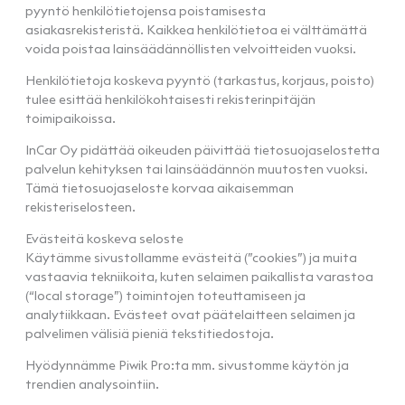
pyyntö henkilötietojensa poistamisesta
asiakasrekisteristä. Kaikkea henkilötietoa ei välttämättä
voida poistaa lainsäädännöllisten velvoitteiden vuoksi.
Henkilötietoja koskeva pyyntö (tarkastus, korjaus, poisto)
tulee esittää henkilökohtaisesti rekisterinpitäjän
toimipaikoissa.
InCar Oy pidättää oikeuden päivittää tietosuojaselostetta
palvelun kehityksen tai lainsäädännön muutosten vuoksi.
Tämä tietosuojaseloste korvaa aikaisemman
rekisteriselosteen.
Evästeitä koskeva seloste
Käytämme sivustollamme evästeitä (”cookies”) ja muita
vastaavia tekniikoita, kuten selaimen paikallista varastoa
(“local storage”) toimintojen toteuttamiseen ja
analytiikkaan. Evästeet ovat päätelaitteen selaimen ja
palvelimen välisiä pieniä tekstitiedostoja.
Hyödynnämme Piwik Pro:ta mm. sivustomme käytön ja
trendien analysointiin.