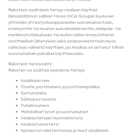
Rekisterin sisältämiä tietoja voidaan käyttää
lainsäädännön sallimin tavoin InCar Groupiin kuuluvien
yhtiöiden yhteistyökumppaneiden suoramainontaan,
etämyyntiin tai muuhun suoramarkkinointiin, mielipide- tai
markkinatutkimukseen tai muihin näihin rinnastettaviin
osoitteellisiin lähetyksiin sekä asiakasviestintään myös
sähköisiä välineitä käyttäen, jos Asiakas on antanut tähän
suostumuksen palvelua käyttäessään.
Rekisterin tietosisältö
Rekisteri voi sisältää seuraavia tietoja:
Asiakkaan nimi
Osoite, postinumero ja postitoimipaikka
Syntymäaika
Sähköpostiosoite
Puhelinnumero
Mahdolliset luvat ja suostumukset
Asiakastietojen muutoshistoria
Asiakastunnisteita
Ajoneuvon rekisteritunnus ja muut asiakkaan