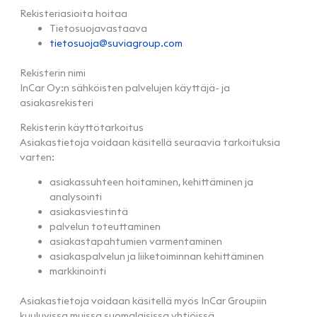
Rekisteriasioita hoitaa
Tietosuojavastaava
tietosuoja@suviagroup.com
Rekisterin nimi
InCar Oy:n sähköisten palvelujen käyttäjä- ja
asiakasrekisteri
Rekisterin käyttötarkoitus
Asiakastietoja voidaan käsitellä seuraavia tarkoituksia
varten:
asiakassuhteen hoitaminen, kehittäminen ja
analysointi
asiakasviestintä
palvelun toteuttaminen
asiakastapahtumien varmentaminen
asiakaspalvelun ja liiketoiminnan kehittäminen
markkinointi
Asiakastietoja voidaan käsitellä myös InCar Groupiin
kuuluvissa muissa suomalaisissa yhtiöissä.