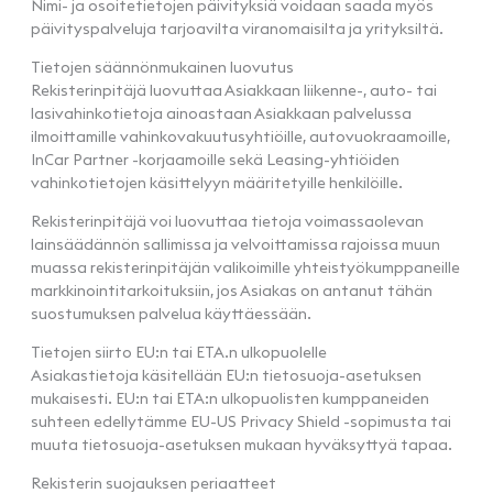
Nimi- ja osoitetietojen päivityksiä voidaan saada myös
päivityspalveluja tarjoavilta viranomaisilta ja yrityksiltä.
Tietojen säännönmukainen luovutus
Rekisterinpitäjä luovuttaa Asiakkaan liikenne-, auto- tai
lasivahinkotietoja ainoastaan Asiakkaan palvelussa
ilmoittamille vahinkovakuutusyhtiöille, autovuokraamoille,
InCar Partner -korjaamoille sekä Leasing-yhtiöiden
vahinkotietojen käsittelyyn määritetyille henkilöille.
Rekisterinpitäjä voi luovuttaa tietoja voimassaolevan
lainsäädännön sallimissa ja velvoittamissa rajoissa muun
muassa rekisterinpitäjän valikoimille yhteistyökumppaneille
markkinointitarkoituksiin, jos Asiakas on antanut tähän
suostumuksen palvelua käyttäessään.
Tietojen siirto EU:n tai ETA.n ulkopuolelle
Asiakastietoja käsitellään EU:n tietosuoja-asetuksen
mukaisesti. EU:n tai ETA:n ulkopuolisten kumppaneiden
suhteen edellytämme EU-US Privacy Shield -sopimusta tai
muuta tietosuoja-asetuksen mukaan hyväksyttyä tapaa.
Rekisterin suojauksen periaatteet