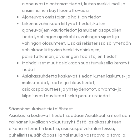
ajoneuvosta antamat tiedot, kuten merkki, malli ja
ensimmäinen käyttöönottovuosi
Ajoneuvon omistajan ja haltijan tiedot
Liikennevahinkoon liittyvät tiedot, kuten
ajoneuvo(je)n vauriotiedot ja muiden osapuolien
tiedot, vahingon ajankohta, vahingon sijainti ja
vahingon olosuhteet. Lisäksi rekisterissä säilytetään
vahinkoon liittyvien henkilövahinkojen,
poliisitutkinnan ja vahingon todistajien tiedot
Mahdolliset muut asiakkaan suostumuksella kerätyt
tiedot
Asiakassuhdetta koskevat tiedot, kuten laskutus- ja
maksutiedot, tuote- ja tilaustiedot,
asiakaspalautteet ja yhteydenotot, arvonta- ja
kilpailuvastaustiedot sekä peruutustiedot
Säännönmukaiset tietolähteet
Asiakasta koskevat tiedot saadaan Asiakkaalta itseltään
tai hänen luvallaan vakuutusyhtiöstä, asiakassuhteen
aikana internetin kautta, asiakaspalvelutilanteissa,
puhelimitse, sähköpostilla tai muulla vastaavalla tavalla.