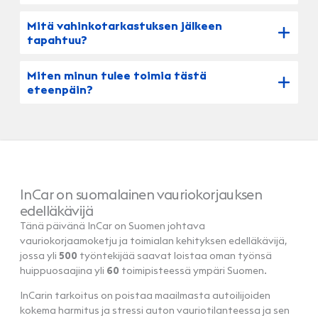
Mitä vahinkotarkastuksen jälkeen
tapahtuu?
Miten minun tulee toimia tästä
eteenpäin?
InCar on suomalainen vauriokorjauksen
edelläkävijä
Tänä päivänä InCar on Suomen johtava
vauriokorjaamoketju ja toimialan kehityksen edelläkävijä,
jossa yli
500
työntekijää saavat loistaa oman työnsä
huippuosaajina yli
60
toimipisteessä ympäri Suomen.
InCarin tarkoitus on poistaa maailmasta autoilijoiden
kokema harmitus ja stressi auton vauriotilanteessa ja sen