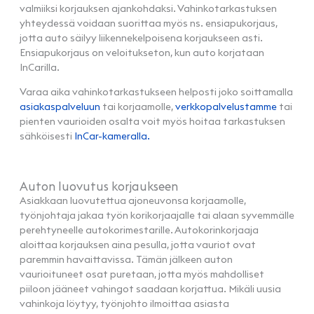
valmiiksi korjauksen ajankohdaksi. Vahinkotarkastuksen
yhteydessä voidaan suorittaa myös ns. ensiapukorjaus,
jotta auto säilyy liikennekelpoisena korjaukseen asti.
Ensiapukorjaus on veloitukseton, kun auto korjataan
InCarilla.
Varaa aika vahinkotarkastukseen helposti joko soittamalla
asiakaspalveluun
tai korjaamolle,
verkkopalvelustamme
tai
pienten vaurioiden osalta voit myös hoitaa tarkastuksen
sähköisesti
InCar-kameralla.
Auton luovutus korjaukseen
Asiakkaan luovutettua ajoneuvonsa korjaamolle,
työnjohtaja jakaa työn korikorjaajalle tai alaan syvemmälle
perehtyneelle autokorimestarille. Autokorinkorjaaja
aloittaa korjauksen aina pesulla, jotta vauriot ovat
paremmin havaittavissa. Tämän jälkeen auton
vaurioituneet osat puretaan, jotta myös mahdolliset
piiloon jääneet vahingot saadaan korjattua. Mikäli uusia
vahinkoja löytyy, työnjohto ilmoittaa asiasta