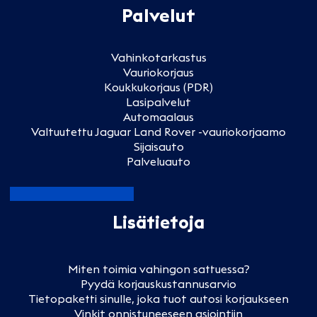
Palvelut
Vahinkotarkastus
Vauriokorjaus
Koukkukorjaus (PDR)
Lasipalvelut
Automaalaus
Valtuutettu Jaguar Land Rover -vauriokorjaamo
Sijaisauto
Palveluauto
Lisätietoja
Miten toimia vahingon sattuessa?
Pyydä korjauskustannusarvio
Tietopaketti sinulle, joka tuot autosi korjaukseen
Vinkit onnistuneeseen asiointiin