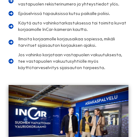
vastapuolen rekisterinumero ja yhteystiedot ylös.
Epäselvissä tapauksissa kutsu paikalle poliisi.
Käytä auto vahinkotarkastuksessa tai toimita kuvat
korjaamolle InCar-kameran kautta.
Ilmoita korjaamolle korjausaikaa sopiessa, mikäli
tarvitset sijaisauton korjauksen ajaksi.
Jos vahinko korjataan vastapuolen vakuutuksesta,
tee vastapuolen vakuutusyhtiölle myös
käyttötarveselvitys sijaisauton tarpeesta.