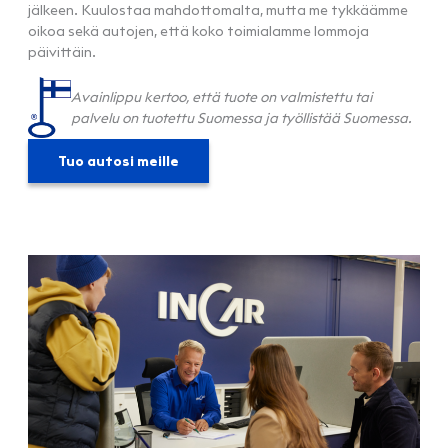
jälkeen. Kuulostaa mahdottomalta, mutta me tykkäämme
oikoa sekä autojen, että koko toimialamme lommoja
päivittäin.
Avainlippu kertoo, että tuote on valmistettu tai
palvelu on tuotettu Suomessa ja työllistää Suomessa.
Tuo autosi meille