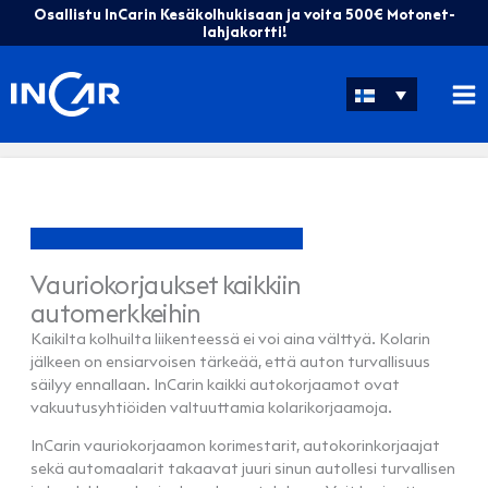
Siirry
Osallistu InCarin Kesäkolhukisaan ja voita 500€ Motonet-
sisältöön
lahjakortti!
Vauriokorjaukset kaikkiin
automerkkeihin
Kaikilta kolhuilta liikenteessä ei voi aina välttyä. Kolarin
jälkeen on ensiarvoisen tärkeää, että auton turvallisuus
säilyy ennallaan. InCarin kaikki autokorjaamot ovat
vakuutusyhtiöiden valtuuttamia kolarikorjaamoja.
InCarin vauriokorjaamon korimestarit, autokorinkorjaajat
sekä automaalarit takaavat juuri sinun autollesi turvallisen