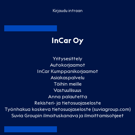
Kirjaudu intraan
InCar Oy
Yritysesittely
Autokorjaamot
InCar Kumppanikorjaamot
Asiakaspalvelu
Töihin meille
Vastuullisuus
Anna palautetta
Rekisteri- ja tietosuojaseloste
Työnhakua koskeva tietosuojaseloste (suviagroup.com)
Suvia Groupin ilmoituskanava ja ilmoittamisohjeet