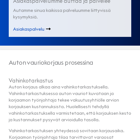
Asiakaspalvelumme auttaa ja palvelee
Autamme sinua kaikissa palveluumme liittyvissä
kysymyksiä.
Asiakaspalvelu
Auton vauriokorjaus prosessina
Vahinkotarkastus
Auton korjaus alkaa aina vahinkotarkastuksella.
Vahinkotarkastuksessa auton vauriot kuvataan ja
korjaamon työnjohtaja tekee vakuutusyhtiölle arvion
korjauksen kustannuksista. Huolellisesti tehdyllä
vahinkotarkastuksella varmistetaan, että korjauksen kesto
ja kustannukset pysyvät arvioidulla tasolla.
Vahinkotarkastuksen yhteydessä sovitaan korjausaika.
Korjaamon työnjohtaja tilaa tarvittavat varaosat