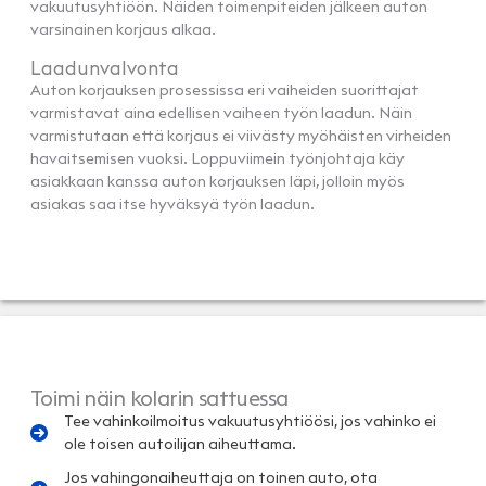
vakuutusyhtiöön. Näiden toimenpiteiden jälkeen auton
varsinainen korjaus alkaa.
Laadunvalvonta
Auton korjauksen prosessissa eri vaiheiden suorittajat
varmistavat aina edellisen vaiheen työn laadun. Näin
varmistutaan että korjaus ei viivästy myöhäisten virheiden
havaitsemisen vuoksi. Loppuviimein työnjohtaja käy
asiakkaan kanssa auton korjauksen läpi, jolloin myös
asiakas saa itse hyväksyä työn laadun.
Toimi näin kolarin sattuessa
Tee vahinkoilmoitus vakuutusyhtiöösi, jos vahinko ei
ole toisen autoilijan aiheuttama.
Jos vahingonaiheuttaja on toinen auto, ota