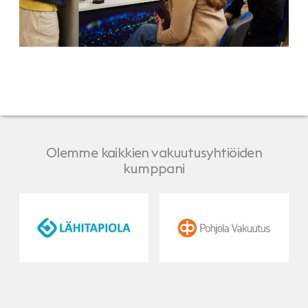
Olemme kaikkien vakuutusyhtiöiden
kumppani
LähiTapiola
Pohjola