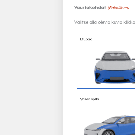
Vauriokohdat
(Pakollinen)
Valitse alla olevia kuvia kli
Etupää
Vasen kylki