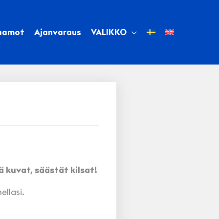
aamot
Ajanvaraus
VALIKKO
kuvat, säästät kilsat!
llasi.