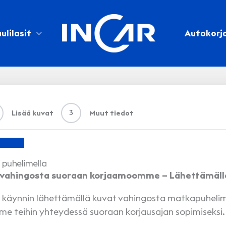
ulilasit
Autokorj
3
Lisää kuvat
Muut tiedot
 puhelimella
 vahingosta suoraan korjaamoomme – Lähettämällä 
a käynnin lähettämällä kuvat vahingosta matkapuhelime
 teihin yhteydessä suoraan korjausajan sopimiseksi.