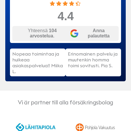
4.4
Yhteensä
104
Anna
arvostelua
.
palautetta
Nopeaa toimintaa ja
Erinomainen palvelu ja
huikeaa
muutenkin homma
asiakaspalvelua!! Miika
toimi sovitusti. Pia S.
L.
Vi är partner till alla försäkringsbolag
LähiTapiola
Pohjola