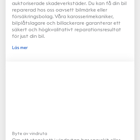
auktoriserade skadeverkstäder. Du kan få din bil
reparerad hos oss oavsett bilmärke eller
försäkringsbolag. Våra karosserimekaniker,
bilplåtslagare och billackerare garanterar ett
säkert och högkvalitativt reparationsresultat
för just din bil.
Läs mer
Byte av vindruta
Om ett stenskott i vindrutan har spruckit eller