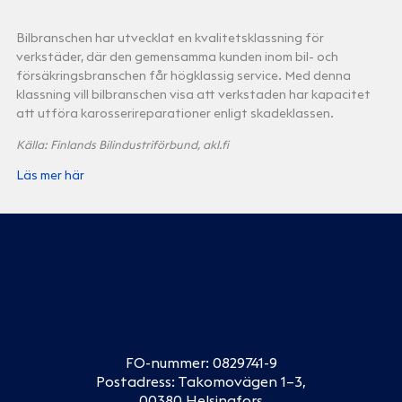
Bilbranschen har utvecklat en kvalitetsklassning för
verkstäder, där den gemensamma kunden inom bil- och
försäkringsbranschen får högklassig service. Med denna
klassning vill bilbranschen visa att verkstaden har kapacitet
att utföra karosserireparationer enligt skadeklassen.
Källa: Finlands Bilindustriförbund, akl.fi
Läs mer här
FO-nummer: 0829741-9
Postadress: Takomovägen 1–3,
00380 Helsingfors