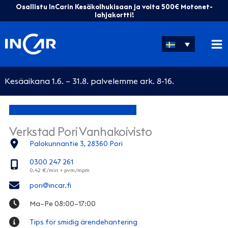
Hoppa
Osallistu InCarin Kesäkolhukisaan ja voita 500€ Motonet-
till
lahjakortti!
innehåll
Kesäaikana 1.6. – 31.8. palvelemme ark. 8-16.
Verkstad Pori Vanhakoivisto
Palokunnantie 3, 28360 Pori
0300 247 261
pori@incar.fi
Ma–Pe 08:00–17:00
Tips för smidig ärendehantering