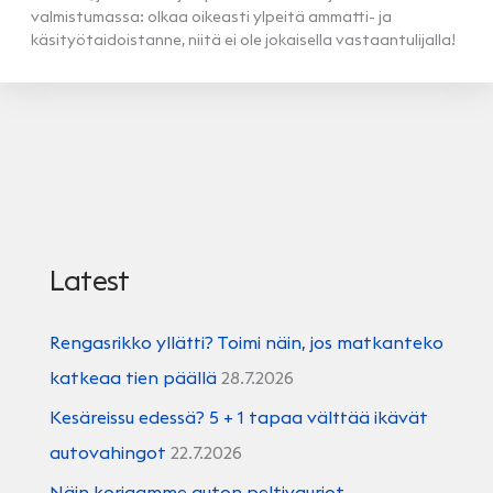
valmistumassa: olkaa oikeasti ylpeitä ammatti- ja
käsityötaidoistanne, niitä ei ole jokaisella vastaantulijalla!
Latest
Rengasrikko yllätti? Toimi näin, jos matkanteko
katkeaa tien päällä
28.7.2026
Kesäreissu edessä? 5 + 1 tapaa välttää ikävät
autovahingot
22.7.2026
Näin korjaamme auton peltivauriot