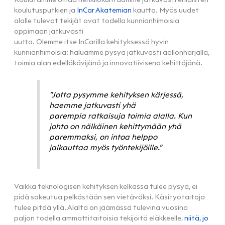
koulutusputkien ja
InCar Akatemian
kautta. Myös uudet
alalle tulevat tekijät ovat todella kunnianhimoisia
oppimaan jatkuvasti
uutta. Olemme itse InCarilla kehityksessä hyvin
kunnianhimoisia: haluamme pysyä jatkuvasti aallonharjalla,
toimia alan edelläkävijänä ja innovatiivisena kehittäjänä.
”Jotta pysymme kehityksen kärjessä,
haemme jatkuvasti yhä
parempia ratkaisuja toimia alalla. Kun
johto on nälkäinen kehittymään yhä
paremmaksi, on intoa helppo
jalkauttaa myös työntekijöille.”
Vaikka teknologisen kehityksen kelkassa tulee pysyä, ei
pidä sokeutua pelkästään sen vietäväksi. Käsityötaitoja
tulee pitää yllä. Alalta on jäämässä tulevina vuosina
paljon todella ammattitaitoisia tekijöitä eläkkeelle,
niitä, jo