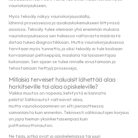
vauriokorjaukseen.
Myös tekoäly näkyy vauriokorjausalalla,
lähinnä prosesseissa ja asiakaskokemukseen liittyvissä
asioissa. Tekoäly tulee olemaan yhä enemmän mukana
vauriokorjauksessa sen hakiessa valtavasta määrästä
dataa tukea diagnostiikkaan. Mutta vauriokorjauksessa
tarvitaan myös tunnetta, ja siksi tekoäly ei tule koskaan
korvaamaan peltiseppää, maalaria tai lasiasentajaa
kokonaan. Sen sijaan se tulee rinnalle avustamaan ja
tehostamaan tiettyjä prosesseja.
Millaisia terveiset haluaisit lähettää alaa
harkitseville tai alaa opiskeleville?
Vaikka muutos on nopeaa, kehitystä ei kannata
pelätä! Sähköautot valtaavat alaa,
mutta vauriokorjaaminen on silti periaatteessa
samanlaista kuin ennenkin. Teknisesti sähköautojen korjaus
on jopa hieman yksinkertaisempaa kuin
polttomoottoriauton.
Ne taas, jotka ovat jo opiskelemassa tai juuri