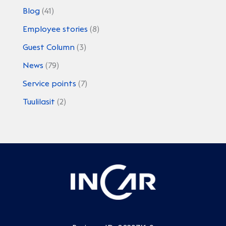
Blog
(41)
Employee stories
(8)
Guest Column
(3)
News
(79)
Service points
(7)
Tuulilasit
(2)