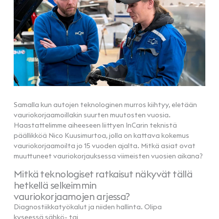
Samalla kun autojen teknologinen murros kiihtyy, eletään
vauriokorjaamoillakin suurten muutosten vuosia.
Haastattelimme aiheeseen liittyen InCarin teknistä
päällikköä Nico Kuusimurtoa, jolla on kattava kokemus
vauriokorjaamoilta jo 15 vuoden ajalta. Mitkä asiat ovat
muuttuneet vauriokorjauksessa viimeisten vuosien aikana?
Mitkä teknologiset ratkaisut näkyvät tällä
hetkellä selkeimmin
vauriokorjaamojen arjessa?
Diagnostiikkatyökalut ja niiden hallinta. Olipa
kyseessä sähkö- tai