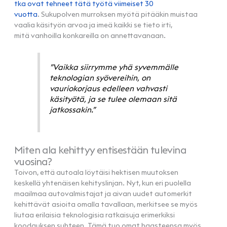
tka ovat tehneet tätä työtä viimeiset 30
vuotta
. Sukupolven murroksen myötä pitääkin muistaa
vaalia käsityön arvoa ja imeä kaikki se tieto irti,
mitä vanhoilla konkareilla on annettavanaan.
”Vaikka siirrymme yhä syvemmälle
teknologian syövereihin, on
vauriokorjaus edelleen vahvasti
käsityötä, ja se tulee olemaan sitä
jatkossakin.”
Miten ala kehittyy entisestään tulevina
vuosina?
Toivon, että autoala löytäisi hektisen muutoksen
keskellä yhtenäisen kehityslinjan. Nyt, kun eri puolella
maailmaa autovalmistajat ja aivan uudet automerkit
kehittävät asioita omalla tavallaan, merkitsee se myös
liutaa erilaisia teknologisia ratkaisuja erimerkiksi
koodauksen suhteen. Tämä tuo omat haasteensa myös