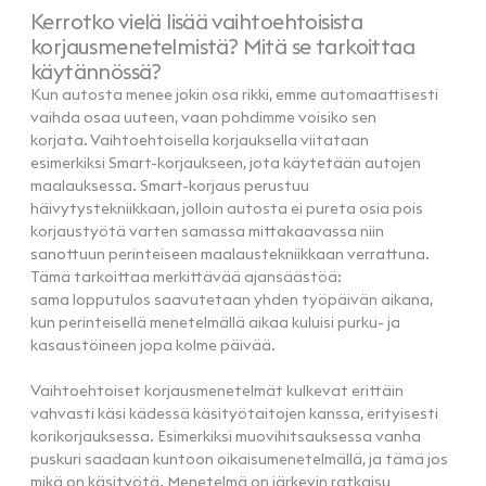
Kerrotko vielä lisää vaihtoehtoisista
korjausmenetelmistä? Mitä se tarkoittaa
käytännössä?
Kun autosta menee jokin osa rikki, emme automaattisesti
vaihda osaa uuteen, vaan pohdimme voisiko sen
korjata. Vaihtoehtoisella korjauksella viitataan
esimerkiksi Smart-korjaukseen, jota käytetään autojen
maalauksessa. Smart-korjaus perustuu
häivytystekniikkaan, jolloin autosta ei pureta osia pois
korjaustyötä varten samassa mittakaavassa niin
sanottuun perinteiseen maalaustekniikkaan verrattuna.
Tämä tarkoittaa merkittävää ajansäästöä:
sama lopputulos saavutetaan yhden työpäivän aikana,
kun perinteisellä menetelmällä aikaa kuluisi purku- ja
kasaustöineen jopa kolme päivää.
Vaihtoehtoiset korjausmenetelmät kulkevat erittäin
vahvasti käsi kädessä käsityötaitojen kanssa, erityisesti
korikorjauksessa. Esimerkiksi muovihitsauksessa vanha
puskuri saadaan kuntoon oikaisumenetelmällä, ja tämä jos
mikä on käsityötä. Menetelmä on järkevin ratkaisu