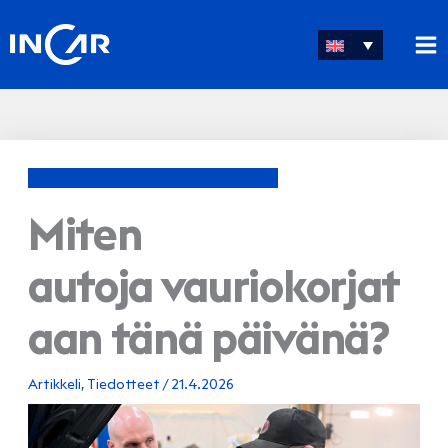
Skip
to
content
Miten
autoja vauriokorjat
aan tänä päivänä?
Artikkeli
,
Tiedotteet
/
21.4.2026