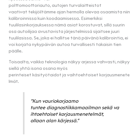
polttomoottoriauto, autojen turvalaitteistot
vaativat tekijöiltämme ajan hermolla olevaa osaamista niin
kalibroinnissa kuin koodaamisessa. Esimerkiksi
tuulilasinkorjauksessa nämä asiat korostuvat, sillä suurin
osa autoilijaa avustavista järjestelmissä sijaitsee juuri
tuulilasissa. Se, joka ei hallitse tänä päivänä kalibrointia, ei
voi korjata nykypäivän autoa turvallisesti takaisin tien
päälle.
Toisaalta, vaikka teknologia näkyy arjessa vahvasti, näkyy
siellä yhtä isona osana myös
perinteiset käsityötaidot ja vaihtoehtoiset korjausmenete
lmät.
”Kun vauriokorjaamo
tuntee diagnostiikkamaailman sekä va
ihtoehtoiset korjausmenetelmät,
ollaan alan kärjessä.”