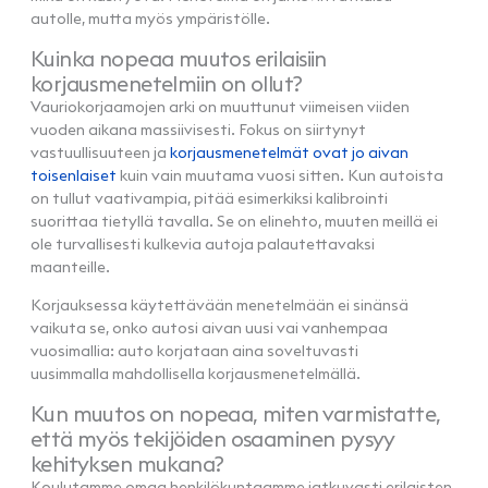
autolle, mutta myös ympäristölle.
Kuinka nopeaa muutos erilaisiin
korjausmenetelmiin on ollut?
Vauriokorjaamojen arki on muuttunut viimeisen viiden
vuoden aikana massiivisesti. Fokus on siirtynyt
vastuullisuuteen ja
korjausmenetelmät ovat jo aivan
toisenlaiset
kuin vain muutama vuosi sitten. Kun autoista
on tullut vaativampia, pitää esimerkiksi kalibrointi
suorittaa tietyllä tavalla. Se on elinehto, muuten meillä ei
ole turvallisesti kulkevia autoja palautettavaksi
maanteille.
Korjauksessa käytettävään menetelmään ei sinänsä
vaikuta se, onko autosi aivan uusi vai vanhempaa
vuosimallia: auto korjataan aina soveltuvasti
uusimmalla mahdollisella korjausmenetelmällä.
Kun muutos on nopeaa, miten varmistatte,
että myös tekijöiden osaaminen pysyy
kehityksen mukana?
Koulutamme omaa henkilökuntaamme jatkuvasti erilaisten