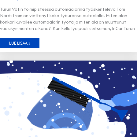
Turun Vätin toimipisteessä automaalarina työskentelevä Tom
Nordström on viettänyt koko työuransa autoalalla. Miten alan
konkari kuvailee automaalarin työtä ja miten ala on muuttunut
vuosikymmenten aikana? Kun kello lyö puoli seitsemän, InCar Turun
AUTOMAALARIN
LUE LISÄÄ »
TYÖPÄIVÄ
–
MIKÄ
ON
PITÄNYT
ALALLA
JO
YLI
40
VUOTTA?