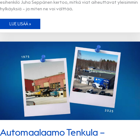
esihenkilö Juha Seppänen kertoo, mitkä viat aiheuttavat yleisimmin
hylkäyksiä – ja miten ne voi välttää.
KATSASTUS
LUE LISÄÄ »
TULOSSA
–
MITKÄ
VIAT
JA
VAURIOT
PITÄÄ
OLLA
KORJATTU?
Automaalaamo Tenkula –