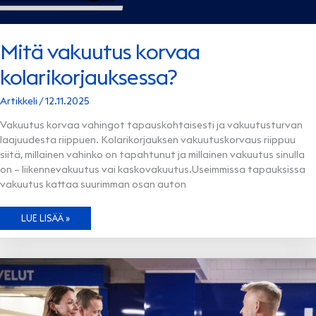
Mitä vakuutus korvaa
kolarikorjauksessa?
Artikkeli
/
12.11.2025
Vakuutus korvaa vahingot tapauskohtaisesti ja vakuutusturvan
laajuudesta riippuen. Kolarikorjauksen vakuutuskorvaus riippuu
siitä, millainen vahinko on tapahtunut ja millainen vakuutus sinulla
on – liikennevakuutus vai kaskovakuutus.Useimmissa tapauksissa
vakuutus kattaa suurimman osan auton
MITÄ
LUE LISÄÄ »
VAKUUTUS
KORVAA
KOLARIKORJAUKSESSA?