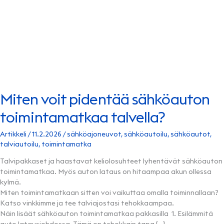
Miten voit pidentää sähköauton
toimintamatkaa talvella?
Artikkeli
/
11.2.2026
/
sähköajoneuvot
,
sähköautoilu
,
sähköautot
,
talviautoilu
,
toimintamatka
Talvipakkaset ja haastavat keliolosuhteet lyhentävät sähköauton
toimintamatkaa. Myös auton lataus on hitaampaa akun ollessa
kylmä.
Miten toimintamatkaan sitten voi vaikuttaa omalla toiminnallaan?
Katso vinkkimme ja tee talviajostasi tehokkaampaa.
Näin lisäät sähköauton toimintamatkaa pakkasilla 1. Esilämmitä
auto latausjohdossa Tämä on tehokkain tapa […]