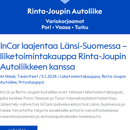
InCar laajentaa Länsi-Suomessa –
liiketoimintakauppa Rinta-Joupin
Autoliikkeen kanssa
Artikkeli
,
Tiedotteet
/
5.1.2026
/
Liiketoimintakauppa
,
Rinta-Joupin
Autoliike
,
Yrityskauppa
InCar ja Rinta-Joupin Autoliike ovat tehneet liiketoimintakaupan,
joka koskee Porin, Vaasan ja Turun vauriokorjaamotoimintoja.
Järjestely vahvistaa InCarin palveluverkostoa Länsi-Suomessa ja
tukee tavoitetta tarjota asiakkaille entistä vaivattomampaa
vauriokorjaamisen ja autolasipalveluiden kokemusta.
INCAR