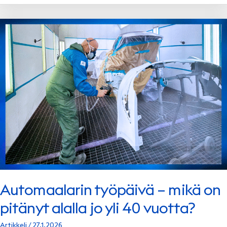
INVESTS
IN
SUVIA
GROUP
Automaalarin työpäivä – mikä on
pitänyt alalla jo yli 40 vuotta?
Artikkeli
/
27.1.2026