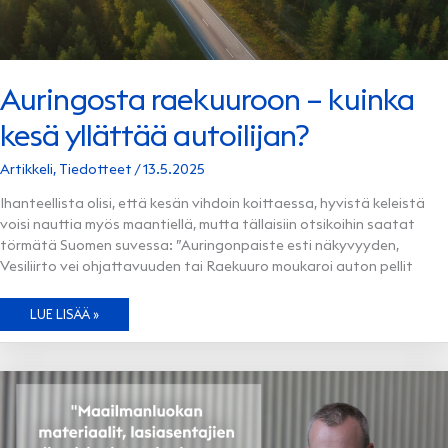
Auringosta raekuuroon – kuinka
kesä yllättää autoilijan?
Artikkeli
,
Tiedotteet
/
13.5.2025
Ihanteellista olisi, että kesän vihdoin koittaessa, hyvistä keleistä
voisi nauttia myös maantiellä, mutta tällaisiin otsikoihin saatat
törmätä Suomen suvessa: ”Auringonpaiste esti näkyvyyden,
Vesiliirto vei ohjattavuuden tai Raekuuro moukaroi auton pellit
AURINGOSTA
LUE LISÄÄ »
RAEKUUROON
–
KUINKA
KESÄ
YLLÄTTÄÄ
AUTOILIJAN?