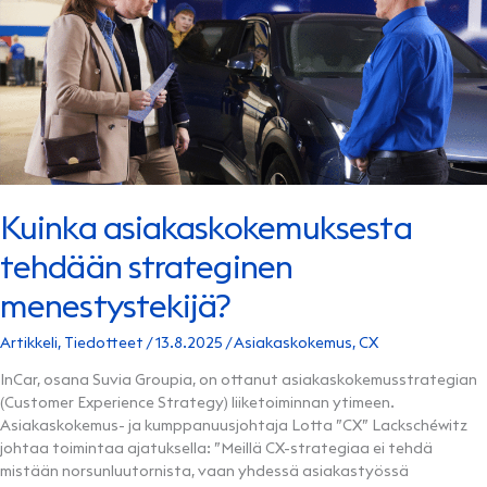
Kuinka asiakaskokemuksesta
tehdään strateginen
menestystekijä?
Artikkeli
,
Tiedotteet
/
13.8.2025
/
Asiakaskokemus
,
CX
InCar, osana Suvia Groupia, on ottanut asiakaskokemusstrategian
(Customer Experience Strategy) liiketoiminnan ytimeen.
Asiakaskokemus- ja kumppanuusjohtaja Lotta ”CX” Lackschéwitz
johtaa toimintaa ajatuksella: ”Meillä CX-strategiaa ei tehdä
mistään norsunluutornista, vaan yhdessä asiakastyössä