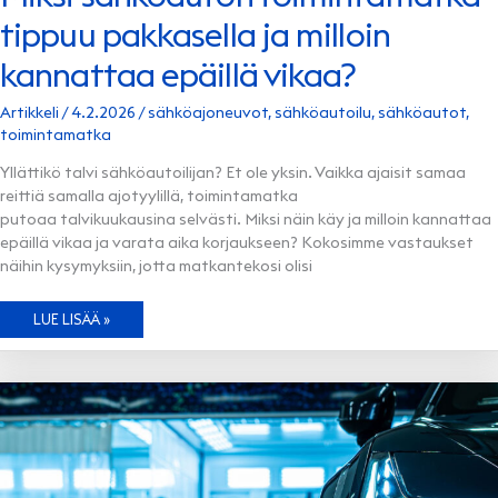
tippuu pakkasella ja milloin
kannattaa epäillä vikaa?
Artikkeli
/
4.2.2026
/
sähköajoneuvot
,
sähköautoilu
,
sähköautot
,
toimintamatka
Yllättikö talvi sähköautoilijan? Et ole yksin. Vaikka ajaisit samaa
reittiä samalla ajotyylillä, toimintamatka
putoaa talvikuukausina selvästi. Miksi näin käy ja milloin kannattaa
epäillä vikaa ja varata aika korjaukseen? Kokosimme vastaukset
näihin kysymyksiin, jotta matkantekosi olisi
MIKSI
LUE LISÄÄ »
SÄHKÖAUTON TOIMINTAMATKA
TIPPUU PAKKASELLA
JA
MILLOIN
KANNATTAA
EPÄILLÄ
VIKAA?