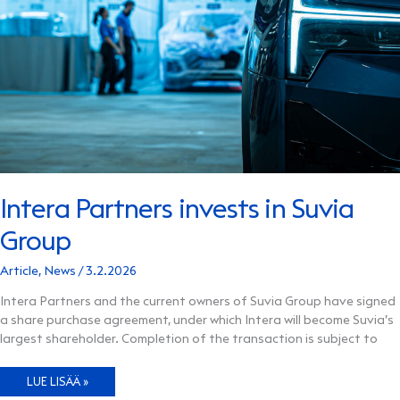
Intera Partners invests in Suvia
Group
Article
,
News
/
3.2.2026
Intera Partners and the current owners of Suvia Group have signed
a share purchase agreement, under which Intera will become Suvia’s
largest shareholder. Completion of the transaction is subject to
INTERA
LUE LISÄÄ »
PARTNERS