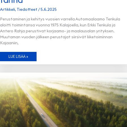
Artikkeli
,
Tiedotteet
/
5.6.2025
Perustaminen ja kehitys vuosien varrella Automaalaamo Tenkula
aloitti toimintansa vuonna 1975 Kalajoella, kun Erkki Tenkula ja
Antero Rahja perustivat korjaamo- ja maalausalan yrityksen.
Muutaman vuoden jälkeen perustajat siirsivät liiketoiminnan
Kajaaniin,
AUTOMAALAAMO
LUE LISÄÄ »
TENKULA
–
KAJAANIN
KORJAAMOLEGENDAN
TARINA