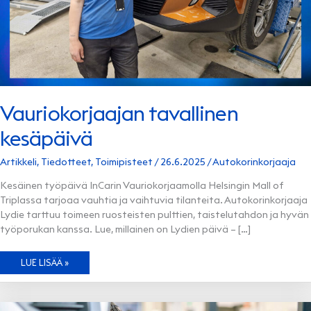
Vauriokorjaajan tavallinen
kesäpäivä
Artikkeli
,
Tiedotteet
,
Toimipisteet
/
26.6.2025
/
Autokorinkorjaaja
Kesäinen työpäivä InCarin Vauriokorjaamolla Helsingin Mall of
Triplassa tarjoaa vauhtia ja vaihtuvia tilanteita. Autokorinkorjaaja
Lydie tarttuu toimeen ruosteisten pulttien, taistelutahdon ja hyvän
työporukan kanssa. Lue, millainen on Lydien päivä – […]
VAURIOKORJAAJAN
LUE LISÄÄ »
TAVALLINEN
KESÄPÄIVÄ