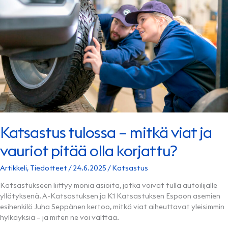
Katsastus tulossa – mitkä viat ja
vauriot pitää olla korjattu?
Artikkeli
,
Tiedotteet
/
24.6.2025
/
Katsastus
Katsastukseen liittyy monia asioita, jotka voivat tulla autoilijalle
yllätyksenä. A-Katsastuksen ja K1 Katsastuksen Espoon asemien
esihenkilö Juha Seppänen kertoo, mitkä viat aiheuttavat yleisimmin
hylkäyksiä – ja miten ne voi välttää.