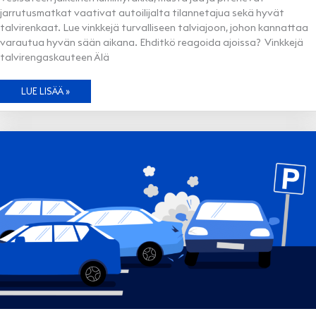
jarrutusmatkat vaativat autoilijalta tilannetajua sekä hyvät
talvirenkaat. Lue vinkkejä turvalliseen talviajoon, johon kannattaa
varautua hyvän sään aikana. Ehditkö reagoida ajoissa? Vinkkejä
talvirengaskauteen Älä
TALVIRENKAAT
LUE LISÄÄ »
ALLE
JA
MALTTI
PÄÄLLE