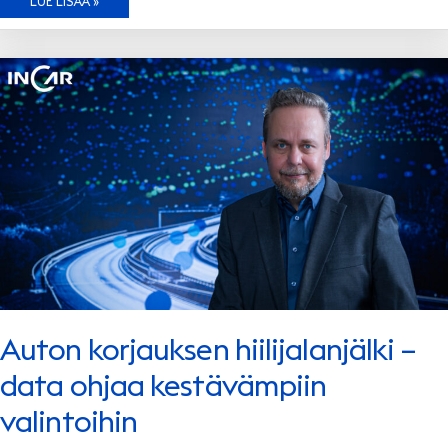
LUE LISÄÄ »
LAAJENTAA
LÄNSI-
SUOMESSA
–
LIIKETOIMINTAKAUPPA
RINTA-
JOUPIN
AUTOLIIKKEEN
KANSSA
Auton korjauksen hiilijalanjälki –
data ohjaa kestävämpiin
valintoihin