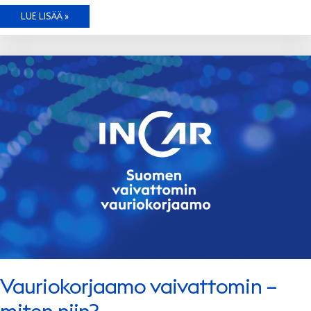
KUN
LUE LISÄÄ »
KIVENISKEMÄ
YLLÄTTÄÄ
–
INCARIN
65
LASIPALVELUPISTETTÄ
AUTTAA
Vauriokorjaamo vaivattomin –