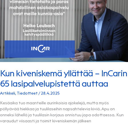
Kun kiveniskemä yllättää – InCarin
65 lasipalvelupistettä auttaa
Artikkeli
,
Tiedotteet
/
28.4.2025
Kesäaika tuo maanteille aurinkoisia ajokelejä, mutta myös
pöllyävää hiekkaa ja tuulilaseihin napsahtelevia kiviä. Apu on
onneksi lähellä ja tuulilasin korjaus onnistuu jopa odottaessa. Kun
varaudut viisaasti ja toimit kiveniskemän jälkeen