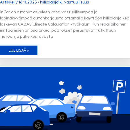
Artikkeli
/
18.11.2025
/
hiilijalanjälki
,
vastuullisuus
InCar on ottanut askeleen kohti vastuullisempaa ja
läpinäkyvämpää autonkorjausta ottamalla käyttöön hiilijalanjälkeä
laskevan CABAS Climate Calculation -työkalun. Kun reaaliaikainen
mittaaminen on osa arkea, päätökset perustuvat tutkittuun
tietoon ja puhe kestävästä
AUTON
LUE LISÄÄ »
KORJAUKSEN
HIILIJALANJÄLKI
–
DATA
OHJAA
KESTÄVÄMPIIN
VALINTOIHIN