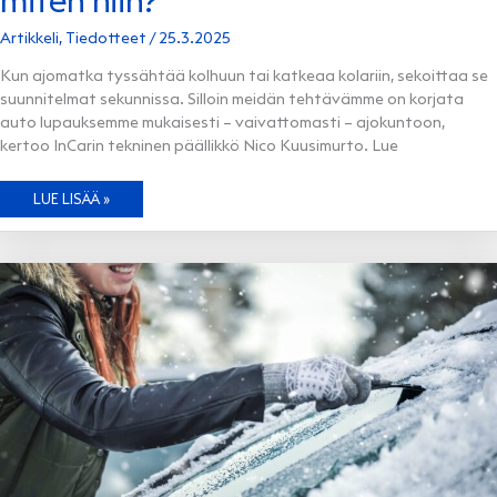
miten niin?
Artikkeli
,
Tiedotteet
/
25.3.2025
Kun ajomatka tyssähtää kolhuun tai katkeaa kolariin, sekoittaa se
suunnitelmat sekunnissa. Silloin meidän tehtävämme on korjata
auto lupauksemme mukaisesti – vaivattomasti – ajokuntoon,
kertoo InCarin tekninen päällikkö Nico Kuusimurto. Lue
VAURIOKORJAAMO
LUE LISÄÄ »
VAIVATTOMIN
–
MITEN
NIIN?