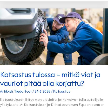
KESÄPÄIVÄ
Katsastus tulossa – mitkä viat ja
vauriot pitää olla korjattu?
Artikkeli
,
Tiedotteet
/
24.6.2025
/
Katsastus
Katsastukseen liittyy monia asioita, jotka voivat tulla autoilijalle
yllätyksenä. A-Katsastuksen ja K1 Katsastuksen Espoon asemien