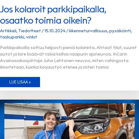
Jos kolaroit parkkipaikalla,
osaatko toimia oikein?
Artikkeli
,
Tiedotteet
/
15.10.2024
/
liikenneturvallisuus
,
pysäköinti
,
taskuparkki
,
vinkit
Parkkipaikoilla sattuu helposti pieniä kolareita. Ahtaat tilat, suuret
autot ja kiire lisäävät riskiä kolhia naapurin ajoneuvoa. InCarin
Avainasiakasjohtaja Juha Lehtonen neuvoo, miten vahingosta
ilmoitetaan, kuinka korjaustyö etenee ja miten toimia
JOS
LUE LISÄÄ »
KOLAROIT
PARKKIPAIKALLA,
OSAATKO
TOIMIA
OIKEIN?