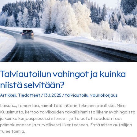
Talviautoilun vahingot ja kuinka
niistä selvitään?
Artikkeli
,
Tiedotteet
/
13.1.2025
/
talviautoilu
,
vauriokorjaus
Luisuu…, tömähtää, rämähtää! InCarin tekninen päällikkö, Nico
Kuusimurto, kertoo talvikauden tavallisimmista liikennevahingoista
ja kuinka korjausprosessi etenee – jotta autot saadaan taas
priimakunnossa ja turvallisesti liikenteeseen. Entä miten autoilijan
tulee toimia,