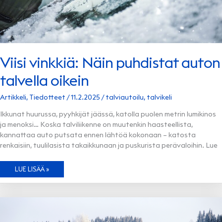
Viisi vinkkiä: Näin puhdistat auton
talvella oikein
Artikkeli
,
Tiedotteet
/
11.2.2025
/
talviautoilu
,
talvikeli
Ikkunat huurussa, pyyhkijät jäässä, katolla puolen metrin lumikinos
ja menoksi… Koska talviliikenne on muutenkin haasteellista,
kannattaa auto putsata ennen lähtöä kokonaan – katosta
renkaisiin, tuulilasista takaikkunaan ja puskurista perävaloihin. Lue
VIISI
LUE LISÄÄ »
VINKKIÄ:
NÄIN
PUHDISTAT
AUTON
TALVELLA
OIKEIN