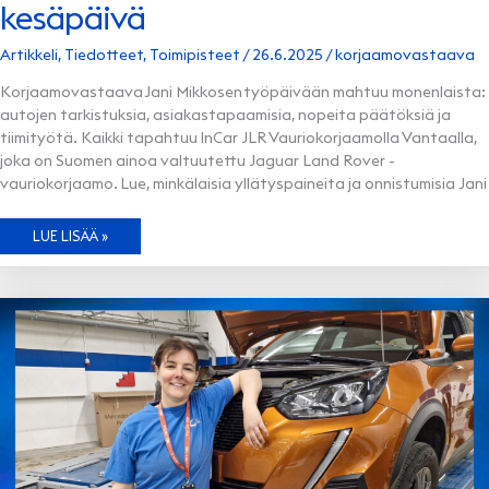
kesäpäivä
Artikkeli
,
Tiedotteet
,
Toimipisteet
/
26.6.2025
/
korjaamovastaava
Korjaamovastaava Jani Mikkosen työpäivään mahtuu monenlaista:
autojen tarkistuksia, asiakastapaamisia, nopeita päätöksiä ja
tiimityötä. Kaikki tapahtuu InCar JLR Vauriokorjaamolla Vantaalla,
joka on Suomen ainoa valtuutettu Jaguar Land Rover -
vauriokorjaamo. Lue, minkälaisia yllätyspaineita ja onnistumisia Jani
KORJAAMOVASTAAVAN
LUE LISÄÄ »
TAVALLINEN
KESÄPÄIVÄ