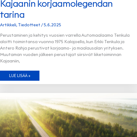
Kajaanin korjaamolegendan
tarina
Artikkeli
,
Tiedotteet
/
5.6.2025
Perustaminen ja kehitys vuosien varrella Automaalaamo Tenkula
aloitti toimintansa vuonna 1975 Kalajoella, kun Erkki Tenkula ja
Antero Rahja perustivat korjaamo- ja maalausalan yrityksen.
Muutaman vuoden jälkeen perustajat siirsivät liiketoiminnan
Kajaaniin,
AUTOMAALAAMO
LUE LISÄÄ »
TENKULA
–
KAJAANIN
KORJAAMOLEGENDAN
TARINA