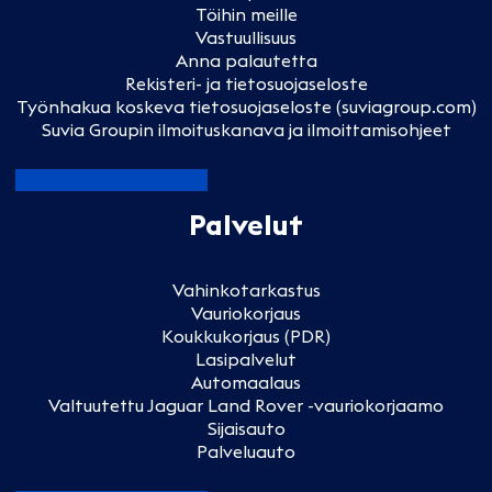
Töihin meille
Vastuullisuus
Anna palautetta
Rekisteri- ja tietosuojaseloste
Työnhakua koskeva tietosuojaseloste (suviagroup.com)
Suvia Groupin ilmoituskanava ja ilmoittamisohjeet
Palvelut
Vahinkotarkastus
Vauriokorjaus
Koukkukorjaus (PDR)
Lasipalvelut
Automaalaus
Valtuutettu Jaguar Land Rover -vauriokorjaamo
Sijaisauto
Palveluauto