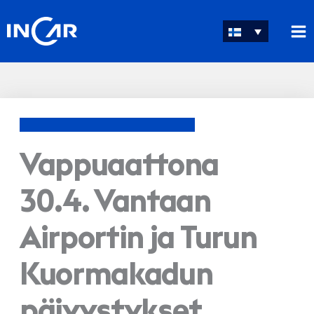
Siirry
sisältöön
Vappuaattona
30.4. Vantaan
Airportin ja Turun
Kuormakadun
päivystykset