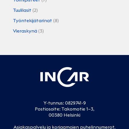
Tuulilasit
(2)
Työntekijätarinat
(8)
Vieraskynä
(3)
Y-tunnus: 0829741-9
Postiosoite: Takomotie 1–3,
00380 Helsinki
Asiakaspalvelu ja korjaamojen puhelinnumerot
.