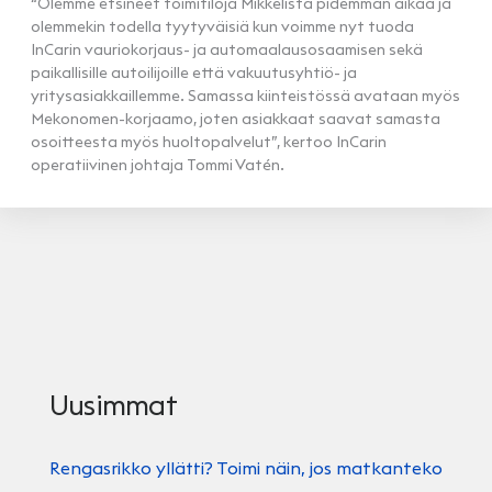
“Olemme etsineet toimitiloja Mikkelistä pidemmän aikaa ja
olemmekin todella tyytyväisiä kun voimme nyt tuoda
InCarin vauriokorjaus- ja automaalausosaamisen sekä
paikallisille autoilijoille että vakuutusyhtiö- ja
yritysasiakkaillemme. Samassa kiinteistössä avataan myös
Mekonomen-korjaamo, joten asiakkaat saavat samasta
osoitteesta myös huoltopalvelut”, kertoo InCarin
operatiivinen johtaja Tommi Vatén.
Uusimmat
Rengasrikko yllätti? Toimi näin, jos matkanteko