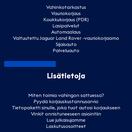
Vahinkotarkastus
Vauriokorjaus
Koukkukorjaus (PDR)
Lasipalvelut
Automaalaus
Valtuutettu Jaguar Land Rover -vauriokorjaamo
Sijaisauto
Palveluauto
Lisätietoja
Miten toimia vahingon sattuessa?
Pyydä korjauskustannusarvio
Tietopaketti sinulle, joka tuot autosi korjaukseen
Vinkit onnistuneeseen asiointiin
Lue julkaisujamme
Laskutusosoitteet