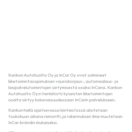
Karikon Autohuolto Oy ja InCar Oy ovat solmineet
liiketoimintasopimuksen vauriokorjaus-, automaalaus- ja
lasipalvelutoimintojen siirtymisestä osaksi InCaria. Karikon
Autohuolto Oy:n henkilöstö kyseisten liiketoimintojen
osalta siirtyy kokonaisuudessaan InCarin palvelukseen.
Karikontiellä sijaitsevassa kiinteistössä aloitetaan
toukokuun aikana remontti, ja rakennuksen ilme muutetaan
InCar-brändin mukaiseksi.