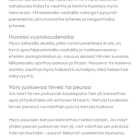
nähdessäsi hidasta vauhtia ja kiinnitä huomiosi myös
tienvarsiin. Hitaammalla vauhdilla vahingot pysyvät
pienempinä: jarrutusmatka lyhenee ja reagointiaika
pitenee.
Huomioi vuorokaudenaika
Myös sellaisilla alueilla, joilla varoitusmerkkejä ei ole, on
hyvä ajaa hiljaisemmalla vauhdilla ja tarkkaavaisena –
etenkin auringonlaskun ja -nousun aikaan! Hirvien suosima
liikkumisaika ajoittuu aamuun ja iltaan. Nouseva tai laskeva
aurinko saattaa myös häikäistä autoilijaa, mikä heikentää
näkyvyyttä.
Varo juoksevaa hirveä tai peuraa
Jos näet hirven juoksevan kauempana tien yli, kannattaa
ajaa ylityskohdan ohi erityisen hitaasti. Metsästysaikaan
hirven perässä voi nimittäin juosta metsästyskoira.
Myös peurojen kanssa kannattaa toimia samoin. Jos näet
yhden peuran juoksevan tien yli, voit odottaa sen perässä
tulevan muitakin – peurat liikkuvat useimmiten laumoina.