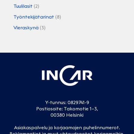
Tuulilasit
(2)
Työntekijätarinat
(8)
Vieraskynä
(3)
Y-tunnus: 0829741-9
Postiosoite: Takomotie 1–3,
00380 Helsinki
Asiakaspalvelu ja korjaamojen puhelinnumerot
.
Reklamaatiot ja muut yhteydenotot korjaamoihin
.