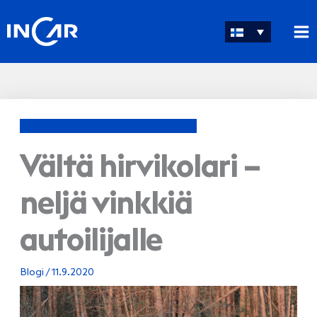
Siirry
sisältöön
Vältä hirvikolari –
neljä vinkkiä
autoilijalle
Blogi
/
11.9.2020