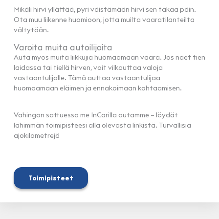
Mikäli hirvi yllättää, pyri väistämään hirvi sen takaa päin.
Ota muu liikenne huomioon, jotta muilta vaaratilanteilta
vältytään.
Varoita muita autoilijoita
Auta myös muita liikkujia huomaamaan vaara. Jos näet tien
laidassa tai tiellä hirven, voit vilkauttaa valoja
vastaantulijalle. Tämä auttaa vastaantulijaa
huomaamaan eläimen ja ennakoimaan kohtaamisen.
Vahingon sattuessa me InCarilla autamme – löydät
lähimmän toimipisteesi alla olevasta linkistä. Turvallisia
ajokilometrejä
Toimipisteet