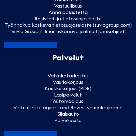
Vastuullisuus
Anna palautetta
Rekisteri- ja tietosuojaseloste
Työnhakua koskeva tietosuojaseloste (suviagroup.com)
Suvia Groupin ilmoituskanava ja ilmoittamisohjeet
Palvelut
Vahinkotarkastus
Vauriokorjaus
Koukkukorjaus (PDR)
Lasipalvelut
Automaalaus
Valtuutettu Jaguar Land Rover -vauriokorjaamo
Sijaisauto
Palveluauto