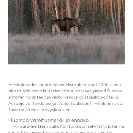
Hirvikolareiden määrä on onneksi vähentynyt 2000-luvun
alusta. Vahinkoja kuitenkin sattuu edelleen ympäri Suomea,
eritoten maanteillä ja vilkkailla kaksikaistaisilla pääteillä.
Autoilija voi tehdä paljon vähentääkseen hirvikolarin riskiä:
tässä neljä vinkkiä syyskauteen!
Huomaa varoitusmerkki ja ennakoi
Hirvivaara-merkkien paikat on tarkkaan selvitetty, joten ne
kannattaa aina ottaa vakavasti. Hirvivaroitusmerkin