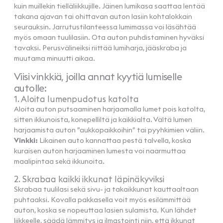
kuin muillekin tielläliikkujille. Jäinen lumikasa saattaa lentää
takana ajavan tai ohittavan auton lasiin kohtalokkain
seurauksin. Jarrutustilanteessa lumimassa voi läsähtää
myös omaan tuulilasiin. Ota auton puhdistaminen hyväksi
tavaksi. Perusvälineiksi riittää lumiharja, jääskraba ja
muutama minuutti aikaa.
Viisi vinkkiä, joilla annat kyytiä lumiselle
autolle:
1. Aloita lumenpudotus katolta
Aloita auton putsaaminen harjaamalla lumet pois katolta,
sitten ikkunoista, konepelliltä ja kaikkialta. Vältä lumen
harjaamista auton ”aukkopaikkoihin” tai pyyhkimien väliin.
Vinkki:
Likainen auto kannattaa pestä talvella, koska
kuraisen auton harjaaminen lumesta voi naarmuttaa
maalipintaa sekä ikkunoita.
2. Skrabaa kaikki ikkunat läpinäkyviksi
Skrabaa tuulilasi sekä sivu- ja takaikkunat kauttaaltaan
puhtaaksi. Kovalla pakkasella voit myös esilämmittää
auton, koska se nopeuttaa lasien sulamista. Kun lähdet
liikkeelle, säädä lämmitys ja ilmastointi niin, että ikkunat