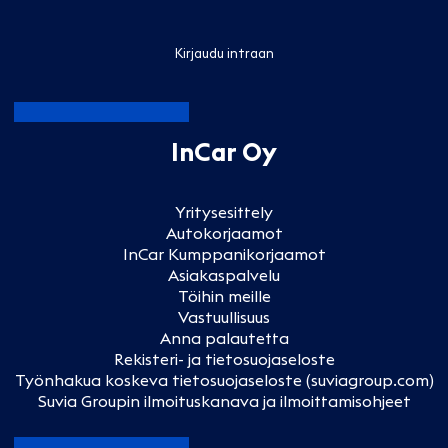
Kirjaudu intraan
InCar Oy
Yritysesittely
Autokorjaamot
InCar Kumppanikorjaamot
Asiakaspalvelu
Töihin meille
Vastuullisuus
Anna palautetta
Rekisteri- ja tietosuojaseloste
Työnhakua koskeva tietosuojaseloste (suviagroup.com)
Suvia Groupin ilmoituskanava ja ilmoittamisohjeet