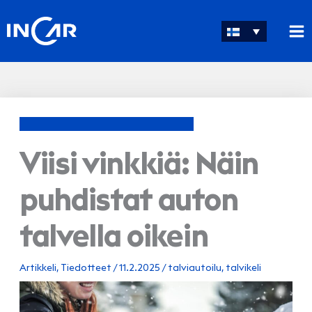
Siirry
sisältöön
Viisi vinkkiä: Näin
puhdistat auton
talvella oikein
Artikkeli
,
Tiedotteet
/
11.2.2025
/
talviautoilu
,
talvikeli