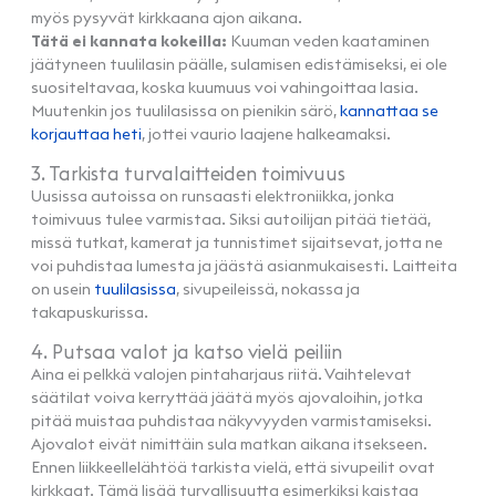
myös pysyvät kirkkaana ajon aikana.
Tätä ei kannata kokeilla:
Kuuman veden kaataminen
jäätyneen tuulilasin päälle, sulamisen edistämiseksi, ei ole
suositeltavaa, koska kuumuus voi vahingoittaa lasia.
Muutenkin jos tuulilasissa on pienikin särö,
kannattaa se
korjauttaa heti
, jottei vaurio laajene halkeamaksi.
3. Tarkista turvalaitteiden toimivuus
Uusissa autoissa on runsaasti elektroniikka, jonka
toimivuus tulee varmistaa. Siksi autoilijan pitää tietää,
missä tutkat, kamerat ja tunnistimet sijaitsevat, jotta ne
voi puhdistaa lumesta ja jäästä asianmukaisesti. Laitteita
on usein
tuulilasissa
, sivupeileissä, nokassa ja
takapuskurissa.
4. Putsaa valot ja katso vielä peiliin
Aina ei pelkkä valojen pintaharjaus riitä. Vaihtelevat
säätilat voiva kerryttää jäätä myös ajovaloihin, jotka
pitää muistaa puhdistaa näkyvyyden varmistamiseksi.
Ajovalot eivät nimittäin sula matkan aikana itsekseen.
Ennen liikkeellelähtöä tarkista vielä, että sivupeilit ovat
kirkkaat. Tämä lisää turvallisuutta esimerkiksi kaistaa