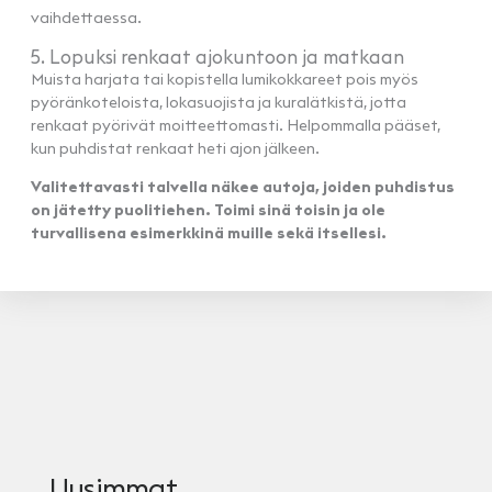
vaihdettaessa.
5. Lopuksi renkaat ajokuntoon ja matkaan
Muista harjata tai kopistella lumikokkareet pois myös
pyöränkoteloista, lokasuojista ja kuralätkistä, jotta
renkaat pyörivät moitteettomasti. Helpommalla pääset,
kun puhdistat renkaat heti ajon jälkeen.
Valitettavasti talvella näkee autoja, joiden puhdistus
on jätetty puolitiehen. Toimi sinä toisin ja ole
turvallisena esimerkkinä muille sekä itsellesi.
Uusimmat