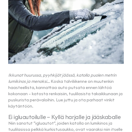
Ikkunat huurussa, pyyhkijät jäässä, katolla puolen metrin
lumikinos ja menoksi…
Koska talviliikenne on muutenkin
haasteellista, kannattaa auto putsata ennen lähtöä
kokonaan – katosta renkaisiin, tuulilasista takaikkunaan ja
puskurista perävaloihin. Lue juttu ja ota parhaat vinkit
käytäntöön.
Ei igluautoilulle – Kyllä harjalle ja jääskaballe
Niin sanotut ”igluautot”, joiden katolla on lumikinos ja
tuulilasissa pelkkä kurkistusaukko, ovat vaaraksi niin itselle