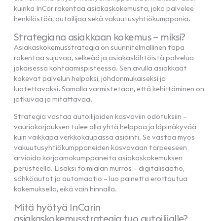
kuinka InCar rakentaa asiakaskokemusta, joka palvelee
henkilöstöä, autoilijaa sekä vakuutusyhtiökumppania.
Strategiana asiakkaan kokemus – miksi?
Asiakaskokemusstrategia on suunnitelmallinen tapa
rakentaa sujuvaa, selkeää ja asiakaslähtöistä palvelua
jokaisessa kohtaamispisteessä. Sen avulla asiakkaat
kokevat palvelun helpoksi, johdonmukaiseksi ja
luotettavaksi. Samalla varmistetaan, että kehittäminen on
jatkuvaa ja mitattavaa.
Strategia vastaa autoilijoiden kasvaviin odotuksiin –
vauriokorjauksen tulee olla yhtä helppoa ja läpinäkyvää
kuin vaikkapa verkkokaupassa asiointi. Se vastaa myös
vakuutusyhtiökumppaneiden kasvavaan tarpeeseen
arvioida korjaamokumppaneita asiakaskokemuksen
perusteella. Lisäksi toimialan murros – digitalisaatio,
sähköautot ja automaatio – luo painetta erottautua
kokemuksella, eikä vain hinnalla.
Mitä hyötyä InCarin
asiakaskokemusstrategia tuo autoilijalle?