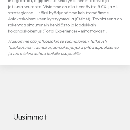
integraatiot, digipalvelut sekä yhteinen mittaristo ja
jatkuva seuranta. Visiomme on olla tiennäyttäjä CX- ja AI-
strategiassa. Lisäksi hyödynnämme kehittämäämme
Asiakaskokemuksen kypsyysmallia (CMMM). Tavoitteena on
rakentaa sitoutunein henkilöstö ja laadukkain
kokonaiskokemus (Total Experience) – mitattavasti.
Haluamme olla jatkossakin se suomalainen, tutkitusti
tasalaatuisin vauriokorjaamoketju, joka pitää lupauksensa
ja tuo mielenrauhaa kaikille osapuolille.
Uusimmat