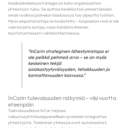
Asiakaskokemusstrategia on koko organisaation
yhteistyön tulos. Se auttaa henkilöstöä ymmärtämään
oman roolinsa palvelun laadussa ja tuo ylpeyttä työhön.
Myös empatiataitoja on koulutettu – korjaamon rooli ei ole
vain korjata autoja, vaan kohdata ihminen
myötätuntoisesti vahinkotilanteessa.
”InCarin strateginen lähestymistapa ei
ole pelkkä pehmeä arvo – se on myös
keskeinen tekijä
asiakastyytyväisyyden, tehokkuuden ja
kannattavuuden kasvussa.”
InCarin tulevaisuuden näkymiä – viisi vuotta
eteenpäin
Tulevaisuudessa InCar tarjoaa
vakuutusyhtiökumppaneilleen syvemmin integroitua
yhteistyötä. Toiminnan ytimessä ovat automaatiot,