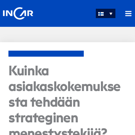
Siirry
sisältöön
Kuinka
asiakaskokemukse
sta tehdään
strateginen
menestystekijä?