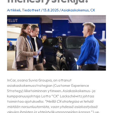
Artikkeli
,
Tiedotteet
/
13.8.2025
/
Asiakaskokemus
,
CX
InCar, osana Suvia Groupia, on ottanut
asiakaskokemusstrategian (Customer Experience
Strategy) liiketoiminnan ytimeen. Asiakaskokemus- ja
kumppanuusjohtaja Lotta ”CX” Lackschéwitz johtaa
toimintaa ajatuksella:
”Meillä CX-strategiaa ei tehdä
mistään norsunluutornista, vaan yhdessä asiakastyössä
olevien ihmisten ja yhteistyökumppaneiden kanssa.”
Lue,