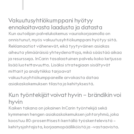
Vakuutusyhtiökumppani hyötyy
ennakoitavasta laadusta ja datasta
Kun autoilijan palvelukokemus vauriokorjaamolla on
onnistunut, myös vakuutusyhtiökumppani hyötyy siitä.
Reklamaatiot vähenevät, eikä tyytyväinen asiakas
aiheuta ylimääräisiä yhteydenottoja, mikä säästää aikaa
ja resursseja. InCarin tasalaatuinen palvelu koko ketjussa
lisää luotettavuutta. Lisäksi strategiaan sisältyvät
mittarit ja analytiikka tarjoavat
vakuutusyhtiökumppaneille arvokasta dataa
asiakaskokemuksen tilasta ja kehityksestä.
Kun työntekijät voivat hyvin – brändikin voi
hyvin
Kaiken takana on jokainen InCarin työntekijä sekä
kymmenen hengen asiakaskokemuksen johtoryhmä, joka
koostuu 80-prosenttisesti kentällä työskentelevistä –
kehitysjohtajista, korjaamopäälliköistä ja -vastaavista.