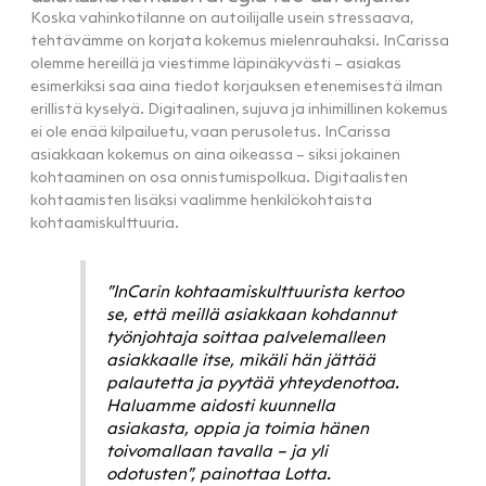
Koska vahinkotilanne on autoilijalle usein stressaava,
tehtävämme on korjata kokemus mielenrauhaksi. InCarissa
olemme hereillä ja viestimme läpinäkyvästi – asiakas
esimerkiksi saa aina tiedot korjauksen etenemisestä ilman
erillistä kyselyä. Digitaalinen, sujuva ja inhimillinen kokemus
ei ole enää kilpailuetu, vaan perusoletus. InCarissa
asiakkaan kokemus on aina oikeassa – siksi jokainen
kohtaaminen on osa onnistumispolkua. Digitaalisten
kohtaamisten lisäksi vaalimme henkilökohtaista
kohtaamiskulttuuria.
”InCarin kohtaamiskulttuurista kertoo
se, että meillä asiakkaan kohdannut
työnjohtaja soittaa palvelemalleen
asiakkaalle itse, mikäli hän jättää
palautetta ja pyytää yhteydenottoa.
Haluamme aidosti kuunnella
asiakasta, oppia ja toimia hänen
toivomallaan tavalla – ja yli
odotusten”,
painottaa Lotta.