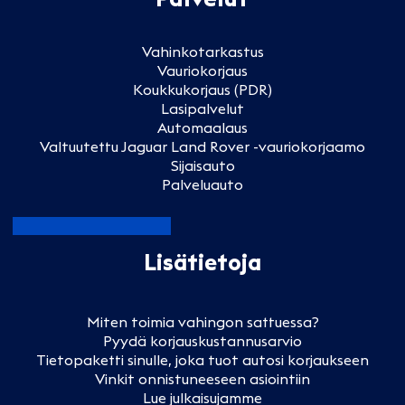
Vahinkotarkastus
Vauriokorjaus
Koukkukorjaus (PDR)
Lasipalvelut
Automaalaus
Valtuutettu Jaguar Land Rover -vauriokorjaamo
Sijaisauto
Palveluauto
Lisätietoja
Miten toimia vahingon sattuessa?
Pyydä korjauskustannusarvio
Tietopaketti sinulle, joka tuot autosi korjaukseen
Vinkit onnistuneeseen asiointiin
Lue julkaisujamme