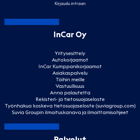
Kirjaudu intraan
InCar Oy
Yritysesittely
Autokorjaamot
InCar Kumppanikorjaamot
Asiakaspalvelu
Töihin meille
Vastuullisuus
Anna palautetta
Rekisteri- ja tietosuojaseloste
Työnhakua koskeva tietosuojaseloste (suviagroup.com)
Suvia Groupin ilmoituskanava ja ilmoittamisohjeet
Palvelut