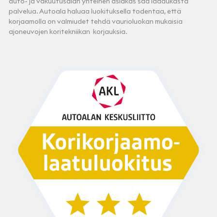
auto- ja vakuutusalan yhteinen asiakas saa laadukasta
palvelua. Autoala haluaa luokituksella todentaa, että
korjaamolla on valmiudet tehdä vaurioluokan mukaisia
ajoneuvojen koritekniikan korjauksia.