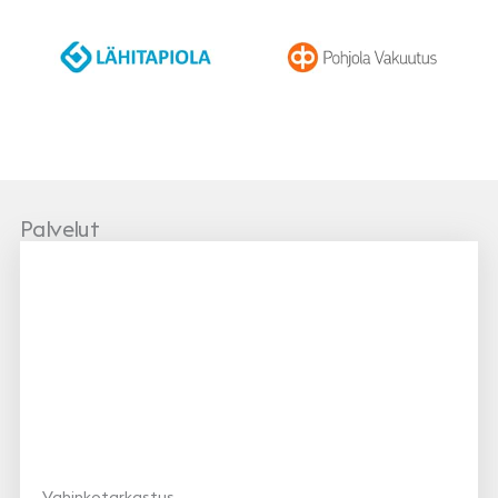
LähiTapiola
Pohjola
Palvelut
Vahinkotarkastus