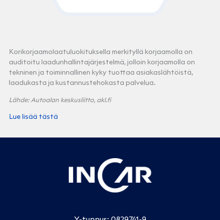
Korikorjaamolaatuluokituksella merkityllä korjaamolla on
auditoitu laadunhallintajärjestelmä, jolloin korjaamolla on
tekninen ja toiminnallinen kyky tuottaa asiakaslähtöistä,
laadukasta ja kustannustehokasta palvelua.
Lähde: Autoalan keskusliitto, akl.fi
Lue lisää tästä
Y-tunnus: 0829741-9