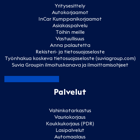
Yritysesittely
Autokorjaamot
InCar Kumppanikorjaamot
Asiakaspalvelu
Töihin meille
Vastuullisuus
Anna palautetta
Rekisteri- ja tietosuojaseloste
Työnhakua koskeva tietosuojaseloste (suviagroup.com)
Suvia Groupin ilmoituskanava ja ilmoittamisohjeet
Palvelut
Vahinkotarkastus
Vauriokorjaus
Koukkukorjaus (PDR)
Lasipalvelut
Automaalaus