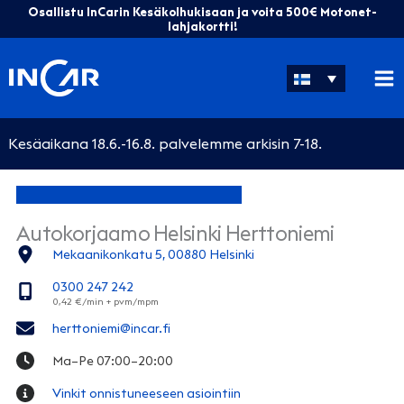
Siirry
Osallistu InCarin Kesäkolhukisaan ja voita 500€ Motonet-
sisältöön
lahjakortti!
Kesäaikana 18.6.-16.8. palvelemme arkisin 7-18.
Autokorjaamo Helsinki Herttoniemi
Mekaanikonkatu 5, 00880 Helsinki
0300 247 242
herttoniemi@incar.fi
Ma–Pe 07:00–20:00
Vinkit onnistuneeseen asiointiin