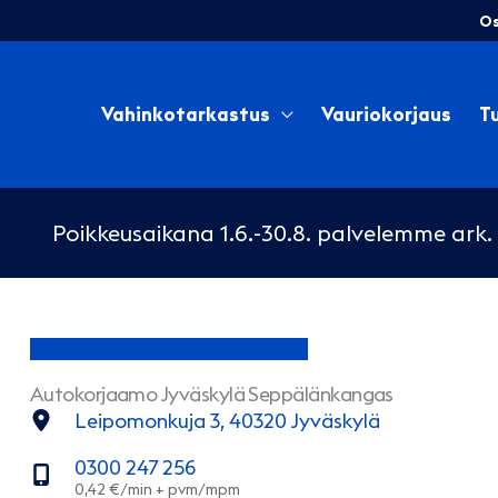
Siirry
Os
sisältöön
Vahinkotarkastus
Vauriokorjaus
Tu
Poikkeusaikana 1.6.-30.8. palvelemme ark. 
Autokorjaamo Jyväskylä Seppälänkangas
Leipomonkuja 3, 40320 Jyväskylä
0300 247 256