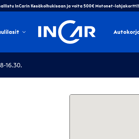
allistu InCarin Kesäkolhukisaan ja voita 500€ Motonet-lahjakortti!
ulilasit
Autokorj
8-16.30.