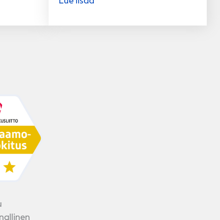
Lue lisää
u
nallinen