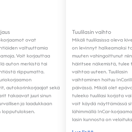
jaus
Tuulilasin vaihto
okorjaamot ovat
Mikäli tuulilasissa oleva ki
htiöiden valtuuttamia
on levinnyt halkeamaksi tai
aamoja. Voit korjauttaa
muuten vahingoittunut niin
llä auton merkistä tai
häiritsee näkemistä, tulee t
htiöstä riippumatta.
vaihtaa uuteen. Tuulilasin
auriokorjaamon
vaihtaminen hoituu InCaril
it, autokorinkorjaajat sekä
päivässä. Mikäli olet epä
it takaavat juuri sinun
tuleeko tuulilasi korjata va
turvallisen ja laadukkaan
voit käydä näyttämässä si
n lopputuloksen.
lähimmällä InCar-korjaamol
lasin kunnosta on veloituk