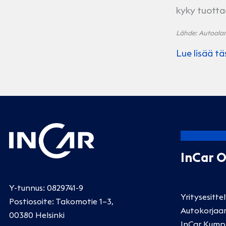
kyky tuotta
Lähde: Autoalan k
Lue lisää tä
InCar 
Y-tunnus: 0829741-9
Yritysesitte
Postiosoite: Takomotie 1–3,
Autokorjaa
00380 Helsinki
InCar Kump