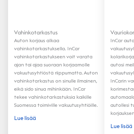
Vahinkotarkastus
Vauriokor
Auton korjaus alkaa
InCar aut
vahinkotarkastuksella. InCar
vakuutusy
vahinkotarkastukseen voit varata
kolarikorj
ajan tai ajaa suoraan korjaamolle
autosi mei
vakuutusyhtiöstä riippumatta. Auton
vakuutusy
vahinkotarkastus on sinulle ilmainen,
InCarin v
eikä sido sinua mihinkään. InCar
korimestar
tekee vahinkotarkastuksia kaikille
automaalar
Suomessa toimiville vakuutusyhtiöille.
autollesi 
korjaukse
Lue lisää
Lue lisää