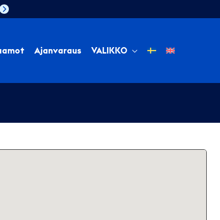
aamot
Ajanvaraus
VALIKKO