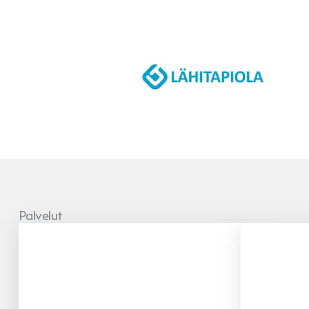
Vakuutusyhtiö
LähiTapiola
Palvelut