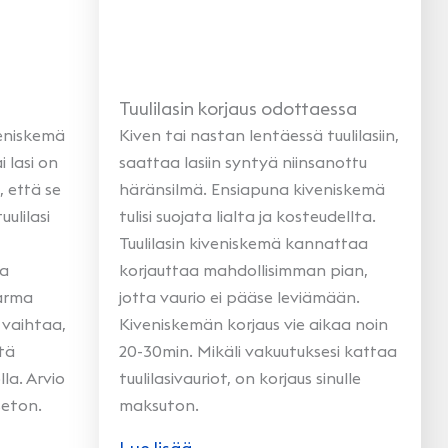
Tuulilasin korjaus odottaessa
veniskemä
Kiven tai nastan lentäessä tuulilasiin,
 lasi on
saattaa lasiin syntyä niinsanottu
, että se
häränsilmä. Ensiapuna kiveniskemä
uulilasi
tulisi suojata lialta ja kosteudellta.
Tuulilasin kiveniskemä kannattaa
la
korjauttaa mahdollisimman pian,
varma
jotta vaurio ei pääse leviämään.
i vaihtaa,
Kiveniskemän korjaus vie aikaa noin
tä
20-30min. Mikäli vakuutuksesi kattaa
la. Arvio
tuulilasivauriot, on korjaus sinulle
seton.
maksuton.