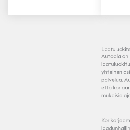
Laatuluokite
Autoala on 
laatuluokit
yhteinen as
palvelua. A
että korjaa
mukaisia aj
Korikorjaam
laadunhallin