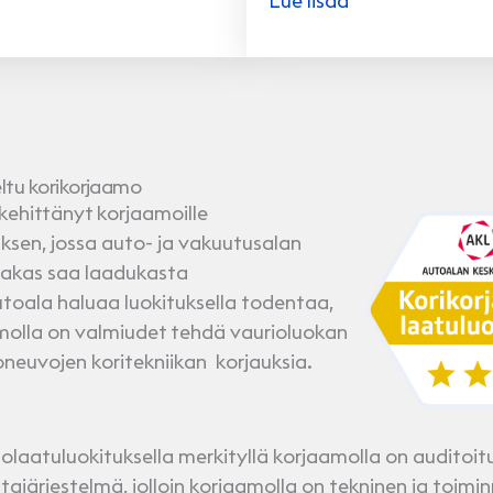
Lue lisää
ltu korikorjaamo
kehittänyt korjaamoille
uksen, jossa auto- ja vakuutusalan
iakas saa laadukasta
utoala haluaa luokituksella todentaa,
molla on valmiudet tehdä vaurioluokan
oneuvojen koritekniikan korjauksia.
olaatuluokituksella merkityllä korjaamolla on auditoit
tajärjestelmä, jolloin korjaamolla on tekninen ja toimin