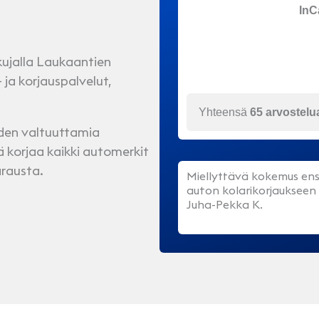
InC
ujalla Laukaantien
 ja korjauspalvelut,
Yhteensä
65 arvostelu
iden valtuuttamia
 korjaa kaikki automerkit
rausta.
Miellyttävä kokemus ens
auton kolarikorjaukseen 
Juha-Pekka K.