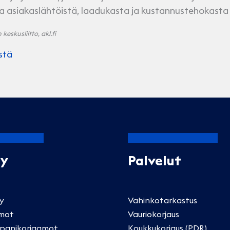
a asiakaslähtöistä, laadukasta ja kustannustehokasta
eskusliitto, akl.fi
stä
Oy
Palvelut
ly
Vahinkotarkastus
mot
Vauriokorjaus
panikorjaamot
Koukkukorjaus (PDR)