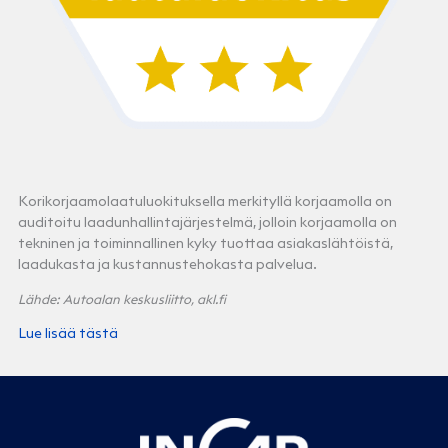
Korikorjaamolaatuluokituksella merkityllä korjaamolla on
auditoitu laadunhallintajärjestelmä, jolloin korjaamolla on
tekninen ja toiminnallinen kyky tuottaa asiakaslähtöistä,
laadukasta ja kustannustehokasta palvelua.
Lähde: Autoalan keskusliitto, akl.fi
Lue lisää tästä