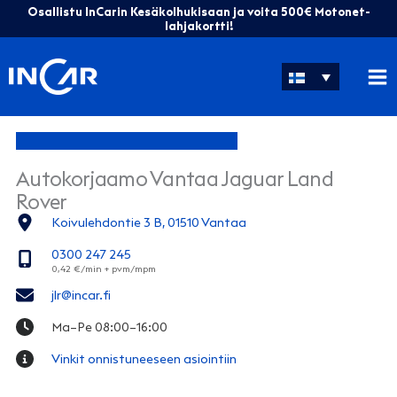
Siirry
Osallistu InCarin Kesäkolhukisaan ja voita 500€ Motonet-
sisältöön
lahjakortti!
Autokorjaamo Vantaa Jaguar Land
Rover
Koivulehdontie 3 B, 01510 Vantaa
0300 247 245
jlr@incar.fi
Ma–Pe 08:00–16:00
Vinkit onnistuneeseen asiointiin