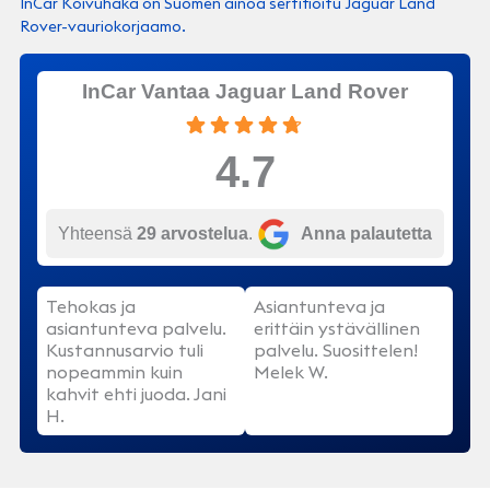
InCar Koivuhaka on Suomen ainoa sertifioitu Jaguar Land
Rover-vauriokorjaamo.
InCar Vantaa Jaguar Land Rover
4.7
Yhteensä
29 arvostelua
.
Anna palautetta
Tehokas ja
Asiantunteva ja
asiantunteva palvelu.
erittäin ystävällinen
Kustannusarvio tuli
palvelu. Suosittelen!
nopeammin kuin
Melek W.
kahvit ehti juoda. Jani
H.