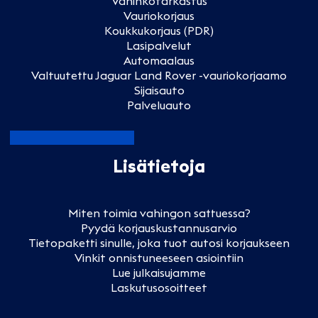
Vahinkotarkastus
Vauriokorjaus
Koukkukorjaus (PDR)
Lasipalvelut
Automaalaus
Valtuutettu Jaguar Land Rover -vauriokorjaamo
Sijaisauto
Palveluauto
Lisätietoja
Miten toimia vahingon sattuessa?
Pyydä korjauskustannusarvio
Tietopaketti sinulle, joka tuot autosi korjaukseen
Vinkit onnistuneeseen asiointiin
Lue julkaisujamme
Laskutusosoitteet