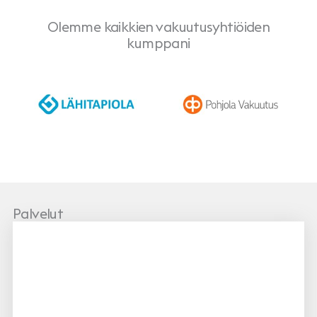
Olemme kaikkien vakuutusyhtiöiden
kumppani
LähiTapiola
Pohjola
Palvelut