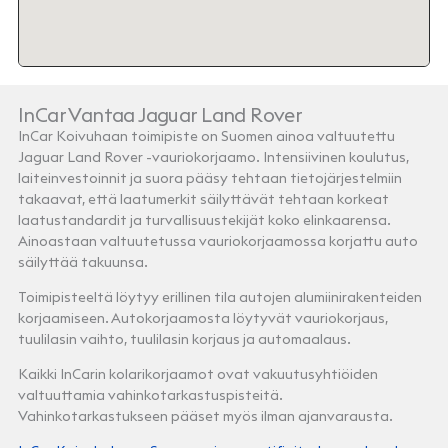
InCar Vantaa Jaguar Land Rover
InCar Koivuhaan toimipiste on Suomen ainoa valtuutettu
Jaguar Land Rover -vauriokorjaamo. Intensiivinen koulutus,
laiteinvestoinnit ja suora pääsy tehtaan tietojärjestelmiin
takaavat, että laatumerkit säilyttävät tehtaan korkeat
laatustandardit ja turvallisuustekijät koko elinkaarensa.
Ainoastaan valtuutetussa vauriokorjaamossa korjattu auto
säilyttää takuunsa.
Toimipisteeltä löytyy erillinen tila autojen alumiinirakenteiden
korjaamiseen. Autokorjaamosta löytyvät vauriokorjaus,
tuulilasin vaihto, tuulilasin korjaus ja automaalaus.
Kaikki InCarin kolarikorjaamot ovat vakuutusyhtiöiden
valtuuttamia vahinkotarkastuspisteitä.
Vahinkotarkastukseen pääset myös ilman ajanvarausta.