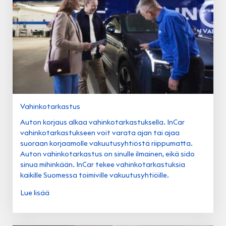
Vahinkotarkastus
Auton korjaus alkaa vahinkotarkastuksella. InCar
vahinkotarkastukseen voit varata ajan tai ajaa
suoraan korjaamolle vakuutusyhtiöstä riippumatta.
Auton vahinkotarkastus on sinulle ilmainen, eikä sido
sinua mihinkään. InCar tekee vahinkotarkastuksia
kaikille Suomessa toimiville vakuutusyhtiöille.
Lue lisää