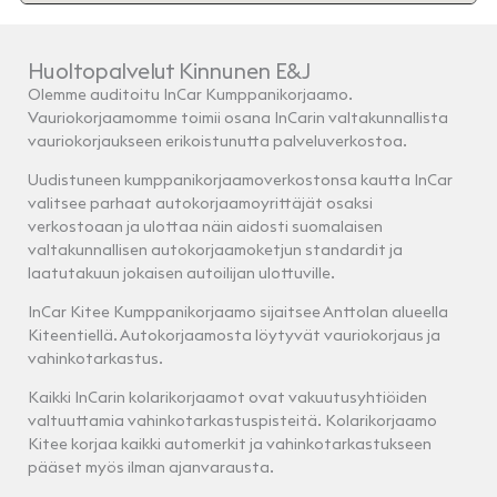
Huoltopalvelut Kinnunen E&J
Olemme auditoitu InCar Kumppanikorjaamo.
Vauriokorjaamomme toimii osana InCarin valtakunnallista
vauriokorjaukseen erikoistunutta palveluverkostoa.
Uudistuneen kumppanikorjaamoverkostonsa kautta InCar
valitsee parhaat autokorjaamoyrittäjät osaksi
verkostoaan ja ulottaa näin aidosti suomalaisen
valtakunnallisen autokorjaamoketjun standardit ja
laatutakuun jokaisen autoilijan ulottuville.
InCar Kitee Kumppanikorjaamo sijaitsee Anttolan alueella
Kiteentiellä. Autokorjaamosta löytyvät vauriokorjaus ja
vahinkotarkastus.
Kaikki InCarin kolarikorjaamot ovat vakuutusyhtiöiden
valtuuttamia vahinkotarkastuspisteitä. Kolarikorjaamo
Kitee korjaa kaikki automerkit ja vahinkotarkastukseen
pääset myös ilman ajanvarausta.