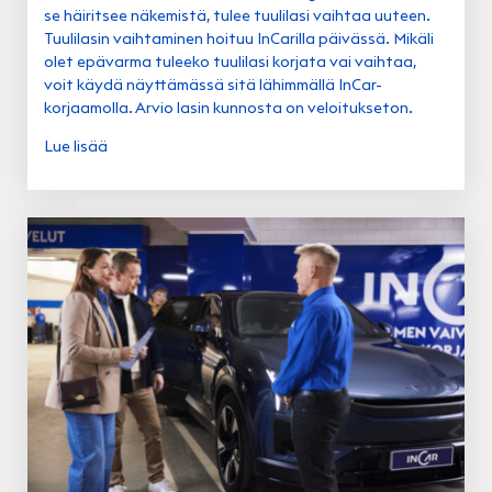
se häiritsee näkemistä, tulee tuulilasi vaihtaa uuteen.
Tuulilasin vaihtaminen hoituu InCarilla päivässä. Mikäli
olet epävarma tuleeko tuulilasi korjata vai vaihtaa,
voit käydä näyttämässä sitä lähimmällä InCar-
korjaamolla. Arvio lasin kunnosta on veloitukseton.
Lue lisää