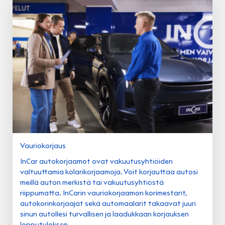
Vauriokorjaus
InCar autokorjaamot ovat vakuutusyhtiöiden
valtuuttamia kolarikorjaamoja. Voit korjauttaa autosi
meillä auton merkistä tai vakuutusyhtiöstä
riippumatta. InCarin vauriokorjaamon korimestarit,
autokorinkorjaajat sekä automaalarit takaavat juuri
sinun autollesi turvallisen ja laadukkaan korjauksen
lopputuloksen.