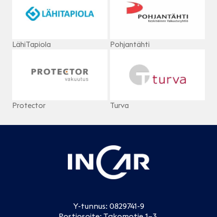
LähiTapiola
Pohjantähti
Protector
Turva
Y-tunnus: 0829741-9
Postiosoite: Takomotie 1–3,