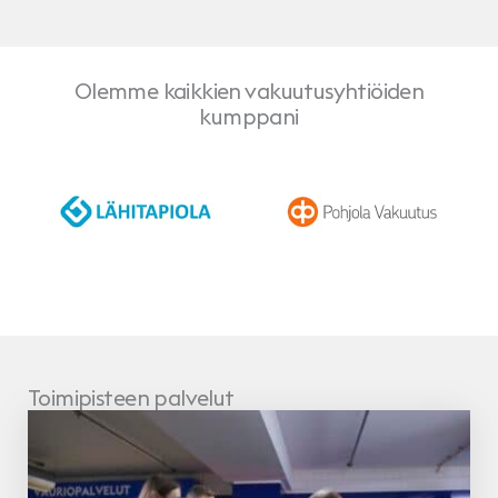
Olemme kaikkien vakuutusyhtiöiden
kumppani
LähiTapiola
Pohjola
Toimipisteen palvelut