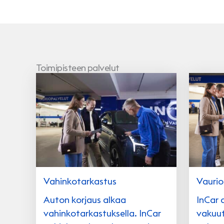
Toimipisteen palvelut
Vahinkotarkastus
Vaurio
Auton korjaus alkaa
InCar 
vahinkotarkastuksella. InCar
vakuut