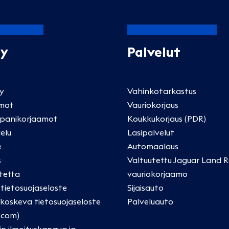
Oy
Palvelut
ly
Vahinkotarkastus
mot
Vauriokorjaus
panikorjaamot
Koukkukorjaus (PDR)
elu
Lasipalvelut
e
Automaalaus
s
Valtuutettu Jaguar Land R
tetta
vauriokorjaamo
a tietosuojaseloste
Sijaisauto
oskeva tietosuojaseloste
Palveluauto
.com)