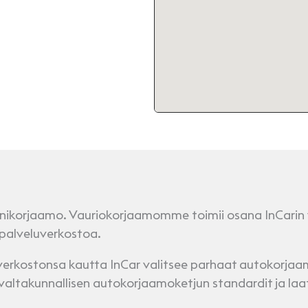
ikorjaamo. Vauriokorjaamomme toimii osana InCarin v
 palveluverkostoa.
kostonsa kautta InCar valitsee parhaat autokorjaamo
valtakunnallisen autokorjaamoketjun standardit ja laa