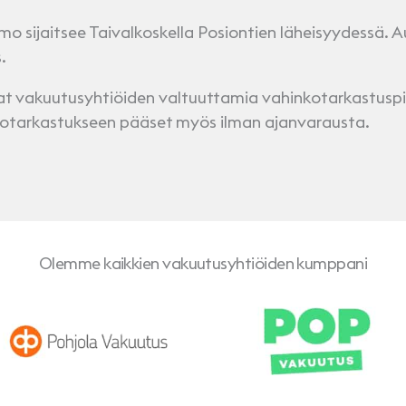
o sijaitsee Taivalkoskella Posiontien läheisyydessä.
.
vat vakuutusyhtiöiden valtuuttamia vahinkotarkastuspi
nkotarkastukseen pääset myös ilman ajanvarausta.
Olemme kaikkien vakuutusyhtiöiden kumppani
Pohjola
POP Vakuutus