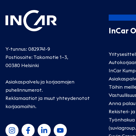
InCar 
Y-tunnus: 0829741-9
Yritysesitte
Postiosoite: Takomotie 1–3,
Autokorjaa
00380 Helsinki
InCar Kump
Asiakaspalv
Asiakaspalvelu ja korjaamojen
Töihin meill
puhelinnumerot
.
Vastuullisuu
Reklamaatiot ja muut yhteydenotot
Anna palau
korjaamoihin
.
Rekisteri- j
Työnhakua k
(suviagroup