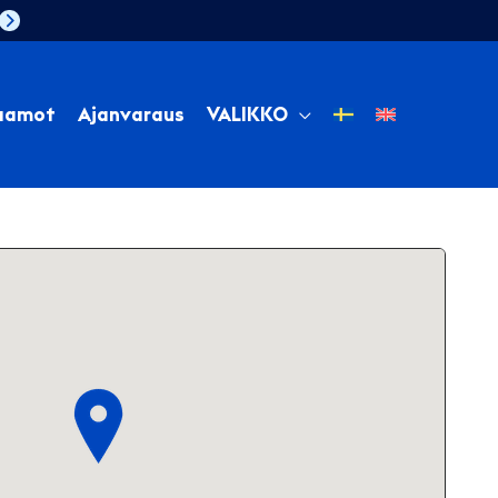
aamot
Ajanvaraus
VALIKKO