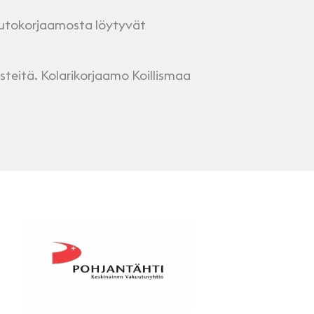
 Autokorjaamosta löytyvät
steitä. Kolarikorjaamo Koillismaa
Pohjantähti
Fennia