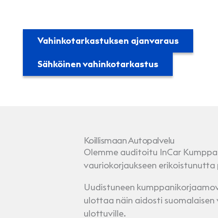
Vahinkotarkastuksen ajanvaraus
Sähköinen vahinkotarkastus
Koillismaan Autopalvelu
Olemme auditoitu InCar Kumppan
vauriokorjaukseen erikoistunutta
Uudistuneen kumppanikorjaamover
ulottaa näin aidosti suomalaisen 
ulottuville.