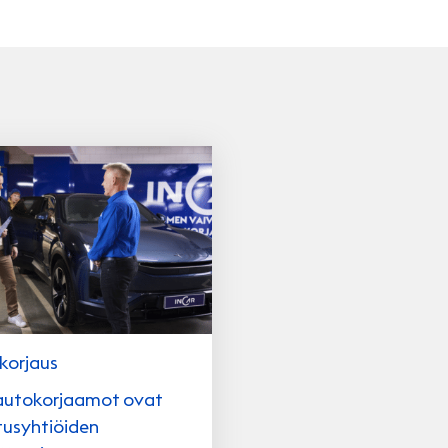
korjaus
autokorjaamot ovat
usyhtiöiden