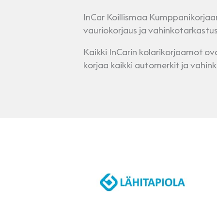
InCar Koillismaa Kumppanikorjaam
vauriokorjaus ja vahinkotarkastus
Kaikki InCarin kolarikorjaamot o
korjaa kaikki automerkit ja vahi
Vakuutusyhtiö
LähiTapiola