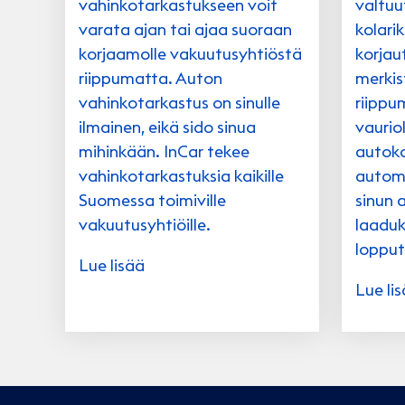
vahinkotarkastukseen voit
valtu
varata ajan tai ajaa suoraan
kolari
korjaamolle vakuutusyhtiöstä
korjau
riippumatta. Auton
merkis
vahinkotarkastus on sinulle
riippu
ilmainen, eikä sido sinua
vaurio
mihinkään. InCar tekee
autoko
vahinkotarkastuksia kaikille
automa
Suomessa toimiville
sinun a
vakuutusyhtiöille.
laaduk
lopput
Lue lisää
Lue li