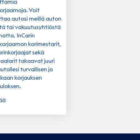
uttamia
korjaamoja. Voit
ttaa autosi meillä auton
tä tai vakuutusyhtiöstä
matta. InCarin
korjaamon korimestarit,
rinkorjaajat sekä
alarit takaavat juuri
utollesi turvallisen ja
kaan korjauksen
uloksen.
sää