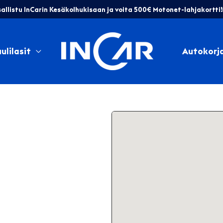
allistu InCarin Kesäkolhukisaan ja voita 500€ Motonet-lahjakortti!
ulilasit
Autokorj