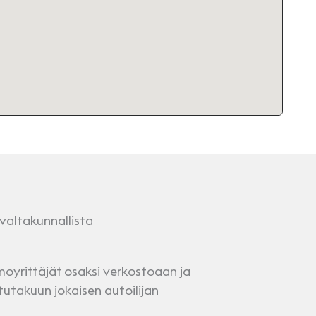
altakunnallista
yrittäjät osaksi verkostoaan ja
tutakuun jokaisen autoilijan