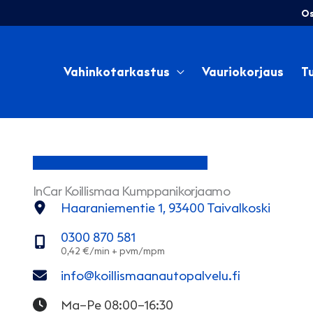
Siirry
Os
sisältöön
Vahinkotarkastus
Vauriokorjaus
Tu
InCar Koillismaa Kumppanikorjaamo
Haaraniementie 1, 93400 Taivalkoski
0300 870 581
info@koillismaanautopalvelu.fi
Ma–Pe 08:00–16:30