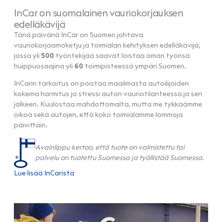
InCar on suomalainen vauriokorjauksen
edelläkävijä
Tänä päivänä InCar on Suomen johtava
vauriokorjaamoketju ja toimialan kehityksen edelläkävijä,
jossa yli
500
työntekijää saavat loistaa oman työnsä
huippuosaajina yli
60
toimipisteessä ympäri Suomen.
InCarin tarkoitus on poistaa maailmasta autoilijoiden
kokema harmitus ja stressi auton vauriotilanteessa ja sen
jälkeen. Kuulostaa mahdottomalta, mutta me tykkäämme
oikoa sekä autojen, että koko toimialamme lommoja
päivittäin.
Avainlippu kertoo, että tuote on valmistettu tai
palvelu on tuotettu Suomessa ja työllistää Suomessa.
Lue lisää InCarista