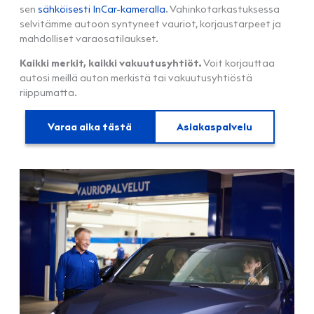
sen
sähköisesti InCar-kameralla
. Vahinkotarkastuksessa
selvitämme autoon syntyneet vauriot, korjaustarpeet ja
mahdolliset varaosatilaukset.
Kaikki merkit, kaikki vakuutusyhtiöt.
Voit korjauttaa
autosi meillä auton merkistä tai vakuutusyhtiöstä
riippumatta.
Varaa aika tästä
Asiakaspalvelu