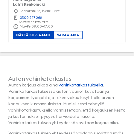
Lahti Renkomäki
Laatukatu 16, 15680 Lahti
0300 247 266
Ma–Pe 08:00–17:00
NÄYTÄ KORJAAMO
VARAA AIKA
Auton vahinkotarkastus
Auton korjaus alkaa aina
vahinkotarkastuksella
.
Vahinkotarkastuksessa auton vauriot kuvataan ja
korjaamon työnjohtaja tekee vakuutusyhtiölle arvion
korjauksen kustannuksista. Huolellisesti tehdyllä
vahinkotarkastuksella varmistetaan, että korjauksen kesto
ja kustannukset pysyvät arvioidulla tasolla.
Vahinkotarkastuksen yhteydessä sovitaan korjausaika.
Vahinkotarkastuksen yhteydessä voidaan suorittaa myös