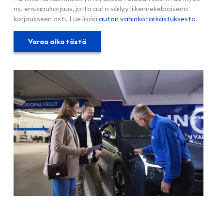
ns. ensiapukorjaus, jotta auto säilyy liikennekelpoisena
korjaukseen asti. Lue lisää
auton vahinkotarkastuksesta
.
Varaa aika tästä