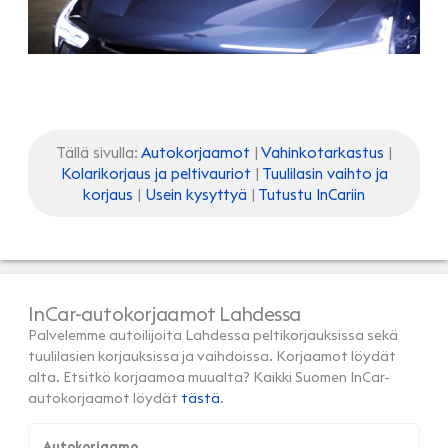
Tällä sivulla:
Autokorjaamot
|
Vahinkotarkastus
|
Kolarikorjaus ja peltivauriot
|
Tuulilasin vaihto ja
korjaus
|
Usein kysyttyä
|
Tutustu InCariin
InCar-autokorjaamot Lahdessa
Palvelemme autoilijoita Lahdessa peltikorjauksissa sekä
tuulilasien korjauksissa ja vaihdoissa. Korjaamot löydät
alta. Etsitkö korjaamoa muualta? Kaikki Suomen InCar-
autokorjaamot löydät
tästä
.
Autokorjaamo