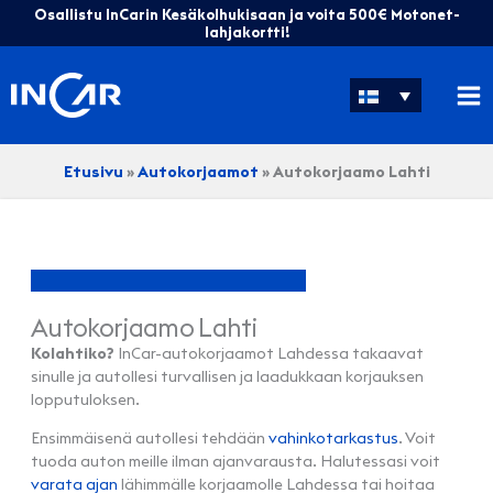
Siirry
Osallistu InCarin Kesäkolhukisaan ja voita 500€ Motonet-
sisältöön
lahjakortti!
Etusivu
»
Autokorjaamot
»
Autokorjaamo Lahti
Autokorjaamo Lahti
Kolahtiko?
InCar-autokorjaamot Lahdessa takaavat
sinulle ja autollesi turvallisen ja laadukkaan korjauksen
lopputuloksen.
Ensimmäisenä autollesi tehdään
vahinkotarkastus
. Voit
tuoda auton meille ilman ajanvarausta. Halutessasi voit
varata ajan
lähimmälle korjaamolle Lahdessa tai hoitaa