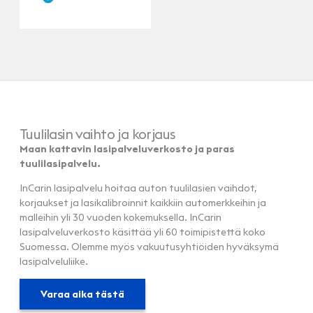
Tuulilasin vaihto ja korjaus
Maan kattavin lasipalveluverkosto ja paras
tuulilasipalvelu.
InCarin lasipalvelu hoitaa auton tuulilasien vaihdot,
korjaukset ja lasikalibroinnit kaikkiin automerkkeihin ja
malleihin yli 30 vuoden kokemuksella. InCarin
lasipalveluverkosto käsittää yli 60 toimipistettä koko
Suomessa. Olemme myös vakuutusyhtiöiden hyväksymä
lasipalveluliike.
Varaa aika tästä