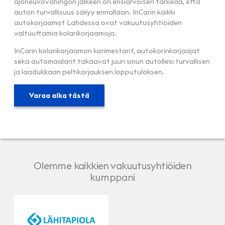
ajoneuvovahingon jälkeen on ensiarvoisen tärkeää, että
auton turvallisuus säilyy ennallaan. InCarin kaikki
autokorjaamot Lahdessa ovat vakuutusyhtiöiden
valtuuttamia kolarikorjaamoja.
InCarin kolarikorjaamon korimestarit, autokorinkorjaajat
sekä automaalarit takaavat juuri sinun autollesi turvallisen
ja laadukkaan peltikorjauksen lopputuloksen.
Varaa aika tästä
Olemme kaikkien vakuutusyhtiöiden
kumppani
LähiTapiola
Pohjola