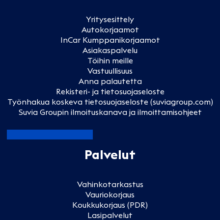
Yritysesittely
Autokorjaamot
InCar Kumppanikorjaamot
Asiakaspalvelu
Töihin meille
Vastuullisuus
Anna palautetta
Rekisteri- ja tietosuojaseloste
Työnhakua koskeva tietosuojaseloste (suviagroup.com)
Suvia Groupin ilmoituskanava ja ilmoittamisohjeet
Palvelut
Vahinkotarkastus
Vauriokorjaus
Koukkukorjaus (PDR)
Lasipalvelut