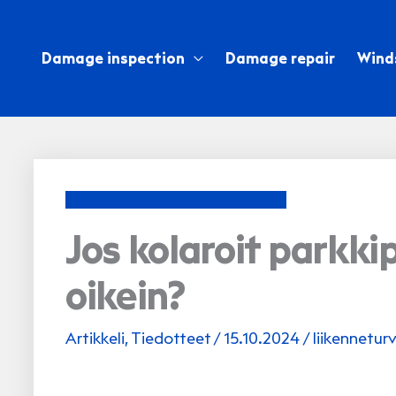
Skip
to
Damage inspection
Damage repair
Wind
content
Jos kolaroit parkki
oikein?
Artikkeli
,
Tiedotteet
/
15.10.2024
/
liikenneturv