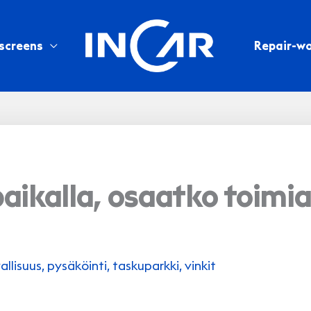
screens
Repair-w
paikalla, osaatko toimi
allisuus
,
pysäköinti
,
taskuparkki
,
vinkit