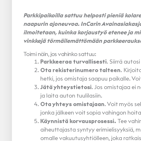
Parkkipaikoilla sattuu helposti pieniä kolarei
naapurin ajoneuvoa. InCarin Avainasiakasj
ilmoitetaan, kuinka korjaustyö etenee ja 
vinkkejä törmäilemättömään parkkeerauks
Toimi näin, jos vahinko sattuu:
Parkkeeraa turvallisesti
. Siirrä auto
Ota rekisterinumero talteen
. Kirjo
hetki, jos omistaja saapuu paikalle. V
Jätä yhteystietosi
. Jos omistajaa ei 
ja laita auton tuulilasiin.
Ota yhteys omistajaan
. Voit myös se
jonka jälkeen voit sopia vahingon hoi
Käynnistä korvausprosessi.
Tee vahi
aiheuttajasta syntyy erimielisyyksiä,
omalle vakuutusyhtiölleen, joka ratkai