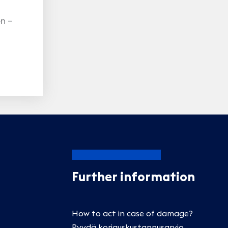
en –
Further information
How to act in case of damage?
Pyydä korjauskustannusarvio