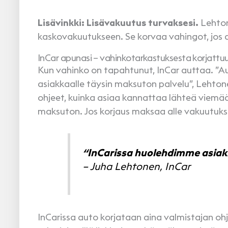
Lisävinkki: Lisävakuutus turvaksesi.
Lehton
kaskovakuutukseen. Se korvaa vahingot, jos au
InCar apunasi – vahinkotarkastuksesta korjattu
Kun vahinko on tapahtunut, InCar auttaa. ”Au
asiakkaalle täysin maksuton palvelu”
,
Lehtone
ohjeet, kuinka asiaa kannattaa lähteä viemä
maksuton. Jos korjaus maksaa alle vakuutukse
“InCarissa huolehdimme asiak
– Juha Lehtonen, InCar
InCarissa auto korjataan aina valmistajan ohj