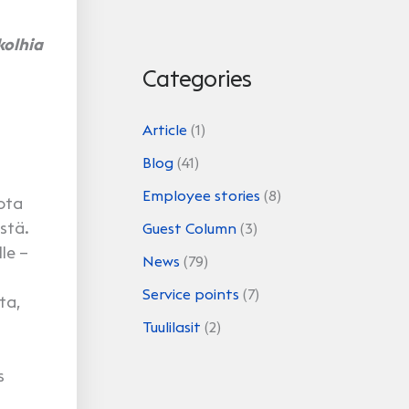
kolhia
Categories
Article
(1)
Blog
(41)
Employee stories
(8)
dota
stä.
Guest Column
(3)
le –
News
(79)
Service points
(7)
ta,
Tuulilasit
(2)
s