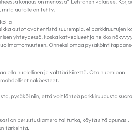
 vaiheessa korjaus on menossa”, Lehtonen valaisee. Korj
 mitä autolle on tehty.
koilla
Vaikka autot ovat entistä suurempia, ei parkkiruutujen k
amisen yhteydessä, koska katvealueet ja heikko näkyvy
aa huolimattomuuteen. Onneksi omaa pysäköintitapaans
a olla huolellinen ja välttää kiirettä. Ota huomioon
ja mahdolliset näköesteet.
ista, pysäköi niin, että voit lähteä parkkiruudusta suor
ssasi on peruutuskamera tai tutka, käytä sitä apunasi.
on tärkeintä.