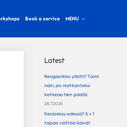
orkshops
Book a service
MENU
Latest
a
Rengasrikko yllätti? Toimi
näin, jos matkanteko
katkeaa tien päällä
28.7.2026
Kesäreissu edessä? 5 + 1
tapaa välttää ikävät