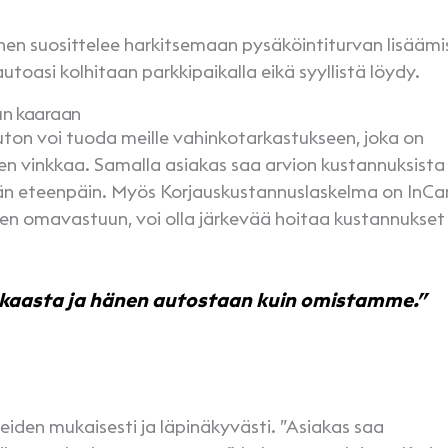
en suosittelee harkitsemaan pysäköintiturvan lisäämi
toasi kolhitaan parkkipaikalla eikä syyllistä löydy.
un kaaraan
ton voi tuoda meille vahinkotarkastukseen, joka on
n vinkkaa. Samalla asiakas saa arvion kustannuksista 
än eteenpäin. Myös Korjauskustannuslaskelma on InCar
n omavastuun, voi olla järkevää hoitaa kustannukset 
kaasta ja hänen autostaan kuin omistamme.”
eiden mukaisesti ja läpinäkyvästi. ”Asiakas saa