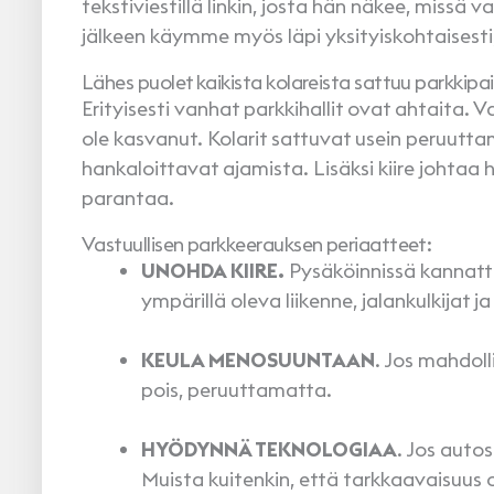
tekstiviestillä linkin, josta hän näkee, missä
jälkeen käymme myös läpi yksityiskohtaisesti,
Lähes puolet kaikista kolareista sattuu parkkipai
Erityisesti vanhat parkkihallit ovat ahtaita. 
ole kasvanut. Kolarit sattuvat usein peruutt
hankaloittavat ajamista. Lisäksi kiire joht
parantaa.
Vastuullisen parkkeerauksen periaatteet:
UNOHDA KIIRE.
Pysäköinnissä kannatta
ympärillä oleva liikenne, jalankulkijat 
KEULA MENOSUUNTAAN
. Jos mahdoll
pois, peruuttamatta.
HYÖDYNNÄ TEKNOLOGIAA
. Jos auto
Muista kuitenkin, että tarkkaavaisuus 