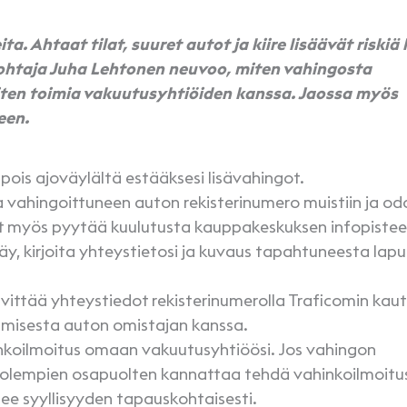
ta. Ahtaat tilat, suuret autot ja kiire lisäävät riskiä 
ohtaja Juha Lehtonen neuvoo, miten vahingosta
miten toimia vakuutusyhtiöiden kanssa. Jaossa myös
een.
si pois ajoväylältä estääksesi lisävahingot.
ita vahingoittuneen auton rekisterinumero muistiin ja o
oit myös pyytää kuulutusta kauppakeskuksen infopistee
näy, kirjoita yhteystietosi ja kuvaus tapahtuneesta lapul
lvittää yhteystiedot rekisterinumerolla Traficomin kaut
tamisesta auton omistajan kanssa.
nkoilmoitus omaan vakuutusyhtiöösi. Jos vahingon
 molempien osapuolten kannattaa tehdä vahinkoilmoitu
see syyllisyyden tapauskohtaisesti.