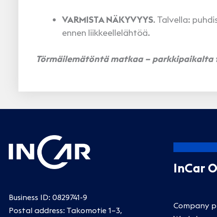
VARMISTA NÄKYVYYS
. Talvella: puhd
ennen liikkeellelähtöä.
Törmäilemätöntä matkaa – parkkipaikalta t
InCar 
Business ID: 0829741-9
Company pr
Postal address: Takomotie 1–3,