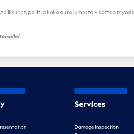
ista ikkunat, peilit ja koko auto lumesta – kattoa myöd
oiselle!
Oy
Services
esentation
Damage inspection