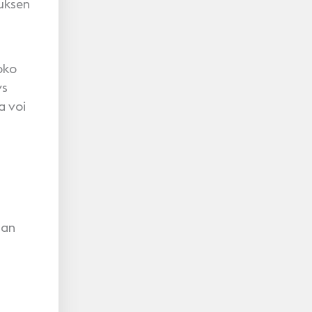
auksen
oko
ys
a voi
aan