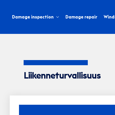
Skip
to
Damage inspection
Damage repair
Wind
content
Liikenneturvallisuus