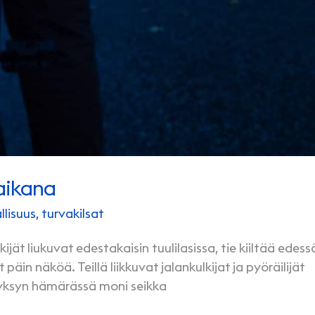
aikana
llisuus
,
turvakilsat
ät liukuvat edestakaisin tuulilasissa, tie kiiltää edess
in näköä. Teillä liikkuvat jalankulkijat ja pyöräilijät
yksyn hämärässä moni seikka