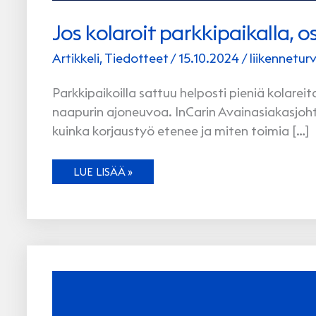
Jos kolaroit parkkipaikalla, 
Artikkeli
,
Tiedotteet
/
15.10.2024
/
liikenneturv
Parkkipaikoilla sattuu helposti pieniä kolareita.
naapurin ajoneuvoa. InCarin Avainasiakasjoh
kuinka korjaustyö etenee ja miten toimia […]
JOS
LUE LISÄÄ »
KOLAROIT
PARKKIPAIKALLA,
OSAATKO
TOIMIA
OIKEIN?