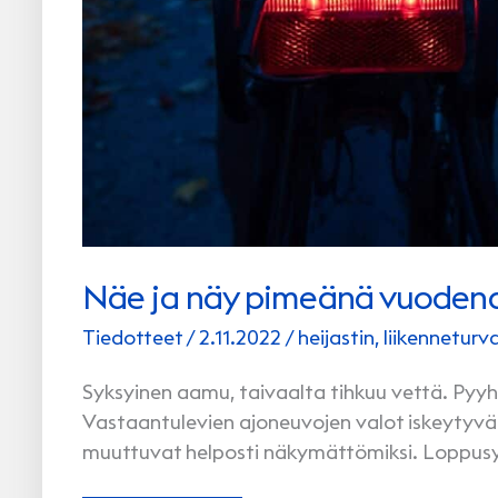
Näe ja näy pimeänä vuoden
Tiedotteet
/
2.11.2022
/
heijastin
,
liikenneturva
Syksyinen aamu, taivaalta tihkuu vettä. Pyyhkij
Vastaantulevien ajoneuvojen valot iskeytyvät pä
muuttuvat helposti näkymättömiksi. Loppus