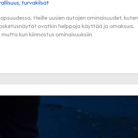
vallisuus
,
turvakilsat
 lapsuudessa. Heille uusien autojen ominaisuudet, kute
kosketusnäytöt ovatkin helppoja käyttää ja omaksua.
 mutta kun kiinnostus ominaisuuksiin