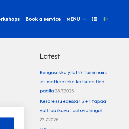
orkshops
Book a service
MENU
Latest
Rengasrikko yllätti? Toimi näin,
jos matkanteko katkeaa tien
päällä
28.7.2026
Kesäreissu edessä? 5 + 1 tapaa
välttää ikävät autovahingot
22.7.2026