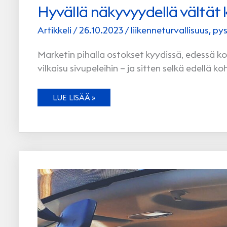
Hyvällä näkyvyydellä vältät 
Artikkeli
/
26.10.2023
/
liikenneturvallisuus
,
pys
Marketin pihalla ostokset kyydissä, edessä kot
vilkaisu sivupeleihin – ja sitten selkä edellä k
HYVÄLLÄ
LUE LISÄÄ »
NÄKYVYYDELLÄ
VÄLTÄT
KOLHUJA
PYSÄKÖINTITILANTEISSA