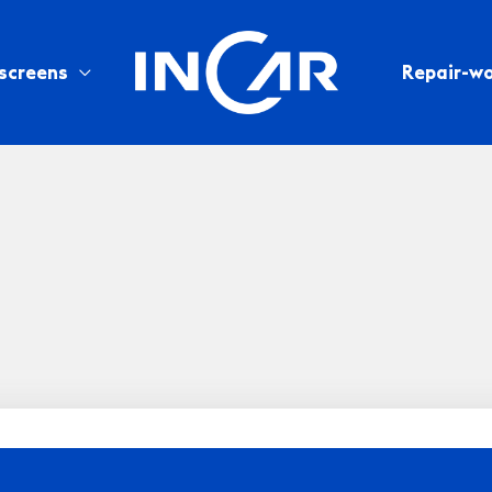
screens
Repair-w