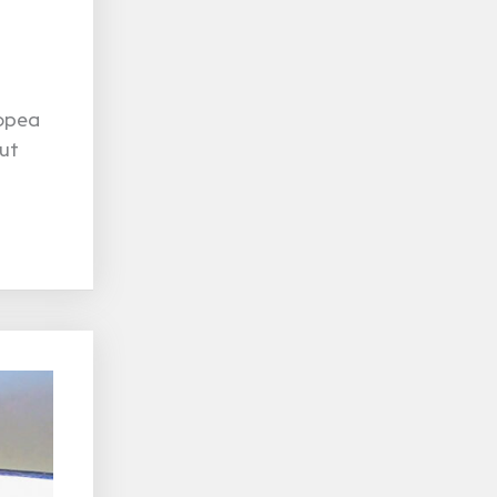
nopea
hut