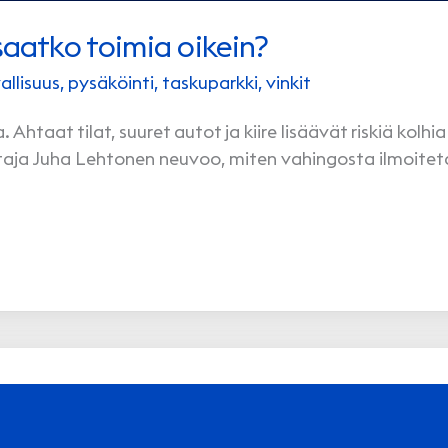
osaatko toimia oikein?
allisuus
,
pysäköinti
,
taskuparkki
,
vinkit
 Ahtaat tilat, suuret autot ja kiire lisäävät riskiä kolhia
taja Juha Lehtonen neuvoo, miten vahingosta ilmoitet