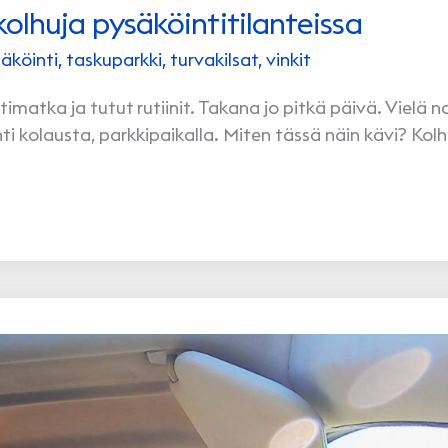
kolhuja pysäköintitilanteissa
äköinti
,
taskuparkki
,
turvakilsat
,
vinkit
imatka ja tutut rutiinit. Takana jo pitkä päivä. Vielä 
ohti kolausta, parkkipaikalla. Miten tässä näin kävi? Kol