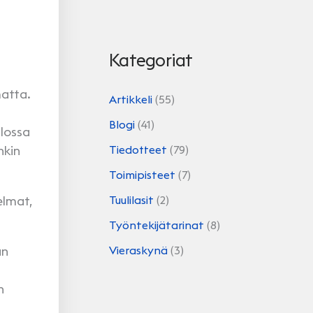
Kategoriat
matta.
Artikkeli
(55)
Blogi
(41)
llossa
Tiedotteet
(79)
nkin
Toimipisteet
(7)
Tuulilasit
(2)
elmat,
Työntekijätarinat
(8)
Vieraskynä
(3)
an
n