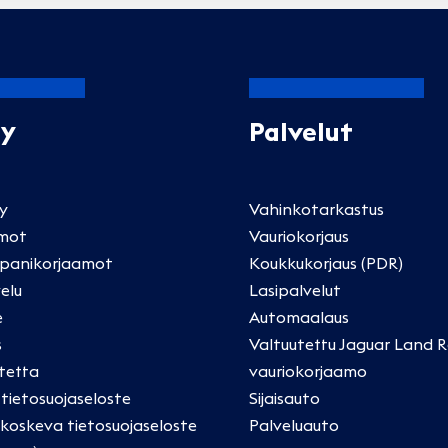
Oy
Palvelut
ly
Vahinkotarkastus
mot
Vauriokorjaus
panikorjaamot
Koukkukorjaus (PDR)
elu
Lasipalvelut
e
Automaalaus
s
Valtuutettu Jaguar Land R
tetta
vauriokorjaamo
a tietosuojaseloste
Sijaisauto
oskeva tietosuojaseloste
Palveluauto