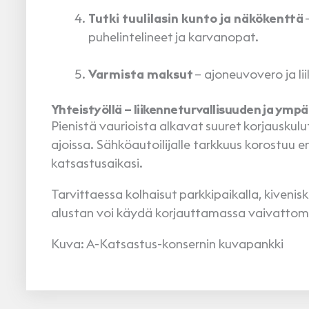
Tutki tuulilasin kunto ja näkökenttä
–
puhelintelineet ja karvanopat.
Varmista maksut
– ajoneuvovero ja l
Yhteistyöllä – liikenneturvallisuuden ja ymp
Pienistä vaurioista alkavat suuret korjauskulu
ajoissa. Sähköautoilijalle tarkkuus korostuu en
katsastusaikasi.
Tarvittaessa kolhaisut parkkipaikalla, kiven
alustan voi käydä korjauttamassa vaivattom
Kuva: A-Katsastus-konsernin kuvapankki