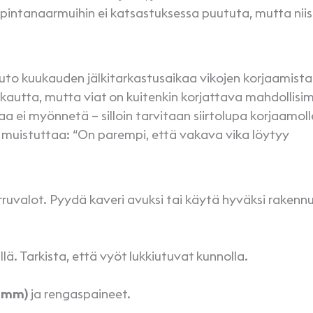
 pintanaarmuihin ei katsastuksessa puututa, mutta niis
uto kuukauden jälkitarkastusaikaa vikojen korjaamista
uukautta, mutta viat on kuitenkin korjattava mahdollis
 ei myönnetä – silloin tarvitaan siirtolupa korjaamoll
 muistuttaa: “On parempi, että vakava vika löytyy
”
ruvalot. Pyydä kaveri avuksi tai käytä hyväksi rakenn
llä. Tarkista, että vyöt lukkiutuvat kunnolla.
3 mm)
ja rengaspaineet.