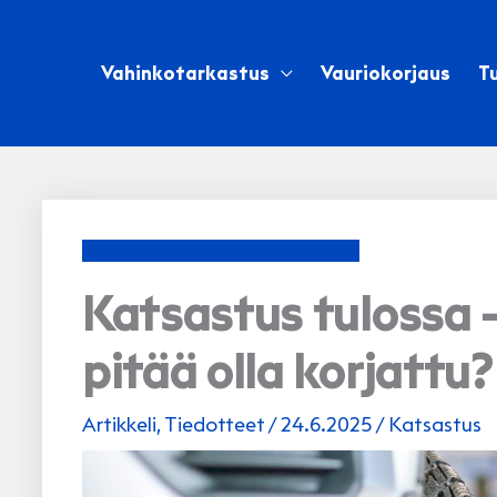
Siirry
sisältöön
Vahinkotarkastus
Vauriokorjaus
Tu
Katsastus tulossa –
pitää olla korjattu?
Artikkeli
,
Tiedotteet
/
24.6.2025
/
Katsastus