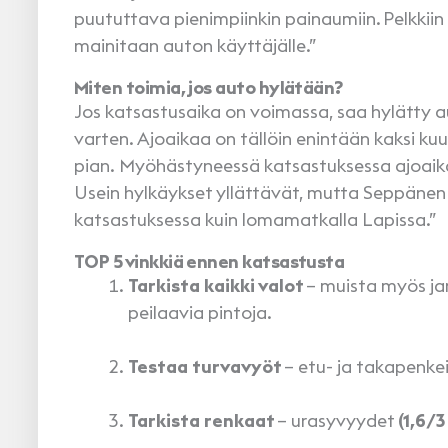
puututtava pienimpiinkin painaumiin. Pelkkiin
mainitaan auton käyttäjälle.”
Miten toimia, jos auto hylätään?
Jos katsastusaika on voimassa, saa hylätty a
varten. Ajoaikaa on tällöin enintään kaksi k
pian. Myöhästyneessä katsastuksessa ajoaikaa
Usein hylkäykset yllättävät, mutta Seppänen
katsastuksessa kuin lomamatkalla Lapissa.
TOP 5 vinkkiä ennen katsastusta
Tarkista kaikki valot
– muista myös jar
peilaavia pintoja.
Testaa turvavyöt
– etu- ja takapenkei
Tarkista renkaat
– urasyvyydet
(1,6/