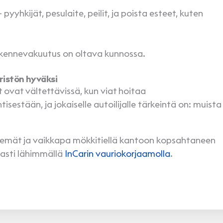
 pyyhkijät, pesulaite, peilit, ja poista esteet, kuten
iikennevakuutus on oltava kunnossa.
äristön hyväksi
t ovat vältettävissä, kun viat hoitaa
tisestään, ja jokaiselle autoilijalle tärkeintä on: muista
iskemät ja vaikkapa mökkitiellä kantoon kopsahtaneen
asti lähimmällä
InCarin vauriokorjaamolla
.