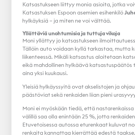
Katsastukseen liittyy monia asioita, jotka voiv
Katsastuksen Espoon asemien esihenkilö
Juh
hylkäyksiä – ja miten ne voi välttää.
Yllättäviä unohtumisia ja tuttuja vikoja
Moni yllättyy jo katsastukseen ilmoittautues
Tällöin auto voidaan kyllä tarkastaa, mutta 
liikenteessä. Mikäli katsastus aloitetaan kat
eikä mahdollinen hylkäävä katsastuspäätös tu
aina yksi kuukausi.
Yleisiä hylkäyssyitä ovat akselistojen ja ohjau
päästöviat sekä renkaiden liian pieni urasyvy
Moni ei myöskään tiedä, että nastarenkais
välillä saa olla enintään 25 %, jotta renkaid
Etuvetoisessa autossa eturenkaat kuluvat n
renkaita kannattaa kierrättää edestä taakse