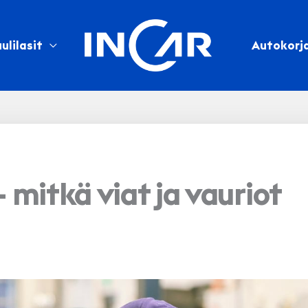
ulilasit
Autokorj
 mitkä viat ja vauriot