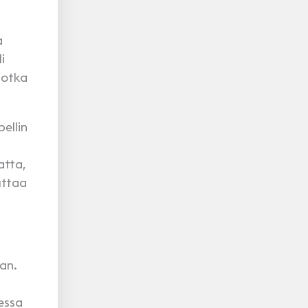
a
i
jotka
ellin
atta,
uttaa
an.
sessa