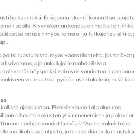
peasti halkeamaksi. Ensiapuna iskemä kannattaa suojat
e iskemän sisälle. Kiveniskemän korjaus on maksuton, mikäl
ulilasissa on usein myös kamera- ja tutkajärjestelmiä, 
äpi.
 paitsi ruostumista, myös vaaratilanteita, jos terävät p
ia lisävammoja jalankulkijoille mahdollisissa
lossa oleva törmäyspalkki voi myös vaurioitua huomaam
reunakiveen voi muuttaa pyörän asentokulmia, mikä kul
taa
kallista ajokalustoa. Pienikin vaurio tai painauma
millaan aiheuttaa akuston ylikuumenemisen ja palovaar
ttamaan pohjan vauriot herkästi: “Auton valmistajien
mille mallikohtaisia ohjeita, joten meidän on katsastuk