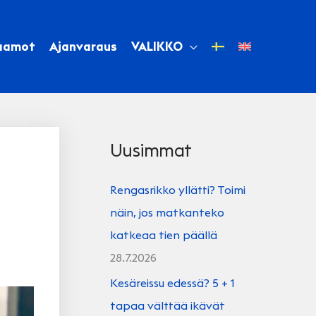
aamot
Ajanvaraus
VALIKKO
Uusimmat
Rengasrikko yllätti? Toimi
näin, jos matkanteko
katkeaa tien päällä
28.7.2026
Kesäreissu edessä? 5 + 1
tapaa välttää ikävät