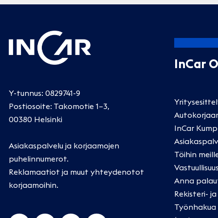
InCar 
Y-tunnus: 0829741-9
Yritysesitte
Postiosoite: Takomotie 1–3,
Autokorjaa
00380 Helsinki
InCar Kump
Asiakaspalv
Asiakaspalvelu ja korjaamojen
Töihin meill
puhelinnumerot
.
Vastuullisuu
Reklamaatiot ja muut yhteydenotot
Anna palau
korjaamoihin
.
Rekisteri- j
Työnhakua k