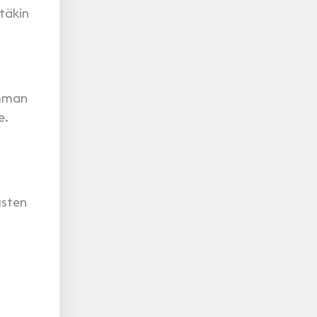
täkin
imman
e.
usten