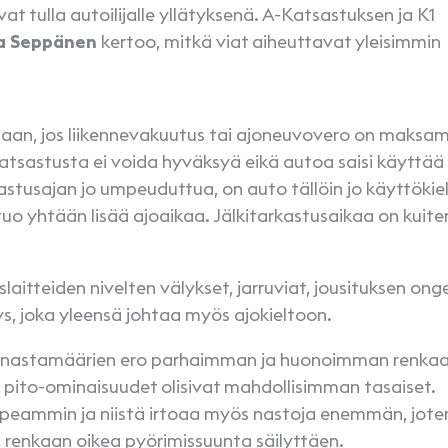
at tulla autoilijalle yllätyksenä. A-Katsastuksen ja K1
a Seppänen
kertoo, mitkä viat aiheuttavat yleisimmin
saan, jos liikennevakuutus tai ajoneuvovero on maksa
katsastusta ei voida hyväksyä eikä autoa saisi käyttää
sastusajan jo umpeuduttua, on auto tällöin jo käyttökie
o yhtään lisää ajoaikaa. Jälkitarkastusaikaa on kuite
slaitteiden nivelten välykset, jarruviat, jousituksen ong
ys, joka yleensä johtaa myös ajokieltoon.
sa nastamäärien ero parhaimman ja huonoimman renka
en pito-ominaisuudet olisivat mahdollisimman tasaiset.
opeammin ja niistä irtoaa myös nastoja enemmän, jote
, renkaan oikea pyörimissuunta säilyttäen.