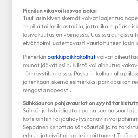
Pienikin vika voi kasvaa isoksi
Tuulilasin kiveniskemät voivat laajentua no
teipillä tai lasilaastarilla, jotta lika ei pääs
lasivakuutus on voimassa. Uusissa autoissa tu
eivät toimi luotettavasti vaurioituneen lasin l
Pienetkin
parkkipaikkakolhut
voivat aiheuttaa
reunat jäävät esiin. Niistä voi aiheutua vakav
törmäystilanteissa. Puskurin kolhun alla pii
ja renkaan iskemä esimerkiksi parkkipaikan 
rengasta nopeasti.
Sähköauton pohjavauriot on syytä tarkistut
Sähkö- ja hybridiauton pohja suojaa suurta ja 
kotelointiin tai jäähdytyskanaviin voi pahim
Seppänen kehottaa sähköautoilijoita tarkistu
edustajat eivät aina ole ilmoittaneet Trafico