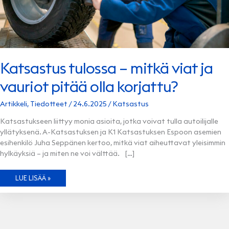
Katsastus tulossa – mitkä viat ja
vauriot pitää olla korjattu?
Artikkeli
,
Tiedotteet
/
24.6.2025
/
Katsastus
Katsastukseen liittyy monia asioita, jotka voivat tulla autoilijalle
yllätyksenä. A-Katsastuksen ja K1 Katsastuksen Espoon asemien
esihenkilö Juha Seppänen kertoo, mitkä viat aiheuttavat yleisimmin
hylkäyksiä – ja miten ne voi välttää. […]
KATSASTUS
LUE LISÄÄ »
TULOSSA
–
MITKÄ
VIAT
JA
VAURIOT
PITÄÄ