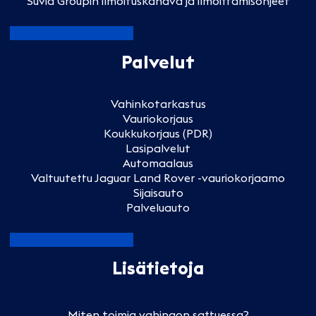
Suvia Groupin ilmoituskanava ja ilmoittamisohjeet
Palvelut
Vahinkotarkastus
Vauriokorjaus
Koukkukorjaus (PDR)
Lasipalvelut
Automaalaus
Valtuutettu Jaguar Land Rover -vauriokorjaamo
Sijaisauto
Palveluauto
Lisätietoja
Miten toimia vahingon sattuessa?