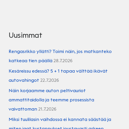
OLLA
KORJATTU?
Uusimmat
Rengasrikko yllätti? Toimi näin, jos matkanteko
katkeaa tien päällä
28.7.2026
Kesäreissu edessä? 5 + 1 tapaa välttää ikävät
autovahingot
22.7.2026
Näin korjaamme auton peltivauriot
ammattitaidolla ja teemme prosessista
vaivattoman
21.7.2026
Miksi tuulilasin vaihdossa ei kannata säästää ja
miten jaat kustannukset joustavasti arkeen