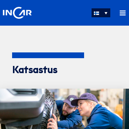
Siirry
sisältöön
Katsastus