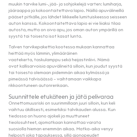
muukin tarvike lumi-, jää- ja sohjokelejä varten: lumiharja,
jääraappa ja kokoontaitettava lapio. Näillä apuvälineillä
pääset pitkälle, jos lähdet liikkeelle lumituiskeessa seisseen
auton kanssa. Kokoontaitettava lapio ei vie liiaksi tilaa
autosta, mutta on oiva apu, jos oman auton ympärillä on
syystä tai toisesta isot kasat lunta.
Talven tarvikepakettia kootessa mukaan kannattaa
heittää myös lämmin, ylimääräinen
vaatekerta, taskulamppu sekä heijastinliivi. Nämä
ovat kallisarvoisia apuvälineitä silloin, kun joudut syystä
tai toisesta olemaan pidemmän aikaa kylmässä ja
pimeässä talvisäässä – vaihtamaan vaikkapa
rikkoontuneen autonrenkaan.
Suunnittele etukäteen ja jätä pelivaraa
Onnettomuusriski on suurimmillaan juuri silloin, kun keli
vaihtuu äkillisesti, esimerkiksi talvikauden alussa. Kun
tiedossa on huono ajokeli ja muuttuneet
tieolosuhteet, ajomatkaan kannattaa varata
suosiolla hieman enemmän aikaa. Matka-aika venyy
helposti joka tapauksessa, sillä ajonopeudet