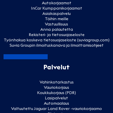
Autokorjaamot
InCar Kumppanikorjaamot
Asiakaspalvelu
Töihin meille
Vastuullisuus
Anna palautetta
Rekisteri- ja tietosuojaseloste
Työnhakua koskeva tietosuojaseloste (suviagroup.com)
Suvia Groupin ilmoituskanava ja ilmoittamisohjeet
Palvelut
Vahinkotarkastus
Vauriokorjaus
Koukkukorjaus (PDR)
Lasipalvelut
Automaalaus
Valtuutettu Jaguar Land Rover -vauriokorjaamo