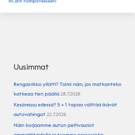
InCarin toimipisteeseen!
Uusimmat
Rengasrikko yllätti? Toimi näin, jos matkanteko
katkeaa tien päällä
28.7.2026
Kesäreissu edessä? 5 + 1 tapaa välttää ikävät
autovahingot
22.7.2026
Näin korjaamme auton peltivauriot
ammattitaidolla ja teemme prosessista