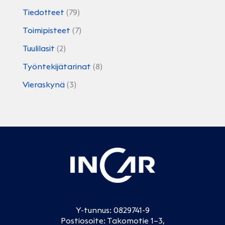
Tiedotteet
(79)
Toimipisteet
(7)
Tuulilasit
(2)
Työntekijätarinat
(8)
Vieraskynä
(3)
Y-tunnus: 0829741-9
Postiosoite: Takomotie 1–3,