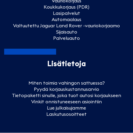
Vauriokorjaus
Koukkukorjaus (PDR)
Lasipalvelut
Automaalaus
Valtuutettu Jaguar Land Rover -vauriokorjaamo
Sijaisauto
Palveluauto
Lisätietoja
Miten toimia vahingon sattuessa?
Pyydä korjauskustannusarvio
Tietopaketti sinulle, joka tuot autosi korjaukseen
Vinkit onnistuneeseen asiointiin
Lue julkaisujamme
Laskutusosoitteet