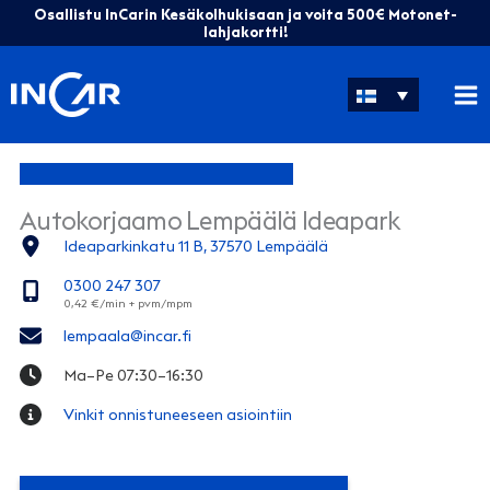
Siirry
Osallistu InCarin Kesäkolhukisaan ja voita 500€ Motonet-
sisältöön
lahjakortti!
Autokorjaamo Lempäälä Ideapark
Ideaparkinkatu 11 B, 37570 Lempäälä
0300 247 307
lempaala@incar.fi
Ma–Pe 07:30–16:30
Vinkit onnistuneeseen asiointiin