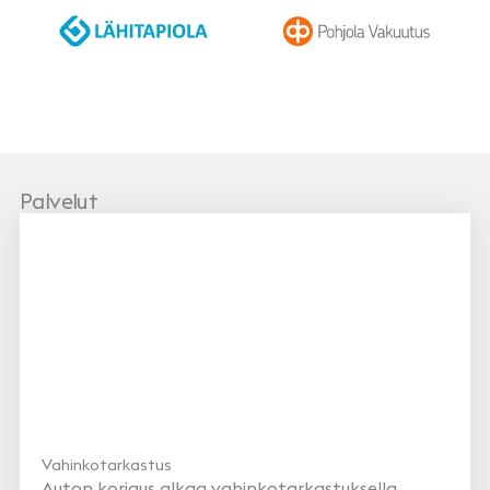
LähiTapiola
Pohjola
Palvelut
Vahinkotarkastus
Auton korjaus alkaa vahinkotarkastuksella.