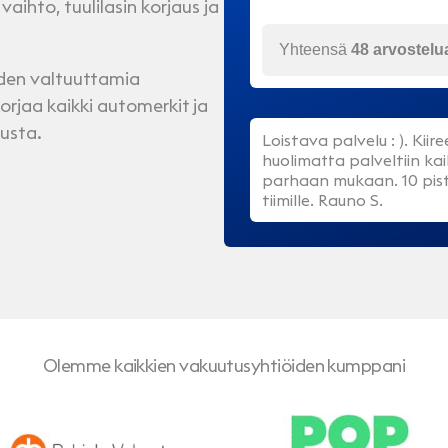
aihto, tuulilasin korjaus ja
Yhteensä
48 arvostelu
iden valtuuttamia
orjaa kaikki automerkit ja
usta.
Loistava palvelu : ). Kiir
huolimatta palveltiin kai
parhaan mukaan. 10 pist
tiimille. Rauno S.
Olemme kaikkien vakuutusyhtiöiden kumppani