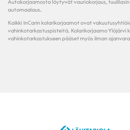
Autokorjaamosta löytyvät vauriokorjaus, tuulilasin v
automaalaus.
Kaikki InCarin kolarikorjaamot ovat vakuutusyhtiö
vahinkotarkastuspisteitä. Kolarikorjaamo Ylöjärvi k
vahinkotarkastukseen pääset myös ilman ajanvara