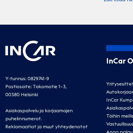
InCar 
Y-tunnus: 0829741-9
Yritysesitte
Postiosoite: Takomotie 1–3,
Autokorjaa
00380 Helsinki
InCar Kump
Asiakaspalv
Asiakaspalvelu ja korjaamojen
Töihin meill
puhelinnumerot
.
Vastuullisuu
Reklamaatiot ja muut yhteydenotot
Anna palau