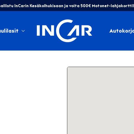
allistu InCarin Kesäkolhukisaan ja voita 500€ Motonet-lahjakortti!
ulilasit
Autokorj