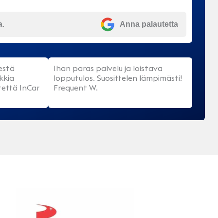
a
.
Anna palautetta
eestä
Ihan paras palvelu ja loistava
kkia
lopputulos. Suosittelen lämpimästi!
että InCar
Frequent W.