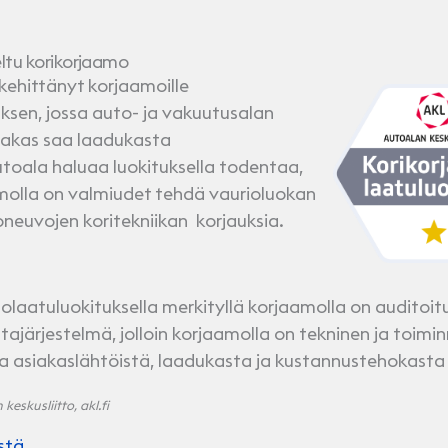
ltu korikorjaamo
kehittänyt korjaamoille
uksen, jossa auto- ja vakuutusalan
iakas saa laadukasta
utoala haluaa luokituksella todentaa,
molla on valmiudet tehdä vaurioluokan
oneuvojen koritekniikan korjauksia.
olaatuluokituksella merkityllä korjaamolla on auditoit
tajärjestelmä, jolloin korjaamolla on tekninen ja toimin
a asiakaslähtöistä, laadukasta ja kustannustehokasta
eskusliitto, akl.fi
stä