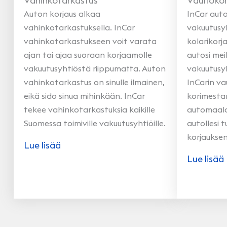
Vahinkotarkastus
Vauriokor
Auton korjaus alkaa
InCar aut
vahinkotarkastuksella. InCar
vakuutusy
vahinkotarkastukseen voit varata
kolarikorj
ajan tai ajaa suoraan korjaamolle
autosi mei
vakuutusyhtiöstä riippumatta. Auton
vakuutusy
vahinkotarkastus on sinulle ilmainen,
InCarin v
eikä sido sinua mihinkään. InCar
korimestar
tekee vahinkotarkastuksia kaikille
automaalar
Suomessa toimiville vakuutusyhtiöille.
autollesi 
korjaukse
Lue lisää
Lue lisää