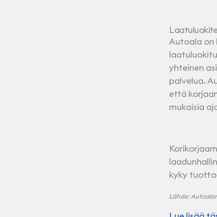
Laatuluokite
Autoala on 
laatuluokit
yhteinen as
palvelua. A
että korjaa
mukaisia aj
Korikorjaam
laadunhallin
kyky tuotta
Lähde: Autoalan k
Lue lisää tä