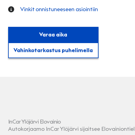
Vinkit onnistuneeseen asiointiin
Varaa aika
Vahinkotarkastus puhelimella
InCar Ylöjärvi Elovainio
Autokorjaamo InCar Ylöjärvi sijaitsee Elovainiontiel