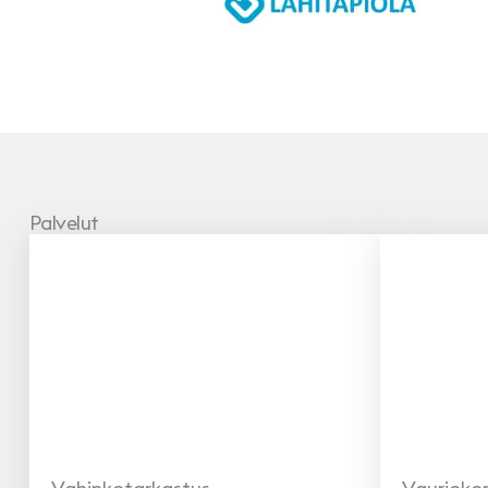
Vakuutusyhtiö
LähiTapiola
Palvelut