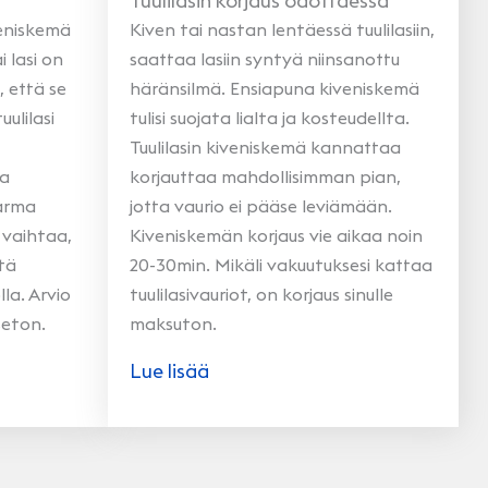
Tuulilasin korjaus odottaessa
veniskemä
Kiven tai nastan lentäessä tuulilasiin,
 lasi on
saattaa lasiin syntyä niinsanottu
, että se
häränsilmä. Ensiapuna kiveniskemä
uulilasi
tulisi suojata lialta ja kosteudellta.
Tuulilasin kiveniskemä kannattaa
la
korjauttaa mahdollisimman pian,
varma
jotta vaurio ei pääse leviämään.
i vaihtaa,
Kiveniskemän korjaus vie aikaa noin
tä
20-30min. Mikäli vakuutuksesi kattaa
la. Arvio
tuulilasivauriot, on korjaus sinulle
seton.
maksuton.
Lue lisää