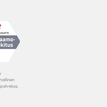
u
nallinen
 palvelua.