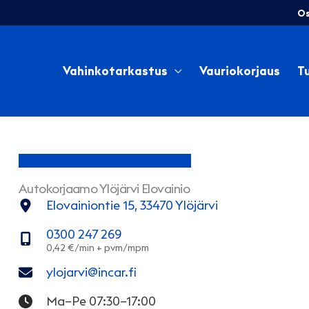
Siirry
Os
sisältöön
Vahinkotarkastus
Vauriokorjaus
Tu
Autokorjaamo Ylöjärvi Elovainio
Elovainiontie 15, 33470 Ylöjärvi
0300 247 269
ylojarvi@incar.fi
Ma–Pe 07:30–17:00