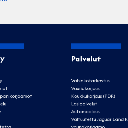
Oy
Palvelut
ly
Vahinkotarkastus
mot
Vauriokorjaus
panikorjaamot
Koukkukorjaus (PDR)
elu
Lasipalvelut
e
Automaalaus
s
Valtuutettu Jaguar Land R
tetta
vauriokorjaamo