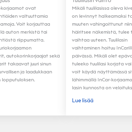
jaus
Tuulilasin vaihto
okorjaamot ovat
Mikäli tuulilasissa oleva ki
htiöiden valtuuttamia
on levinnyt halkeamaksi tai
aamoja. Voit korjauttaa
muuten vahingoittunut niin
llä auton merkistä tai
häiritsee näkemistä, tulee t
htiöstä riippumatta.
vaihtaa uuteen. Tuulilasin
auriokorjaamon
vaihtaminen hoituu InCaril
it, autokorinkorjaajat sekä
päivässä. Mikäli olet epä
it takaavat juuri sinun
tuleeko tuulilasi korjata va
turvallisen ja laadukkaan
voit käydä näyttämässä si
n lopputuloksen.
lähimmällä InCar-korjaamol
lasin kunnosta on veloituk
Lue lisää