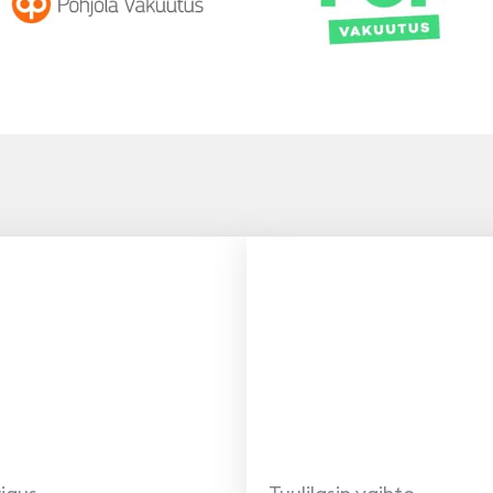
Pohjola
POP Vakuutus