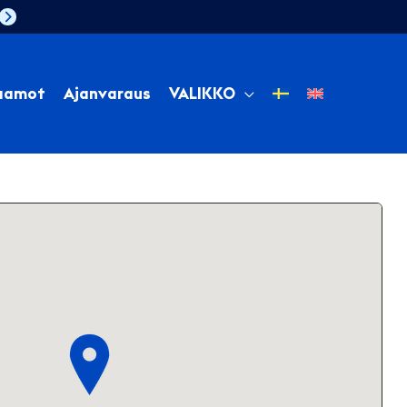
aamot
Ajanvaraus
VALIKKO