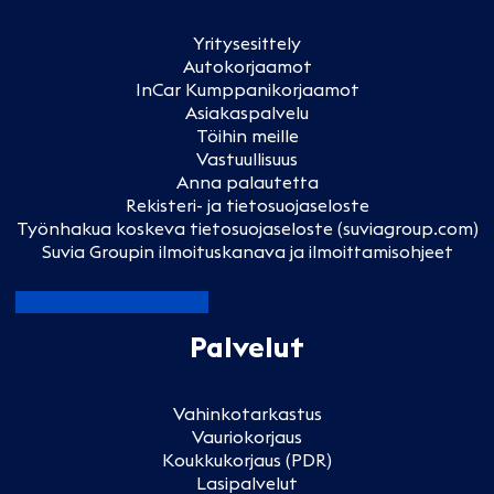
Yritysesittely
Autokorjaamot
InCar Kumppanikorjaamot
Asiakaspalvelu
Töihin meille
Vastuullisuus
Anna palautetta
Rekisteri- ja tietosuojaseloste
Työnhakua koskeva tietosuojaseloste (suviagroup.com)
Suvia Groupin ilmoituskanava ja ilmoittamisohjeet
Palvelut
Vahinkotarkastus
Vauriokorjaus
Koukkukorjaus (PDR)
Lasipalvelut