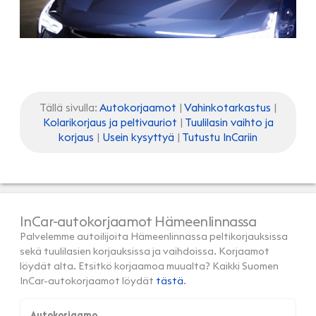
Tällä sivulla:
Autokorjaamot
|
Vahinkotarkastus
|
Kolarikorjaus ja peltivauriot
|
Tuulilasin vaihto ja
korjaus
|
Usein kysyttyä
|
Tutustu InCariin
InCar-autokorjaamot Hämeenlinnassa
Palvelemme autoilijoita Hämeenlinnassa peltikorjauksissa
sekä tuulilasien korjauksissa ja vaihdoissa. Korjaamot
löydät alta. Etsitkö korjaamoa muualta? Kaikki Suomen
InCar-autokorjaamot löydät
tästä
.
Autokorjaamo