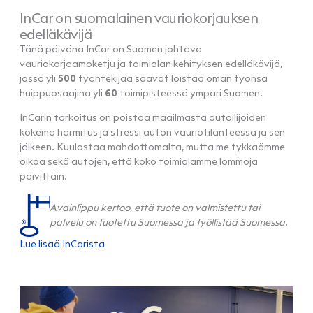
InCar on suomalainen vauriokorjauksen
edelläkävijä
Tänä päivänä InCar on Suomen johtava
vauriokorjaamoketju ja toimialan kehityksen edelläkävijä,
jossa yli
500
työntekijää saavat loistaa oman työnsä
huippuosaajina yli
60
toimipisteessä ympäri Suomen.
InCarin tarkoitus on poistaa maailmasta autoilijoiden
kokema harmitus ja stressi auton vauriotilanteessa ja sen
jälkeen. Kuulostaa mahdottomalta, mutta me tykkäämme
oikoa sekä autojen, että koko toimialamme lommoja
päivittäin.
Avainlippu kertoo, että tuote on valmistettu tai
palvelu on tuotettu Suomessa ja työllistää Suomessa.
Lue lisää InCarista