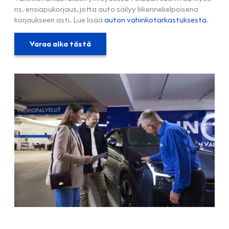
ns. ensiapukorjaus, jotta auto säilyy liikennekelpoisena
korjaukseen asti. Lue lisää
auton vahinkotarkastuksesta
.
Varaa aika tästä