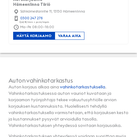
Hämeenlinna Tiiriö
Sähkömestarintie 11, 13130 Hämeenlinna
0300 247 276
Ma–Pe 08:00–16:00
NÄYTÄ KORJAAMO
VARAA AIKA
Auton vahinkotarkastus
Auton korjaus alkaa aina
vahinkotarkastuksella
.
Vahinkotarkastuksessa auton vauriot kuvataan ja
korjaamon työnjohtaja tekee vakuutusyhtiölle arvion
korjauksen kustannuksista. Huolellisesti tehdyllä
vahinkotarkastuksella varmistetaan, että korjauksen kesto
ja kustannukset pysyvät arvioidulla tasolla.
Vahinkotarkastuksen yhteydessä sovitaan korjausaika.
Vahinkotarkastuksen yhteydessä voidaan suorittaa myös