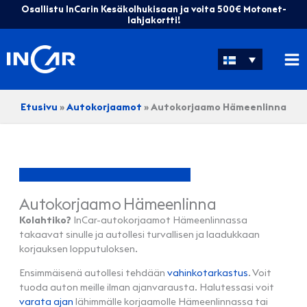
Siirry
Osallistu InCarin Kesäkolhukisaan ja voita 500€ Motonet-
sisältöön
lahjakortti!
Etusivu
»
Autokorjaamot
»
Autokorjaamo Hämeenlinna
Autokorjaamo Hämeenlinna
Kolahtiko?
InCar-autokorjaamot Hämeenlinnassa
takaavat sinulle ja autollesi turvallisen ja laadukkaan
korjauksen lopputuloksen.
Ensimmäisenä autollesi tehdään
vahinkotarkastus
. Voit
tuoda auton meille ilman ajanvarausta. Halutessasi voit
varata ajan
lähimmälle korjaamolle Hämeenlinnassa tai