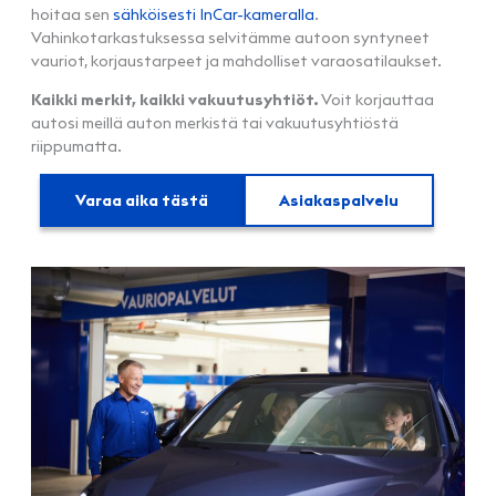
hoitaa sen
sähköisesti InCar-kameralla
.
Vahinkotarkastuksessa selvitämme autoon syntyneet
vauriot, korjaustarpeet ja mahdolliset varaosatilaukset.
Kaikki merkit, kaikki vakuutusyhtiöt.
Voit korjauttaa
autosi meillä auton merkistä tai vakuutusyhtiöstä
riippumatta.
Varaa aika tästä
Asiakaspalvelu