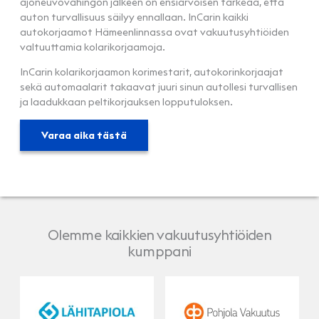
ajoneuvovahingon jälkeen on ensiarvoisen tärkeää, että
auton turvallisuus säilyy ennallaan. InCarin kaikki
autokorjaamot Hämeenlinnassa ovat vakuutusyhtiöiden
valtuuttamia kolarikorjaamoja.
InCarin kolarikorjaamon korimestarit, autokorinkorjaajat
sekä automaalarit takaavat juuri sinun autollesi turvallisen
ja laadukkaan peltikorjauksen lopputuloksen.
Varaa aika tästä
Olemme kaikkien vakuutusyhtiöiden
kumppani
LähiTapiola
Pohjola