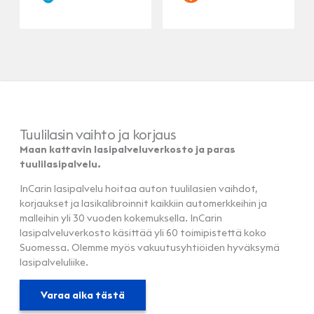
Tuulilasin vaihto ja korjaus
Maan kattavin lasipalveluverkosto ja paras
tuulilasipalvelu.
InCarin lasipalvelu hoitaa auton tuulilasien vaihdot,
korjaukset ja lasikalibroinnit kaikkiin automerkkeihin ja
malleihin yli 30 vuoden kokemuksella. InCarin
lasipalveluverkosto käsittää yli 60 toimipistettä koko
Suomessa. Olemme myös vakuutusyhtiöiden hyväksymä
lasipalveluliike.
Varaa aika tästä