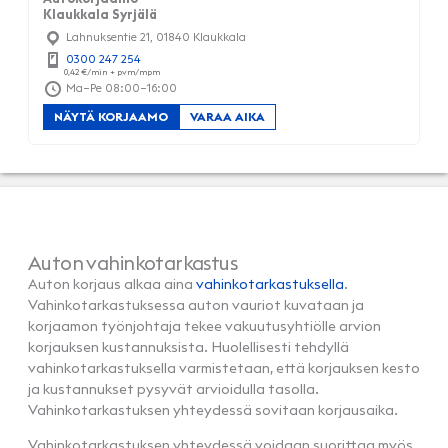
Klaukkala Syrjälä
Lahnuksentie 21, 01840 Klaukkala
0300 247 254
Ma–Pe 08:00–16:00
NÄYTÄ KORJAAMO
VARAA AIKA
Auton vahinkotarkastus
Auton korjaus alkaa aina
vahinkotarkastuksella
.
Vahinkotarkastuksessa auton vauriot kuvataan ja
korjaamon työnjohtaja tekee vakuutusyhtiölle arvion
korjauksen kustannuksista. Huolellisesti tehdyllä
vahinkotarkastuksella varmistetaan, että korjauksen kesto
ja kustannukset pysyvät arvioidulla tasolla.
Vahinkotarkastuksen yhteydessä sovitaan korjausaika.
Vahinkotarkastuksen yhteydessä voidaan suorittaa myös