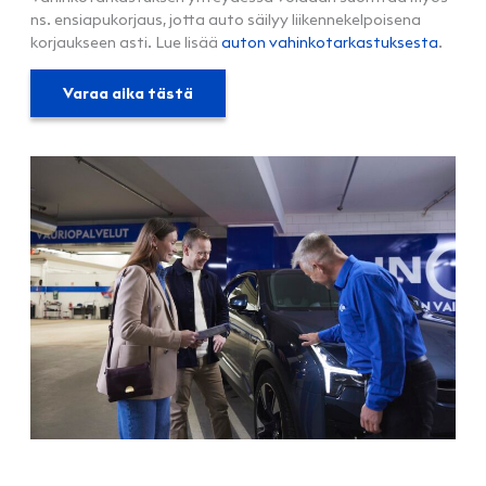
ns. ensiapukorjaus, jotta auto säilyy liikennekelpoisena
korjaukseen asti. Lue lisää
auton vahinkotarkastuksesta
.
Varaa aika tästä