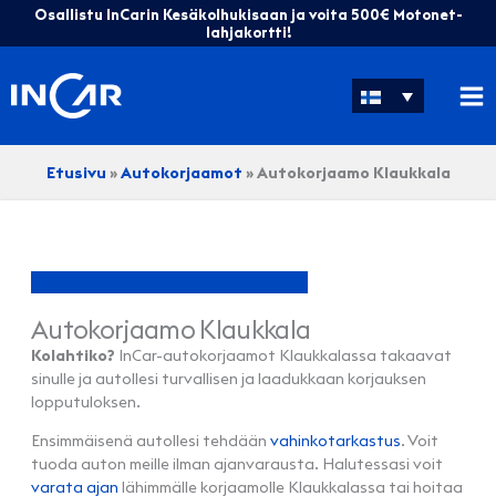
Siirry
Osallistu InCarin Kesäkolhukisaan ja voita 500€ Motonet-
sisältöön
lahjakortti!
Etusivu
»
Autokorjaamot
»
Autokorjaamo Klaukkala
Autokorjaamo Klaukkala
Kolahtiko?
InCar-autokorjaamot Klaukkalassa takaavat
sinulle ja autollesi turvallisen ja laadukkaan korjauksen
lopputuloksen.
Ensimmäisenä autollesi tehdään
vahinkotarkastus
. Voit
tuoda auton meille ilman ajanvarausta. Halutessasi voit
varata ajan
lähimmälle korjaamolle Klaukkalassa tai hoitaa