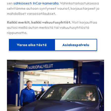
sen
sähköisesti InCar-kameralla
. Vahinkotarkastuksessa
selvitämme autoon syntyneet vauriot, korjaustarpeet ja
mahdolliset varaosatilaukset.
Kaikki merkit, kaikki vakuutusyhtiöt.
Voit korjauttaa
autosi meillä auton merkistä tai vakuutusyhtiöstä
riippumatta.
Varaa aika tästä
Asiakaspalvelu