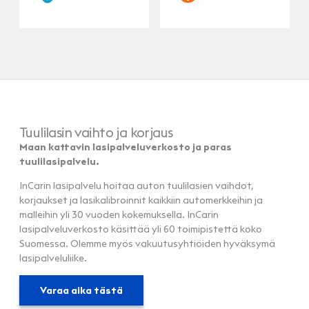
Tuulilasin vaihto ja korjaus
Maan kattavin lasipalveluverkosto ja paras
tuulilasipalvelu.
InCarin lasipalvelu hoitaa auton tuulilasien vaihdot,
korjaukset ja lasikalibroinnit kaikkiin automerkkeihin ja
malleihin yli 30 vuoden kokemuksella. InCarin
lasipalveluverkosto käsittää yli 60 toimipistettä koko
Suomessa. Olemme myös vakuutusyhtiöiden hyväksymä
lasipalveluliike.
Varaa aika tästä