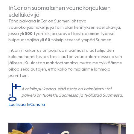
InCar on suomalainen vauriokorjauksen
edelläkävijä
Tänä päivänä InCar on Suomen johtava
vauriokorjaamoketju ja toimialan kehityksen edelläkävijä,
jossa yli
500
työntekijää saavat loistaa oman työnsä
huippuosaajina yli
60
toimipisteessä ympäri Suomen.
InCarin tarkoitus on poistaa maailmasta autoilijoiden
kokema harmitus ja stressi auton vauriotilanteessa ja sen
jälkeen. Kuulostaa mahdottomalta, mutta me tykkäämme
oikoa sekä autojen, että koko toimialamme lommoja
päivittäin.
Avainlippu kertoo, että tuote on valmistettu tai
palvelu on tuotettu Suomessa ja työllistää Suomessa.
Lue lisää InCarista