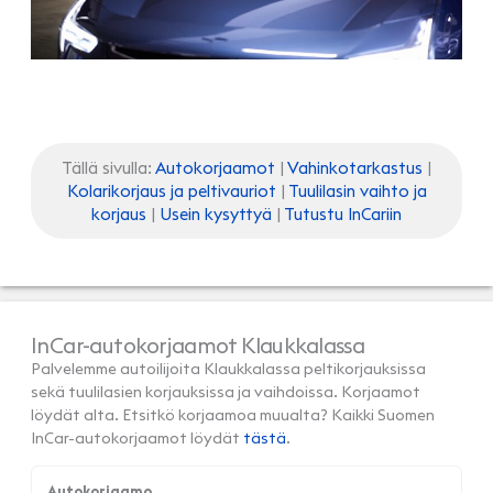
Tällä sivulla:
Autokorjaamot
|
Vahinkotarkastus
|
Kolarikorjaus ja peltivauriot
|
Tuulilasin vaihto ja
korjaus
|
Usein kysyttyä
|
Tutustu InCariin
InCar-autokorjaamot Klaukkalassa
Palvelemme autoilijoita Klaukkalassa peltikorjauksissa
sekä tuulilasien korjauksissa ja vaihdoissa. Korjaamot
löydät alta. Etsitkö korjaamoa muualta? Kaikki Suomen
InCar-autokorjaamot löydät
tästä
.
Autokorjaamo