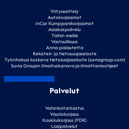
Yritysesittely
Autokorjaamot
InCar Kumppanikorjaamot
Asiakaspalvelu
Töihin meille
Vastuullisuus
Anna palautetta
Rekisteri- ja tietosuojaseloste
Työnhakua koskeva tietosuojaseloste (suviagroup.com)
Suvia Groupin ilmoituskanava ja ilmoittamisohjeet
Palvelut
Vahinkotarkastus
Vauriokorjaus
Koukkukorjaus (PDR)
Lasipalvelut