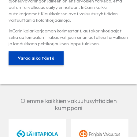
ajoneuvovahingon jälkeen on ensiarvoisen tärkeää, että
auton turvallisuus säilyy ennallaan. InCarin kaikki
autokorjaamot Klaukkalassa ovat vakuutusyhtiöiden
valtuuttamia kolarikorjaamoja.
InCarin kolarikorjaamon korimestarit, autokorinkorjaajat
sekä automaalarit takaavat juuri sinun autollesi turvallisen
ja laadukkaan peltikorjauksen lopputuloksen.
Varaa aika tästä
Olemme kaikkien vakuutusyhtiöiden
kumppani
LähiTapiola
Pohjola