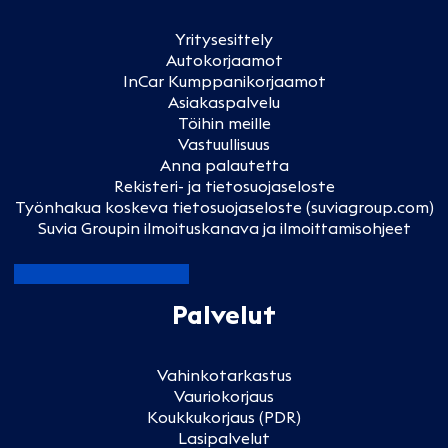
Yritysesittely
Autokorjaamot
InCar Kumppanikorjaamot
Asiakaspalvelu
Töihin meille
Vastuullisuus
Anna palautetta
Rekisteri- ja tietosuojaseloste
Työnhakua koskeva tietosuojaseloste (suviagroup.com)
Suvia Groupin ilmoituskanava ja ilmoittamisohjeet
Palvelut
Vahinkotarkastus
Vauriokorjaus
Koukkukorjaus (PDR)
Lasipalvelut