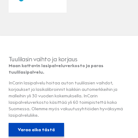
Tuulilasin vaihto ja korjaus
Maan kattavin lasipalveluverkosto ja paras
tuulilasipalvelu.
InCarin lasipalvelu hoitaa auton tuulilasien vaihdot,
korjaukset ja lasikalibroinnit kaikkiin automerkkeihin ja
malleihin yli 30 vuoden kokemuksella. InCarin
lasipalveluverkosto käsittää yli 60 toimipistettä koko
Suomessa. Olemme myös vakuutusyhtiöiden hyväksymä
lasipalveluliike.
Varaa aika tästä