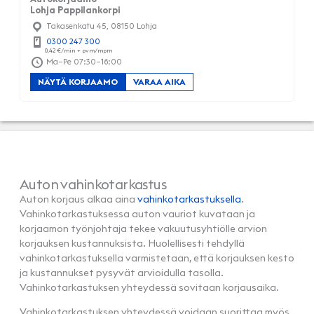
Lohja Pappilankorpi
Takasenkatu 45, 08150 Lohja
0300 247 300
Ma–Pe 07:30–16:00
NÄYTÄ KORJAAMO
VARAA AIKA
Auton vahinkotarkastus
Auton korjaus alkaa aina
vahinkotarkastuksella
.
Vahinkotarkastuksessa auton vauriot kuvataan ja
korjaamon työnjohtaja tekee vakuutusyhtiölle arvion
korjauksen kustannuksista. Huolellisesti tehdyllä
vahinkotarkastuksella varmistetaan, että korjauksen kesto
ja kustannukset pysyvät arvioidulla tasolla.
Vahinkotarkastuksen yhteydessä sovitaan korjausaika.
Vahinkotarkastuksen yhteydessä voidaan suorittaa myös