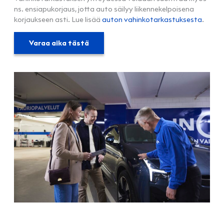
ns. ensiapukorjaus, jotta auto säilyy liikennekelpoisena
korjaukseen asti. Lue lisää
auton vahinkotarkastuksesta
.
Varaa aika tästä