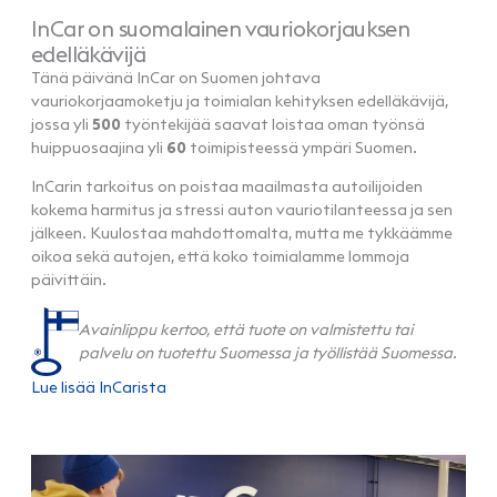
InCar on suomalainen vauriokorjauksen
edelläkävijä
Tänä päivänä InCar on Suomen johtava
vauriokorjaamoketju ja toimialan kehityksen edelläkävijä,
jossa yli
500
työntekijää saavat loistaa oman työnsä
huippuosaajina yli
60
toimipisteessä ympäri Suomen.
InCarin tarkoitus on poistaa maailmasta autoilijoiden
kokema harmitus ja stressi auton vauriotilanteessa ja sen
jälkeen. Kuulostaa mahdottomalta, mutta me tykkäämme
oikoa sekä autojen, että koko toimialamme lommoja
päivittäin.
Avainlippu kertoo, että tuote on valmistettu tai
palvelu on tuotettu Suomessa ja työllistää Suomessa.
Lue lisää InCarista