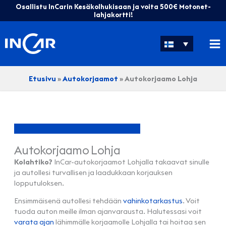
Siirry
Osallistu InCarin Kesäkolhukisaan ja voita 500€ Motonet-
sisältöön
lahjakortti!
Etusivu
»
Autokorjaamot
»
Autokorjaamo Lohja
Autokorjaamo Lohja
Kolahtiko?
InCar-autokorjaamot Lohjalla takaavat sinulle
ja autollesi turvallisen ja laadukkaan korjauksen
lopputuloksen.
Ensimmäisenä autollesi tehdään
vahinkotarkastus
. Voit
tuoda auton meille ilman ajanvarausta. Halutessasi voit
varata ajan
lähimmälle korjaamolle Lohjalla tai hoitaa sen