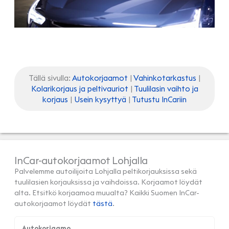
Tällä sivulla:
Autokorjaamot
|
Vahinkotarkastus
|
Kolarikorjaus ja peltivauriot
|
Tuulilasin vaihto ja
korjaus
|
Usein kysyttyä
|
Tutustu InCariin
InCar-autokorjaamot Lohjalla
Palvelemme autoilijoita Lohjalla peltikorjauksissa sekä
tuulilasien korjauksissa ja vaihdoissa. Korjaamot löydät
alta. Etsitkö korjaamoa muualta? Kaikki Suomen InCar-
autokorjaamot löydät
tästä
.
Autokorjaamo