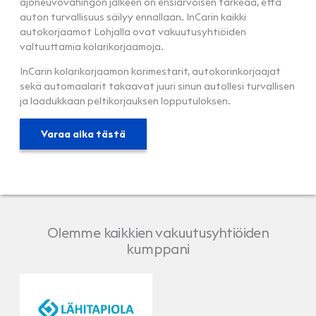
ajoneuvovahingon jälkeen on ensiarvoisen tärkeää, että
auton turvallisuus säilyy ennallaan. InCarin kaikki
autokorjaamot Lohjalla ovat vakuutusyhtiöiden
valtuuttamia kolarikorjaamoja.
InCarin kolarikorjaamon korimestarit, autokorinkorjaajat
sekä automaalarit takaavat juuri sinun autollesi turvallisen
ja laadukkaan peltikorjauksen lopputuloksen.
Varaa aika tästä
Olemme kaikkien vakuutusyhtiöiden
kumppani
LähiTapiola
Pohjola