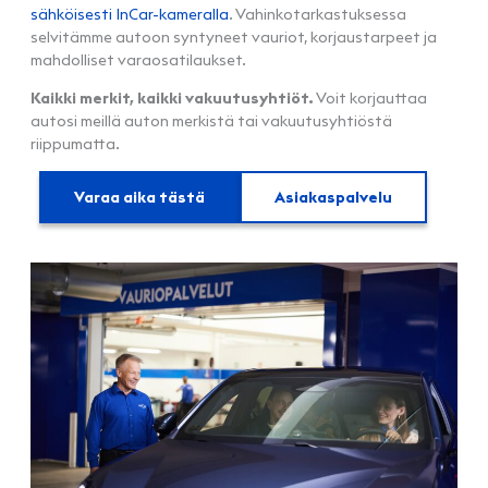
sähköisesti InCar-kameralla
. Vahinkotarkastuksessa
selvitämme autoon syntyneet vauriot, korjaustarpeet ja
mahdolliset varaosatilaukset.
Kaikki merkit, kaikki vakuutusyhtiöt.
Voit korjauttaa
autosi meillä auton merkistä tai vakuutusyhtiöstä
riippumatta.
Varaa aika tästä
Asiakaspalvelu